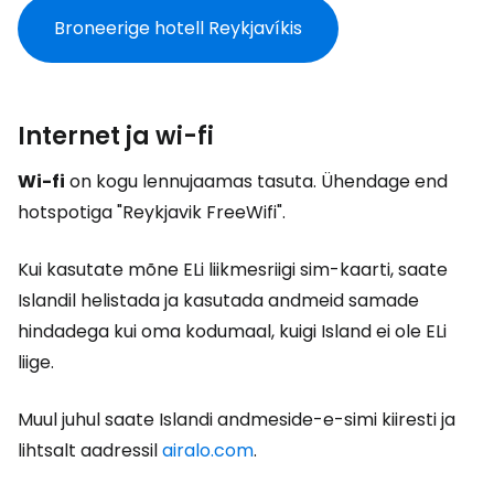
Broneerige hotell Reykjavíkis
Internet ja wi-fi
Wi-fi
on kogu lennujaamas tasuta. Ühendage end
hotspotiga "Reykjavik FreeWifi".
Kui kasutate mõne ELi liikmesriigi sim-kaarti, saate
Islandil helistada ja kasutada andmeid samade
hindadega kui oma kodumaal, kuigi Island ei ole ELi
liige.
Muul juhul saate Islandi andmeside-e-simi kiiresti ja
lihtsalt aadressil
airalo.com
.