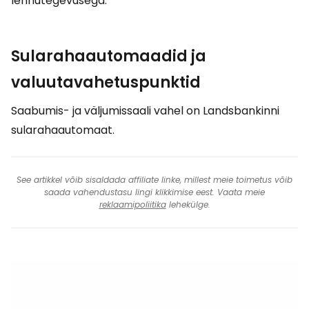
lennutegevusega.
Sularahaautomaadid ja
valuutavahetuspunktid
Saabumis- ja väljumissaali vahel on Landsbankinni
sularahaautomaat.
See artikkel võib sisaldada affiliate linke, millest meie toimetus võib
saada vahendustasu lingi klikkimise eest. Vaata meie
reklaamipoliitika
lehekülge.