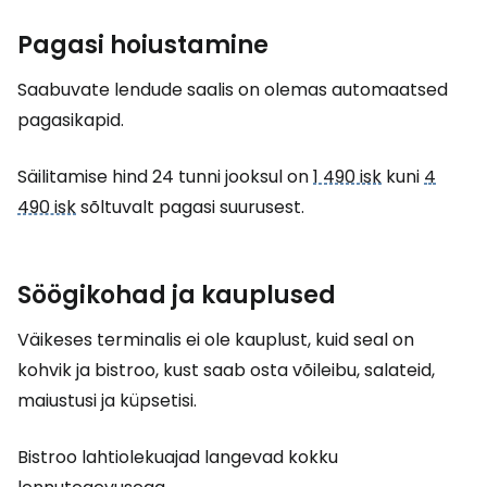
Pagasi hoiustamine
Saabuvate lendude saalis on olemas automaatsed
pagasikapid.
Säilitamise hind 24 tunni jooksul on
1 490 isk
kuni
4
490 isk
sõltuvalt pagasi suurusest.
Söögikohad ja kauplused
Väikeses terminalis ei ole kauplust, kuid seal on
kohvik ja bistroo, kust saab osta võileibu, salateid,
maiustusi ja küpsetisi.
Bistroo lahtiolekuajad langevad kokku