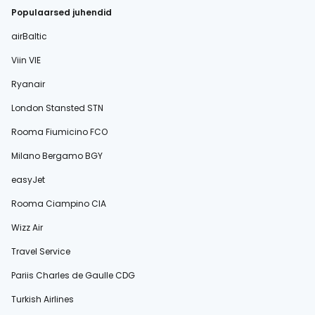
Populaarsed juhendid
airBaltic
Viin VIE
Ryanair
London Stansted STN
Rooma Fiumicino FCO
Milano Bergamo BGY
easyJet
Rooma Ciampino CIA
Wizz Air
Travel Service
Pariis Charles de Gaulle CDG
Turkish Airlines