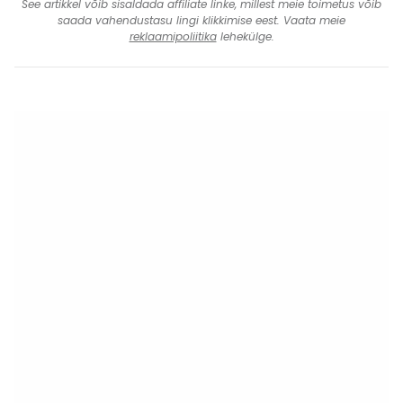
See artikkel võib sisaldada affiliate linke, millest meie toimetus võib
saada vahendustasu lingi klikkimise eest. Vaata meie
reklaamipoliitika
lehekülge.