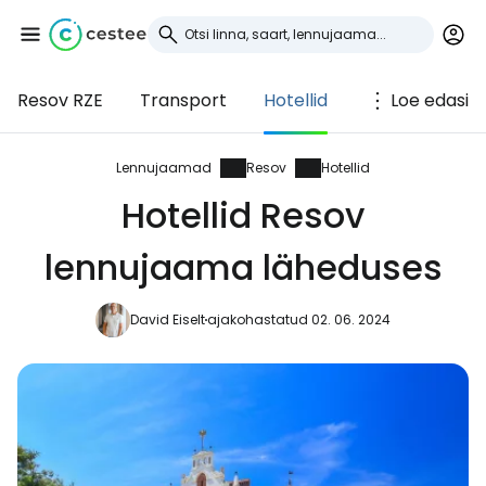
Resov RZE
Transport
Hotellid
Loe edasi
Logi sisse
Cestee'sse
Lennujaamad
Resov
Hotellid
Hotellid Resov
... ülemaailmne reisikogukond
lennujaama läheduses
Jätka Google'iga
David Eiselt
ajakohastatud 02. 06. 2024
Jätka Facebookiga
Jätkake e-kirjaga