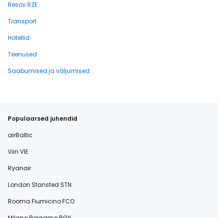
Resov RZE
Transport
Hotellid
Teenused
Saabumised ja väljumised
Populaarsed juhendid
airBaltic
Viin VIE
Ryanair
London Stansted STN
Rooma Fiumicino FCO
Milano Bergamo BGY