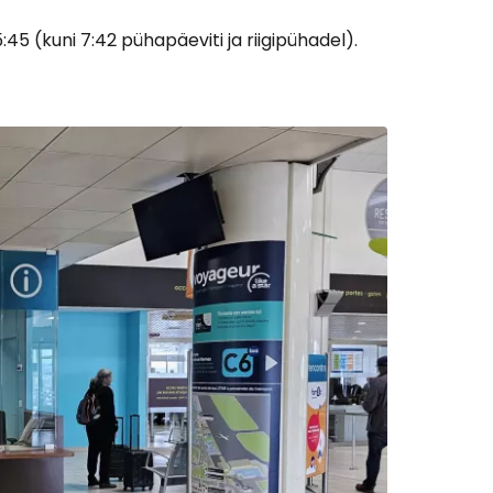
5 (kuni 7:42 pühapäeviti ja riigipühadel).
Cestee'sse
Jätka Google'iga
ätka Facebookiga
tkake e-kirjaga