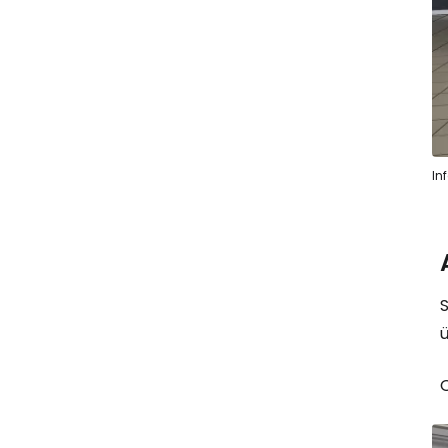
In
S
ü