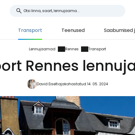
Transport
Teenused
Saabumised j
Lennujaamad
Rennes
Transport
ort Rennes lennu
David Eiselt
ajakohastatud 14. 05. 2024