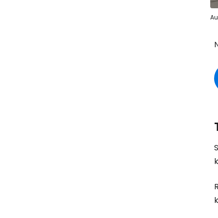
Au
S
k
R
k