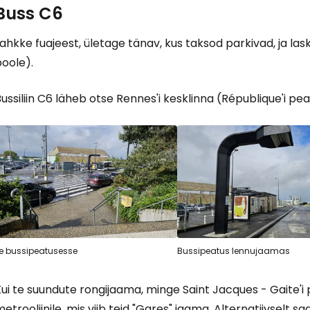
Buss C6
ahkke fuajeest, ületage tänav, kus taksod parkivad, ja la
oole).
ussiliin C6 läheb otse Rennes'i kesklinna (République'i pea
e bussipeatusesse
Bussipeatus lennujaamas
ui te suundute rongijaama, minge Saint Jacques - Gaite'i 
etrooliinile, mis viib teid "Gares" jaama. Alternatiivselt