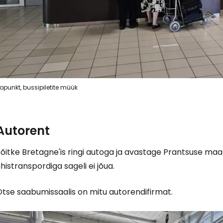
fopunkt, bussipiletite müük
Autorent
õitke Bretagne'is ringi autoga ja avastage Prantsuse maa
histranspordiga sageli ei jõua.
Otse saabumissaalis on mitu autorendifirmat.