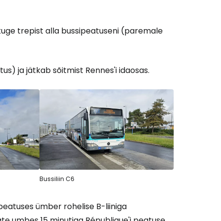
skuge trepist alla bussipeatuseni (paremale
tus) ja jätkab sõitmist Rennes'i idaosas.
Bussiliin C6
peatuses ümber rohelise B-liiniga
 saate umbes 15 minutiga République'i peatuse