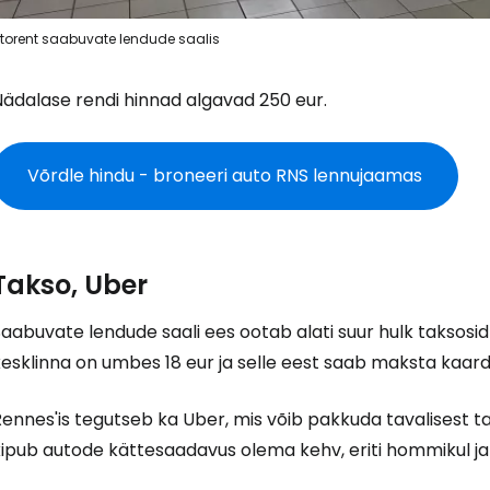
torent saabuvate lendude saalis
Nädalase rendi hinnad algavad 250 eur.
Võrdle hindu - broneeri auto RNS lennujaamas
Takso, Uber
aabuvate lendude saali ees ootab alati suur hulk taksosid
esklinna on umbes 18 eur ja selle eest saab maksta kaard
ennes'is tegutseb ka Uber, mis võib pakkuda tavalisest ta
ipub autode kättesaadavus olema kehv, eriti hommikul ja 