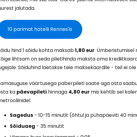
uurest jalutada.
10 parimat hotelli Rennes'is
Sõidu hind 1 sõidu kohta maksab
1,80 eur
.
Ümberistumisel m
õige lihtsam on seda piletihinda maksta oma krediitkaardig
ugejale. Sõiduhind laetakse teie maksekaardile - teil ei ole
Samasuguse väärtusega paberpileti saate aga osta saabumi
osta ka
päevapileti
hinnaga
4,80 eur
mis kehtib sel kalen
etrooliinidel.
Sagedus
- 10-15 minutit (õhtul ja pühapäeviti 40 minu
Sõiduaeg
- 35 minutit