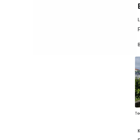
L
p
B
Te
K
m