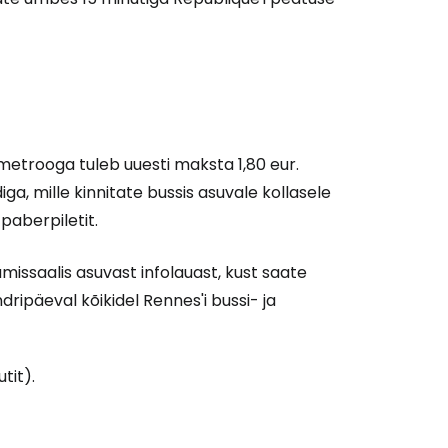
etrooga tuleb uuesti maksta 1,80 eur.
a, mille kinnitate bussis asuvale kollasele
 paberpiletit.
ssaalis asuvast infolauast, kust saate
dripäeval kõikidel Rennes'i bussi- ja
tit).