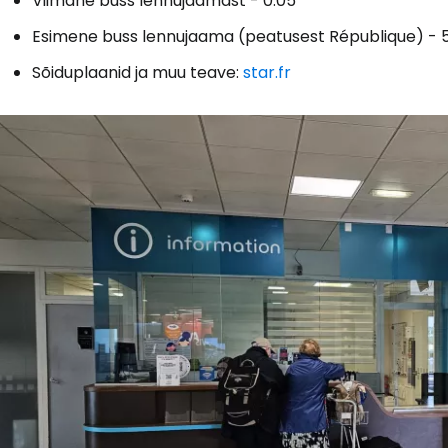
Viimane buss lennujaamast - 0:05
Esimene buss lennujaama (peatusest République) - 5:4
Logi sisse 
Sõiduplaanid ja muu teave:
star.fr
... ülemaailmne reisikogukond
J
Jä