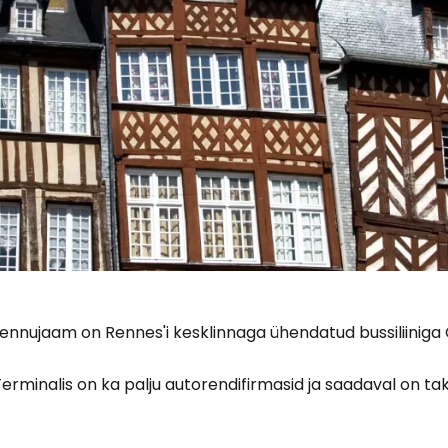
ennujaam on Rennes'i kesklinnaga ühendatud bussiliiniga C
erminalis on ka palju autorendifirmasid ja saadaval on ta