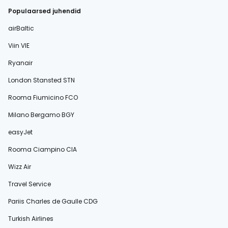
Populaarsed juhendid
airBaltic
Viin VIE
Ryanair
London Stansted STN
Rooma Fiumicino FCO
Milano Bergamo BGY
easyJet
Rooma Ciampino CIA
Wizz Air
Travel Service
Pariis Charles de Gaulle CDG
Turkish Airlines