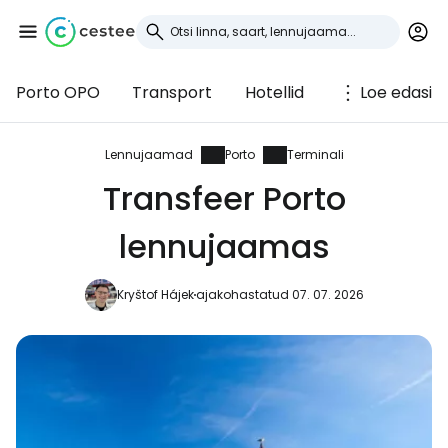
Porto OPO
Transport
Hotellid
Loe edasi
Logi sisse
Cestee'sse
Lennujaamad
Porto
Terminali
Transfeer Porto
... ülemaailmne reisikogukond
lennujaamas
Jätka Google'iga
Kryštof Hájek
ajakohastatud 07. 07. 2026
Jätka Facebookiga
Jätkake e-kirjaga