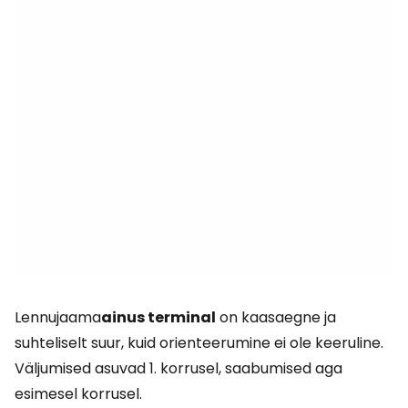
Lennujaama
ainus terminal
on kaasaegne ja
suhteliselt suur, kuid orienteerumine ei ole keeruline.
Väljumised asuvad 1. korrusel, saabumised aga
esimesel korrusel.