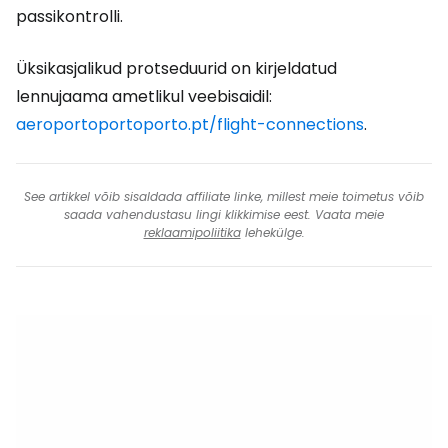
passikontrolli.
Üksikasjalikud protseduurid on kirjeldatud
lennujaama ametlikul veebisaidil:
aeroportoportoporto.pt/flight-connections
.
See artikkel võib sisaldada affiliate linke, millest meie toimetus võib
saada vahendustasu lingi klikkimise eest. Vaata meie
reklaamipoliitika
lehekülge.