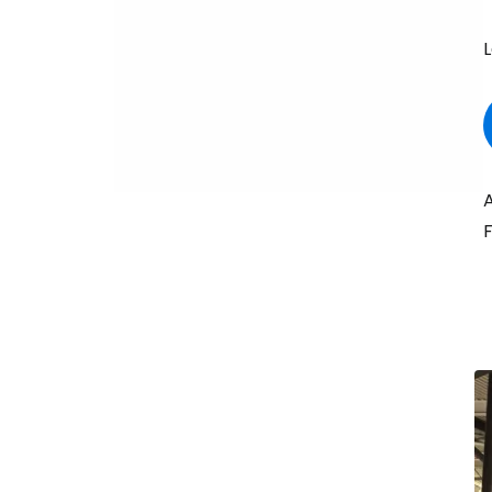
L
A
F