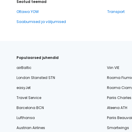
Seotud teemad
Ottawa YOW
Transport
Saabumised ja väljumised
Populaarsed juhendid
airBaltic
Viin VIE
London Stansted STN
Rooma Fiumi
easyJet
Rooma Ciamp
Travel Service
Pariis Charle
Barcelona BCN
Ateena ATH
Lufthansa
Pariis Beauvai
Austrian Airlines
Smartwings