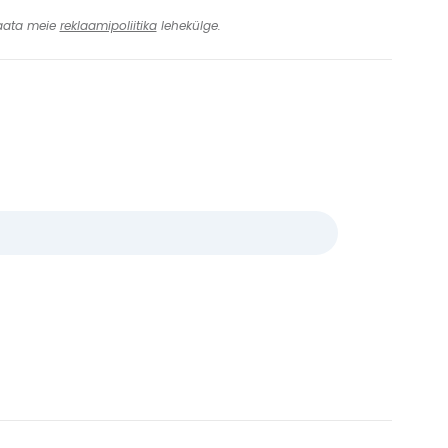
 Vaata meie
reklaamipoliitika
lehekülge.