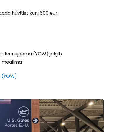
aada hüvitist kuni 600 eur.
Cestee'sse
awa lennujaama (YOW) jälgib
gu maailma.
m (YOW)
Jätka Google'iga
ätka Facebookiga
tkake e-kirjaga