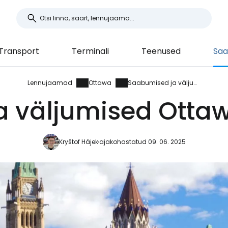
Transport
Terminali
Teenused
Saa
Lennujaamad
Ottawa
Saabumised ja väljumised
a väljumised Otta
Kryštof Hájek
ajakohastatud 09. 06. 2025