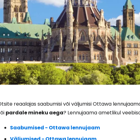
tsite reaalajas saabumisi või väljumisi Ottawa lennujaama
või
pardale mineku aega
? Lennujaama ametlikul veebisai
Saabumised - Ottawa lennujaam
Väljumised - Ottawa lennujaam