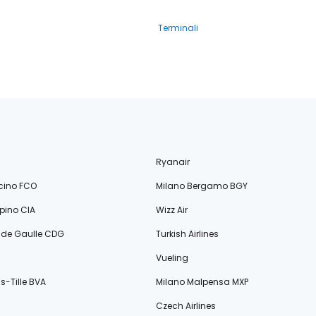
Terminali
Ryanair
cino FCO
Milano Bergamo BGY
ino CIA
Wizz Air
s de Gaulle CDG
Turkish Airlines
Vueling
s-Tille BVA
Milano Malpensa MXP
Czech Airlines