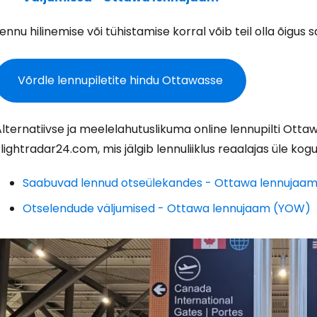
ennu hilinemise või tühistamise korral võib teil olla õigus s
Võrdle lennupiletite hindu Ottawasse
Logi sisse 
lternatiivse ja meelelahutuslikuma online lennupilti Ott
... ülemaailmne reisikogukond
lightradar24.com, mis jälgib lennuliiklus reaalajas üle ko
Saabuvad lennud otseülekandes - Ottawa lennujaa
Otselendude väljumised - Ottawa lennujaam (YOW)
J
Jä