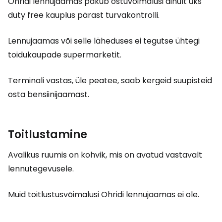
Ohridi lennujaamas pakub ostuvõimalusi ainult üks
duty free
kauplus pärast turvakontrolli.
Lennujaamas või selle läheduses ei tegutse ühtegi
toidukaupade supermarketit.
Terminali vastas, üle peatee, saab kergeid suupisteid
osta bensiinijaamast.
Toitlustamine
Avalikus ruumis on kohvik, mis on avatud vastavalt
lennutegevusele.
Muid toitlustusvõimalusi Ohridi lennujaamas ei ole.