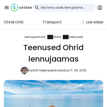
Ohrid OHD
Transport
Loe edasi
Logi sisse
Cestee'sse
Lennujaamad
Ohrid
Teenused
Teenused Ohrid
... ülemaailmne reisikogukond
lennujaamas
Jätka Google'iga
Kryštof Hájek
ajakohastatud 17. 09. 2025
Jätka Facebookiga
Jätkake e-kirjaga