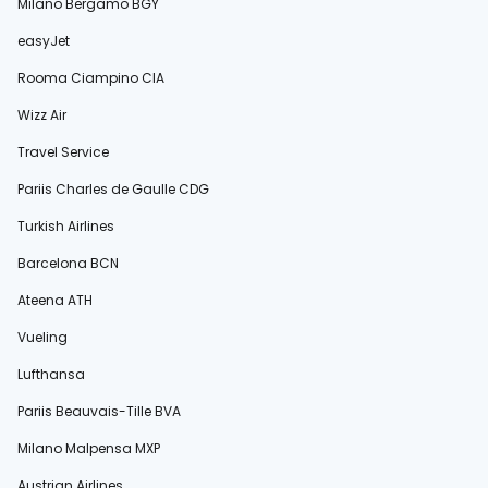
Milano Bergamo BGY
easyJet
Rooma Ciampino CIA
Wizz Air
Travel Service
Pariis Charles de Gaulle CDG
Turkish Airlines
Barcelona BCN
Ateena ATH
Vueling
Lufthansa
Pariis Beauvais-Tille BVA
Milano Malpensa MXP
Austrian Airlines