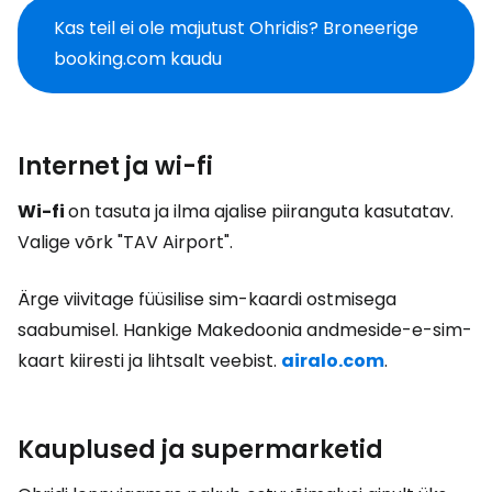
Kas teil ei ole majutust Ohridis? Broneerige
booking.com kaudu
Internet ja wi-fi
Wi-fi
on tasuta ja ilma ajalise piiranguta kasutatav.
Valige võrk "TAV Airport".
Ärge viivitage füüsilise sim-kaardi ostmisega
saabumisel. Hankige Makedoonia andmeside-e-sim-
kaart kiiresti ja lihtsalt veebist.
airalo.com
.
Kauplused ja supermarketid