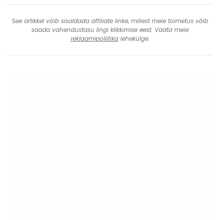
See artikkel võib sisaldada affiliate linke, millest meie toimetus võib
saada vahendustasu lingi klikkimise eest. Vaata meie
reklaamipoliitika
lehekülge.