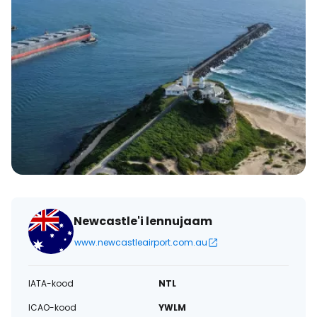
Newcastle'i lennujaam
www.newcastleairport.com.au
IATA-kood
NTL
ICAO-kood
YWLM