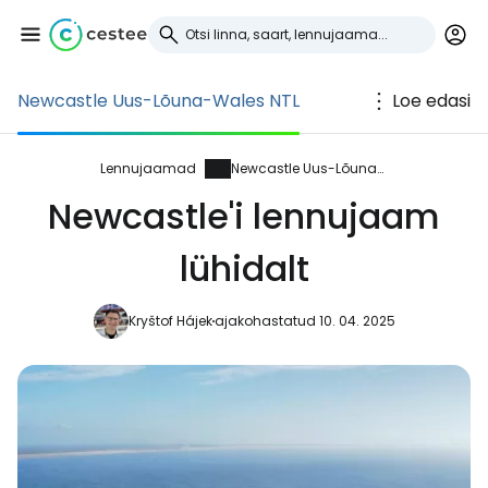
Newcastle Uus-Lõuna-Wales NTL
Loe edasi
Logi sisse
Cestee'sse
Lennujaamad
Newcastle Uus-Lõuna-Wales
Newcastle'i lennujaam
... ülemaailmne reisikogukond
lühidalt
Jätka Google'iga
Kryštof Hájek
ajakohastatud 10. 04. 2025
Jätka Facebookiga
Jätkake e-kirjaga