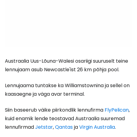
Austraalia Uus-Lõuna-Walesi osariigi suuruselt teine
lennujaam asub Newcastle'ist 26 km põhja pool.
Lennujaama tuntakse ka Williamstownina ja sellel on
kaasaegne ja väga avar terminal.
Siin baseerub väike piirkondlik lennufirma
FlyPelican
,
kuid enamik lende teostavad Austraalia suuremad
lennufirmad
Jetstar
,
Qantas
ja
Virgin Australia
.