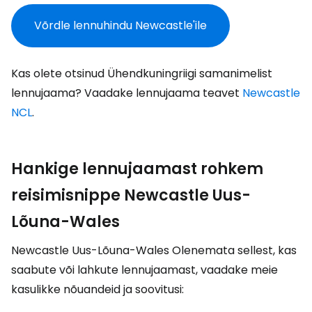
Võrdle lennuhindu Newcastle'ile
Kas olete otsinud Ühendkuningriigi samanimelist
lennujaama? Vaadake lennujaama teavet
Newcastle
NCL
.
Hankige lennujaamast rohkem
reisimisnippe Newcastle Uus-
Lõuna-Wales
Newcastle Uus-Lõuna-Wales Olenemata sellest, kas
saabute või lahkute lennujaamast, vaadake meie
kasulikke nõuandeid ja soovitusi: