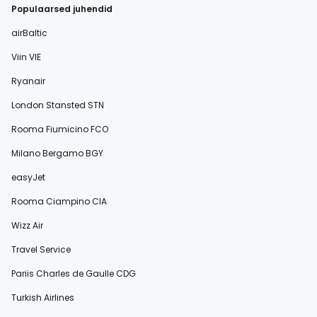
Populaarsed juhendid
airBaltic
Viin VIE
Ryanair
London Stansted STN
Rooma Fiumicino FCO
Milano Bergamo BGY
easyJet
Rooma Ciampino CIA
Wizz Air
Travel Service
Pariis Charles de Gaulle CDG
Turkish Airlines