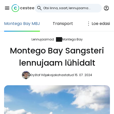
Montego Bay MBJ
Transport
Loe edasi
Logi sisse
Cestee'sse
Lennujaamad
Montego Bay
Montego Bay Sangsteri
... ülemaailmne reisikogukond
lennujaam lühidalt
Jätka Google'iga
Kryštof Hájek
ajakohastatud 15. 07. 2024
Jätka Facebookiga
Jätkake e-kirjaga