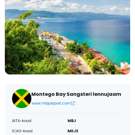
Montego Bay Sangsteri lennujaam
www.mbjairport.com
IATA-kood
MBJ
ICAO-kood
MKJS