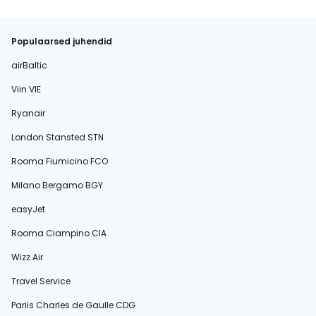
Populaarsed juhendid
airBaltic
Viin VIE
Ryanair
London Stansted STN
Rooma Fiumicino FCO
Milano Bergamo BGY
easyJet
Rooma Ciampino CIA
Wizz Air
Travel Service
Pariis Charles de Gaulle CDG