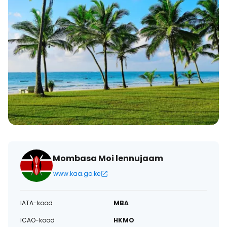
Mombasa Moi lennujaam
www.kaa.go.ke
IATA-kood
MBA
ICAO-kood
HKMO