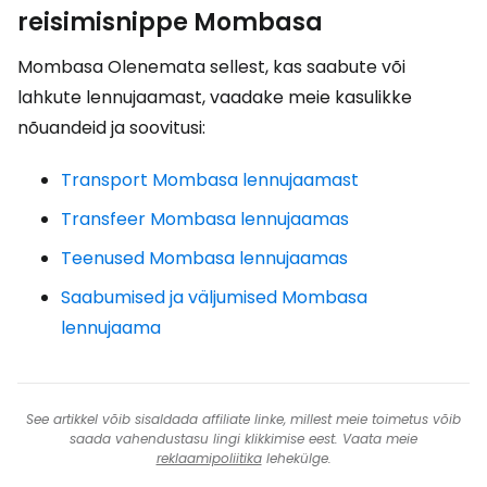
reisimisnippe Mombasa
Mombasa Olenemata sellest, kas saabute või
lahkute lennujaamast, vaadake meie kasulikke
nõuandeid ja soovitusi:
Transport Mombasa lennujaamast
Transfeer Mombasa lennujaamas
Teenused Mombasa lennujaamas
Saabumised ja väljumised Mombasa
lennujaama
See artikkel võib sisaldada affiliate linke, millest meie toimetus võib
saada vahendustasu lingi klikkimise eest. Vaata meie
reklaamipoliitika
lehekülge.