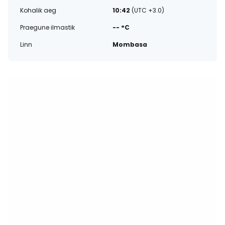
Kohalik aeg
10:42
(UTC +3.0)
Praegune ilmastik
-- °C
Linn
Mombasa