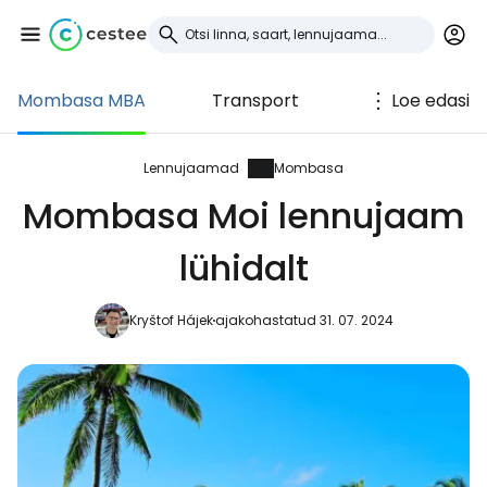
Mombasa MBA
Transport
Loe edasi
Logi sisse
Cestee'sse
Lennujaamad
Mombasa
Mombasa Moi lennujaam
... ülemaailmne reisikogukond
lühidalt
Jätka Google'iga
Kryštof Hájek
ajakohastatud 31. 07. 2024
Jätka Facebookiga
Jätkake e-kirjaga