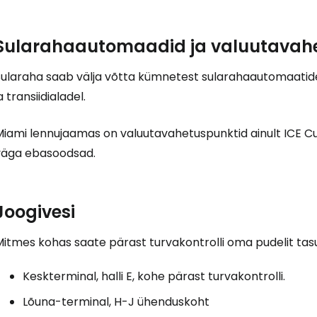
Sularahaautomaadid ja valuutavah
Sularaha saab välja võtta kümnetest sularahaautomaatid
a transiidialadel.
iami lennujaamas on valuutavahetuspunktid ainult ICE Cur
väga ebasoodsad.
Joogivesi
itmes kohas saate pärast turvakontrolli oma pudelit tasu
Keskterminal, halli E, kohe pärast turvakontrolli.
Lõuna-terminal, H-J ühenduskoht