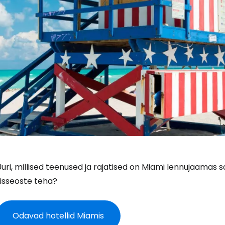
uri, millised teenused ja rajatised on Miami lennujaamas s
sisseoste teha?
Odavad hotellid Miamis