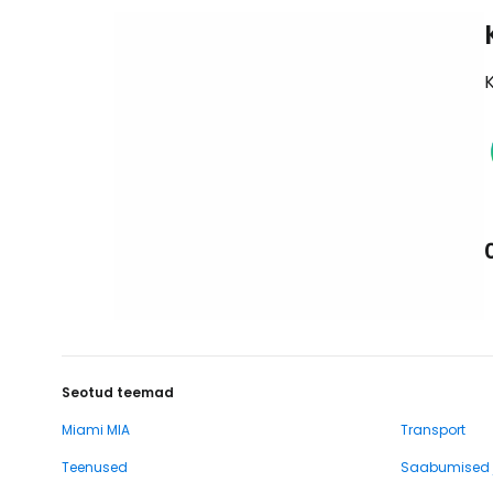
K
Seotud teemad
Miami MIA
Transport
Teenused
Saabumised j