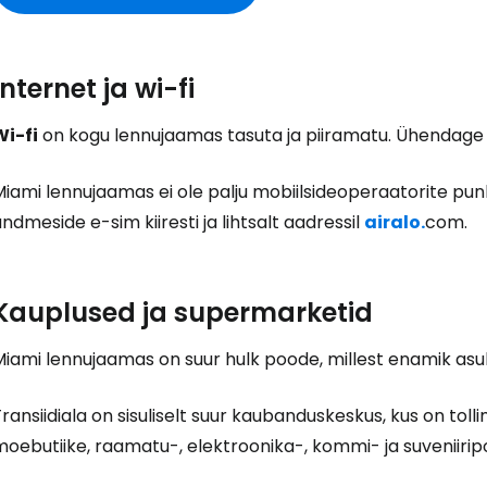
Internet ja wi-fi
Wi-fi
on kogu lennujaamas tasuta ja piiramatu. Ühendage e
Miami lennujaamas ei ole palju mobiilsideoperaatorite pu
ndmeside e-sim kiiresti ja lihtsalt aadressil
airalo.
com.
Kauplused ja supermarketid
iami lennujaamas on suur hulk poode, millest enamik asub
ransiidiala on sisuliselt suur kaubanduskeskus, kus on toll
oebutiike, raamatu-, elektroonika-, kommi- ja suveniirip