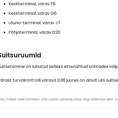
Keskterminal, värav F8
Keskterminal, värav G6
Lõuna-terminal, värav J7
Põhjaterminal, värav D20
Suitsuruumid
uitsetamine on lubatud selleks ettenähtud kohtades välja
ärast turvakontrolli värava D36 juures on ainult üks suitse
 linke, millest meie toimetus võib saada vahendustasu lingi klikkimise eest.