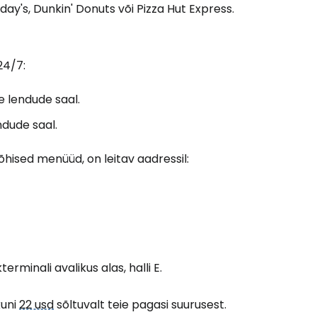
day's, Dunkin' Donuts või Pizza Hut Express.
ätka Facebookiga
24/7:
te lendude saal.
tkake e-kirjaga
ndude saal.
põhised menüüd, on leitav aadressil:
rminali avalikus alas, halli E.
uni
22 usd
sõltuvalt teie pagasi suurusest.