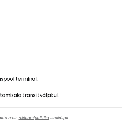
spool terminali.
tamisala transiitväljakul.
 Vaata meie
reklaamipoliitika
lehekülge.