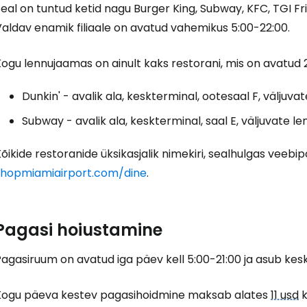
eal on tuntud ketid nagu Burger King, Subway, KFC, TGI Fri
aldav enamik filiaale on avatud vahemikus 5:00-22:00.
J
ogu lennujaamas on ainult kaks restorani, mis on avatud 
Dunkin' - avalik ala, keskterminal, ootesaal F, väljuva
Jä
Subway - avalik ala, keskterminal, saal E, väljuvate le
õikide restoranide üksikasjalik nimekiri, sealhulgas veebi
shopmiamiairport.com/dine
.
Pagasi hoiustamine
agasiruum on avatud iga päev kell 5:00-21:00 ja asub keskte
Kogu päeva kestev pagasihoidmine maksab alates
11 usd
k