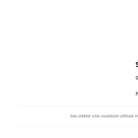
S
P
See artikkel võib sisaldada affiliate