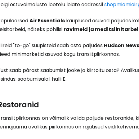
õigi ostuvõimaluste loetelu leiate aadressil
shopmiamiair
Populaarsed
Air Essentials
kauplused asuvad paljudes koh
eisitarbeid, näiteks põhilisi
ravimeid ja meditsiinitarbe
iireid "to-go" suupisteid saab osta paljudes
Hudson News
Need minimarketid asuvad kogu transiitpiirkonnas.
ust saab pärast saabumist jooke ja kiirtoitu osta? Avaliku
sindus: saabumisalal, halli E.
Logi sisse 
Restoranid
... ülemaailmne reisikogukond
ransiitpiirkonnas on võimalik valida paljude restoranide, k
ennujaama avalikus piirkonnas on rajatised veidi kehvema