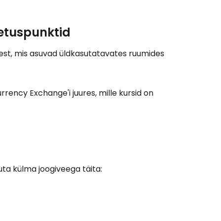
etuspunktid
est, mis asuvad üldkasutatavates ruumides
rency Exchange'i juures, mille kursid on
ta külma joogiveega täita: