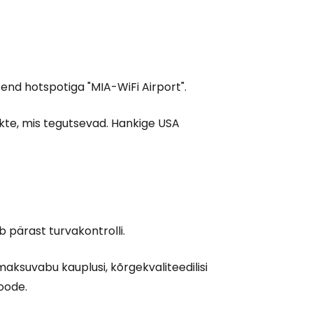
nd hotspotiga "MIA-WiFi Airport".
nkte, mis tegutsevad. Hankige USA
 pärast turvakontrolli.
imaksuvabu kauplusi, kõrgekvaliteedilisi
oode.