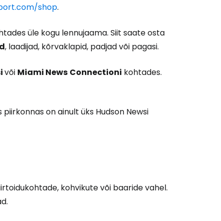
port.com/shop
.
tades üle kogu lennujaama. Siit saate osta
id
, laadijad, kõrvaklapid, padjad või pagasi.
i
või
Miami News
Connectioni
kohtades.
s piirkonnas on ainult üks Hudson Newsi
Cestee'sse
iirtoidukohtade, kohvikute või baaride vahel.
d.
Jätka Google'iga