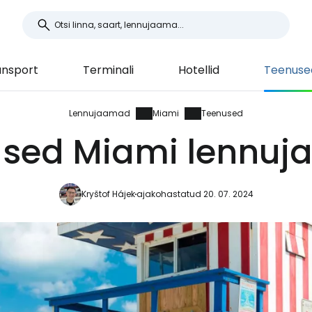
ansport
Terminali
Hotellid
Teenuse
Lennujaamad
Miami
Teenused
sed Miami lennu
Kryštof Hájek
ajakohastatud 20. 07. 2024