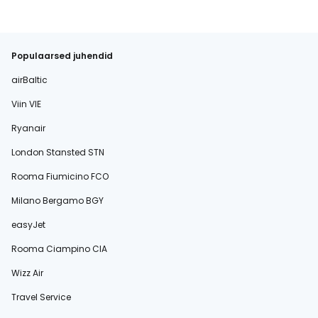
Populaarsed juhendid
airBaltic
Viin VIE
Ryanair
London Stansted STN
Rooma Fiumicino FCO
Milano Bergamo BGY
easyJet
Rooma Ciampino CIA
Wizz Air
Travel Service