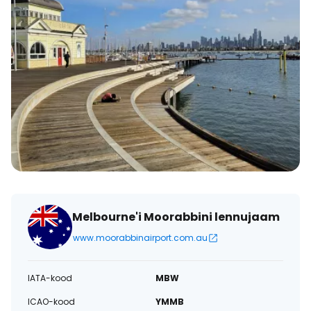
Melbourne'i Moorabbini lennujaam
www.moorabbinairport.com.au
IATA-kood
MBW
ICAO-kood
YMMB