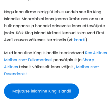
Nagu lennufirma nimigi ütleb, suundub see liin King
Islandile. Moorabbini lennujaama ümbruses on suur
hulk angaare ja hooneid erinevate lennuettevõtjate
jaoks. Kõik King Island Airlinesi lennud toimuvad First
Ave'l asuvas väikeses terminalis (vt
kaarti
).
Muid lennuliine King Islandile teenindavad
Rex Airlines
Melbourne-Tullamarine'i
peaväljakult ja
Sharp
Airlines
teiselt väikeselt lennuväljalt
, Melbourne-
Essendonist
.
Majutuse leidmine King Islandil