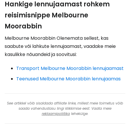
Hankige lennujaamast rohkem
reisimisnippe Melbourne
Moorabbin
Melbourne Moorabbin Olenemata sellest, kas
saabute või lahkute lennujaamast, vaadake meie
kasulikke nõuandeid ja soovitusi:
Transport Melbourne Moorabbin lennujaamast
Teenused Melbourne Moorabbin lennujaamas
See artikkel võib sisaldada affiliate linke, millest meie toimetus võib
saada vahendustasu lingi klikkimise eest. Vaata meie
reklaamipoliitika
lehekülge.