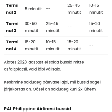
Termi
25-45
10-15
5 minutit
--
nal 2
minutit
minutit
Termi
30-50
25-45
15-20
--
nal 3
minutit
minutit
minutit
Termi
15-20
10-15
15-20
--
nal 4
minutit
minutit
minutit
Alates 2023. aastast ei sõida bussid mitte
asfaltplatsil, vaid läbi välisala.
Keskmine sõiduaeg päevasel ajal, mil bussid sageli
järjekorras on. Öösel on sõiduaeg kuni 2x lühem.
PAL Philippine Airlinesi bussid