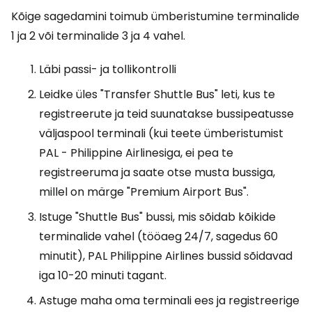
Kõige sagedamini toimub ümberistumine terminalide
1 ja 2 või terminalide 3 ja 4 vahel.
Läbi passi- ja tollikontrolli
Leidke üles "Transfer Shuttle Bus" leti, kus te
registreerute ja teid suunatakse bussipeatusse
väljaspool terminali (kui teete ümberistumist
PAL - Philippine Airlinesiga, ei pea te
registreeruma ja saate otse musta bussiga,
millel on märge "Premium Airport Bus".
Istuge "Shuttle Bus" bussi, mis sõidab kõikide
terminalide vahel (tööaeg 24/7, sagedus 60
minutit), PAL Philippine Airlines bussid sõidavad
iga 10-20 minuti tagant.
Astuge maha oma terminali ees ja registreerige