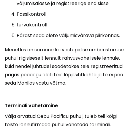
väljumisalasse ja registreerige end sisse.
Passikontroll
turvakontroll
Pärast seda olete väljumisvärava piirkonnas.
Menetlus on sarnane ka vastupidise ümberistumise
puhul riigisiseselt lennult rahvusvahelisele lennule,
kuid nendel juhtudel saadetakse teie registreeritud
pagas peaaegu alati teie lõppsihtkohta ja te ei pea
seda Manilas vastu võtma.
Terminali vahetamine
Välja arvatud Cebu Pacificu puhul, tuleb teil kõigi
teiste lennufirmade puhul vahetada terminali.