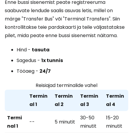
Enne bussi sisenemist peate registreeruma
saabuvate lendude saalis asuvas letis, millel on
märge "Transfer Bus" või "Terminal Transfers". Siin
kontrollitakse teie pardakaarti ja teile väljastatakse
pilet, mida peate enne bussi sisenemist näitama.
Hind -
tasuta
Sagedus -
1x tunnis
Tööaeg -
24/7
Reisiajad terminalide vahel
Termin
Termin
Termin
Termin
al 1
al 2
al 3
al 4
Termi
30-50
15-20
--
5 minutit
nal 1
minutit
minutit