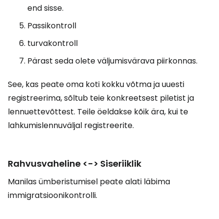
end sisse.
Passikontroll
turvakontroll
Pärast seda olete väljumisvärava piirkonnas.
See, kas peate oma koti kokku võtma ja uuesti
registreerima, sõltub teie konkreetsest piletist ja
lennuettevõttest. Teile öeldakse kõik ära, kui te
lahkumislennuväljal registreerite.
Rahvusvaheline <-> Siseriiklik
Manilas ümberistumisel peate alati läbima
immigratsioonikontrolli.