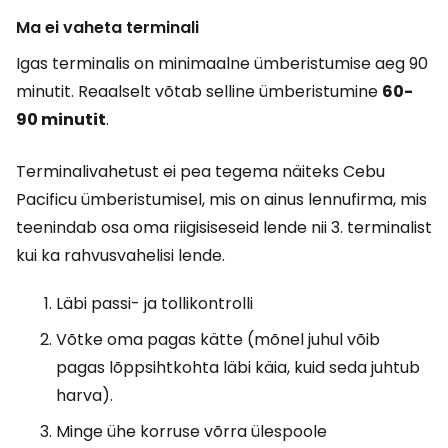
Ma ei vaheta terminali
Igas terminalis on minimaalne ümberistumise aeg 90
minutit. Reaalselt võtab selline ümberistumine
60-
90 minutit
.
Terminalivahetust ei pea tegema näiteks Cebu
Pacificu ümberistumisel, mis on ainus lennufirma, mis
teenindab osa oma riigisiseseid lende nii 3. terminalist
kui ka rahvusvahelisi lende.
Läbi passi- ja tollikontrolli
Võtke oma pagas kätte (mõnel juhul võib
pagas lõppsihtkohta läbi käia, kuid seda juhtub
harva).
Minge ühe korruse võrra ülespoole