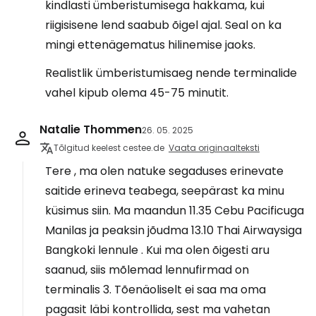
kindlasti ümberistumisega hakkama, kui
riigisisene lend saabub õigel ajal. Seal on ka
mingi ettenägematus hilinemise jaoks.
Realistlik ümberistumisaeg nende terminalide
vahel kipub olema 45-75 minutit.
Natalie Thommen
26. 05. 2025
Tõlgitud keelest cestee.de
Vaata originaalteksti
Tere , ma olen natuke segaduses erinevate
saitide erineva teabega, seepärast ka minu
küsimus siin. Ma maandun 11.35 Cebu Pacificuga
Manilas ja peaksin jõudma 13.10 Thai Airwaysiga
Bangkoki lennule . Kui ma olen õigesti aru
saanud, siis mõlemad lennufirmad on
terminalis 3. Tõenäoliselt ei saa ma oma
pagasit läbi kontrollida, sest ma vahetan