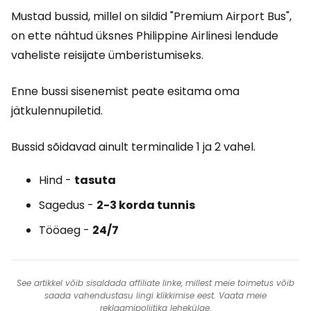
Mustad bussid, millel on sildid "Premium Airport Bus",
on ette nähtud üksnes Philippine Airlinesi lendude
vaheliste reisijate ümberistumiseks.
Enne bussi sisenemist peate esitama oma
jätkulennupiletid.
Bussid sõidavad ainult terminalide 1 ja 2 vahel.
Hind -
tasuta
Sagedus -
2-3 korda tunnis
Tööaeg -
24/7
See artikkel võib sisaldada affiliate linke, millest meie toimetus võib
saada vahendustasu lingi klikkimise eest. Vaata meie
reklaamipoliitika
lehekülge.