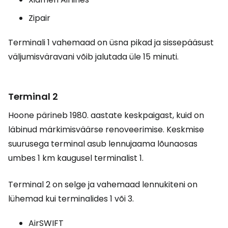
Zipair
Terminali 1 vahemaad on üsna pikad ja sissepääsust
väljumisväravani võib jalutada üle 15 minuti.
Terminal 2
Hoone pärineb 1980. aastate keskpaigast, kuid on
läbinud märkimisväärse renoveerimise. Keskmise
suurusega terminal asub lennujaama lõunaosas
umbes 1 km kaugusel terminalist 1.
Terminal 2 on selge ja vahemaad lennukiteni on
lühemad kui terminalides 1 või 3.
AirSWIFT