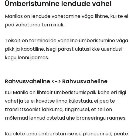
Ümberistumine lendude vahel
Manilas on lendude vahetamine väga lihtne, kui te ei
pea vahetama terminali.
Teisalt on terminalide vaheline ümberistumine väga
pikk ja kaootiline, isegi pärast ulatuslikke uuendusi
kogu lennujaamas.
Rahvusvaheline <-> Rahvusvaheline
Kui Manila on lihtsalt ümberistumispaik kahe eri riigi
vahel ja te ei kavatse linna külastada, ei pea te
transiittsoonist lahkuma, tingimusel, et teil on
mõlemad lennud ostetud ühe broneeringu raames.
Kui olete oma ümberistumise ise planeerinud, peate