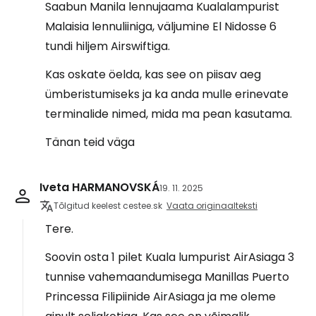
Saabun Manila lennujaama Kualalampurist
Malaisia lennuliiniga, väljumine El Nidosse 6
tundi hiljem Airswiftiga.
Kas oskate öelda, kas see on piisav aeg
ümberistumiseks ja ka anda mulle erinevate
terminalide nimed, mida ma pean kasutama.
Tänan teid väga
Iveta HARMANOVSKÁ
19. 11. 2025
Tõlgitud keelest cestee.sk
Vaata originaalteksti
Tere.
Soovin osta 1 pilet Kuala lumpurist AirAsiaga 3
tunnise vahemaandumisega Manillas Puerto
Princessa Filipiinide AirAsiaga ja me oleme