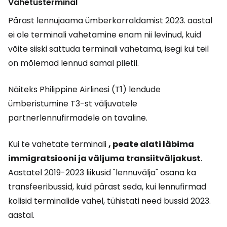
Vahetusterminal
Pärast lennujaama ümberkorraldamist 2023. aastal
ei ole terminali vahetamine enam nii levinud, kuid
võite siiski sattuda terminali vahetama, isegi kui teil
on mõlemad lennud samal piletil.
Näiteks Philippine Airlinesi (T1) lendude
ümberistumine T3-st väljuvatele
partnerlennufirmadele on tavaline.
Kui te vahetate terminali
, peate alati läbima
immigratsiooni ja väljuma transiitväljakust
.
Aastatel 2019-2023 liikusid "lennuvälja" osana ka
transfeeribussid, kuid pärast seda, kui lennufirmad
kolisid terminalide vahel, tühistati need bussid 2023.
aastal.