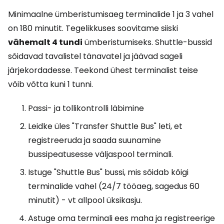
Minimaalne ümberistumisaeg terminalide 1 ja 3 vahel
on 180 minutit. Tegelikkuses soovitame siiski
vähemalt 4 tundi
ümberistumiseks. Shuttle-bussid
sõidavad tavalistel tänavatel ja jäävad sageli
järjekordadesse. Teekond ühest terminalist teise
võib võtta kuni 1 tunni.
Passi- ja tollikontrolli läbimine
Leidke üles "Transfer Shuttle Bus" leti, et
registreeruda ja saada suunamine
bussipeatusesse väljaspool terminali.
Istuge "Shuttle Bus" bussi, mis sõidab kõigi
terminalide vahel (24/7 tööaeg, sagedus 60
minutit) - vt allpool üksikasju.
Astuge oma terminali ees maha ja registreerige