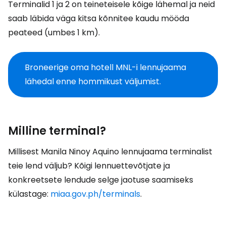
Terminalid 1 ja 2 on teineteisele kõige lähemal ja neid
saab läbida väga kitsa kõnnitee kaudu mööda
peateed (umbes 1 km).
Broneerige oma hotell MNL-i lennujaama
lähedal enne hommikust väljumist.
Milline terminal?
Millisest Manila Ninoy Aquino lennujaama terminalist
teie lend väljub? Kõigi lennuettevõtjate ja
konkreetsete lendude selge jaotuse saamiseks
külastage:
miaa.gov.ph/terminals
.