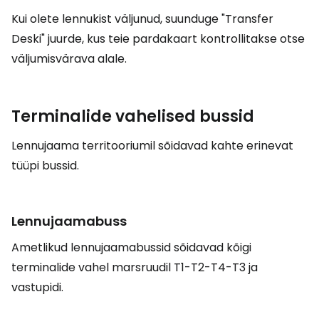
Kui olete lennukist väljunud, suunduge "Transfer
Deski" juurde, kus teie pardakaart kontrollitakse otse
väljumisvärava alale.
Terminalide vahelised bussid
Lennujaama territooriumil sõidavad kahte erinevat
tüüpi bussid.
Lennujaamabuss
Ametlikud lennujaamabussid sõidavad kõigi
terminalide vahel marsruudil T1-T2-T4-T3 ja
vastupidi.