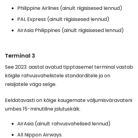
Philippine Airlines (ainult riigisisesed lennud)
PAL Express (ainult riigisisesed lennud)
AirAsia Philippines (ainult riigisisesed lennud)
Terminal 3
See 2023. aastal avatud tipptasemel terminal vastab
kõigile rahvusvahelistele standarditele ja on
reisijatele väga selge.
Eeldatavasti on kõige kaugemate väljumisväravateni
umbes 15-minutiline jalutuskäik.
AirAsia (ainult rahvusvahelised lennud)
All Nippon Airways