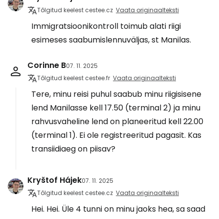
Tõlgitud keelest cestee.cz
Vaata originaalteksti
Immigratsioonikontroll toimub alati riigi
esimeses saabumislennuväljas, st Manilas.
Corinne B
07. 11. 2025
Tõlgitud keelest cestee.fr
Vaata originaalteksti
Tere, minu reisi puhul saabub minu riigisisene
lend Manilasse kell 17.50 (terminal 2) ja minu
rahvusvaheline lend on planeeritud kell 22.00
(terminal 1). Ei ole registreeritud pagasit. Kas
transiidiaeg on piisav?
Kryštof Hájek
07. 11. 2025
Tõlgitud keelest cestee.cz
Vaata originaalteksti
Hei. Hei. Üle 4 tunni on minu jaoks hea, sa saad