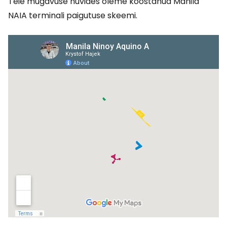
Teie mugavuse huvides oleme koostanud Manila
NAIA terminali paigutuse skeemi.