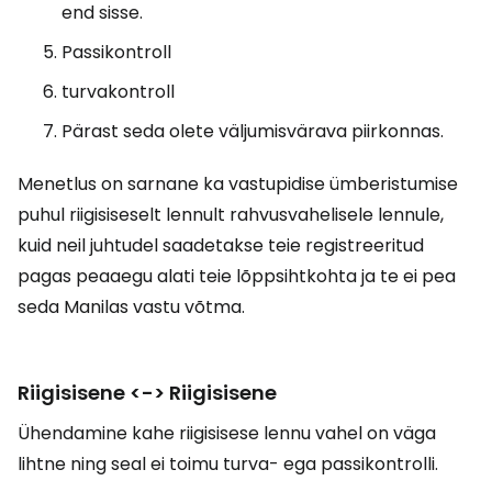
end sisse.
Passikontroll
turvakontroll
Pärast seda olete väljumisvärava piirkonnas.
Menetlus on sarnane ka vastupidise ümberistumise
puhul riigisiseselt lennult rahvusvahelisele lennule,
kuid neil juhtudel saadetakse teie registreeritud
pagas peaaegu alati teie lõppsihtkohta ja te ei pea
seda Manilas vastu võtma.
Riigisisene <-> Riigisisene
Ühendamine kahe riigisisese lennu vahel on väga
lihtne ning seal ei toimu turva- ega passikontrolli.