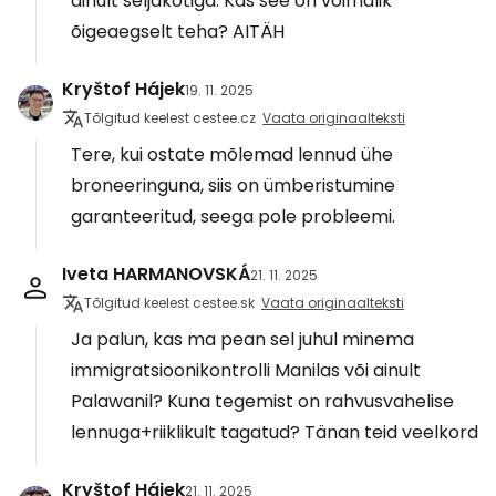
ainult seljakotiga. Kas see on võimalik
õigeaegselt teha? AITÄH
Kryštof Hájek
19. 11. 2025
Tõlgitud keelest cestee.cz
Vaata originaalteksti
Tere, kui ostate mõlemad lennud ühe
broneeringuna, siis on ümberistumine
garanteeritud, seega pole probleemi.
Iveta HARMANOVSKÁ
21. 11. 2025
Tõlgitud keelest cestee.sk
Vaata originaalteksti
Ja palun, kas ma pean sel juhul minema
immigratsioonikontrolli Manilas või ainult
Palawanil? Kuna tegemist on rahvusvahelise
lennuga+riiklikult tagatud? Tänan teid veelkord
Kryštof Hájek
21. 11. 2025