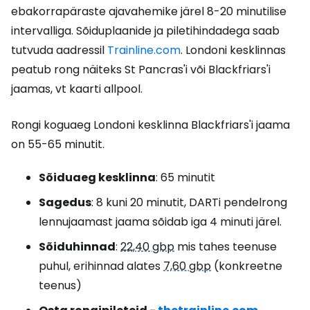
ebakorrapäraste ajavahemike järel 8-20 minutilise
intervalliga. Sõiduplaanide ja piletihindadega saab
tutvuda aadressil
Trainline.com
. Londoni kesklinnas
peatub rong näiteks St Pancras'i või Blackfriars'i
jaamas, vt kaarti allpool.
Rongi koguaeg Londoni kesklinna Blackfriars'i jaama
on 55-65 minutit.
Sõiduaeg kesklinna
: 65 minutit
Sagedus
: 8 kuni 20 minutit, DARTi pendelrong
lennujaamast jaama sõidab iga 4 minuti järel.
Sõiduhinnad
:
22,40 gbp
mis tahes teenuse
puhul, erihinnad alates
7,60 gbp
(konkreetne
teenus)