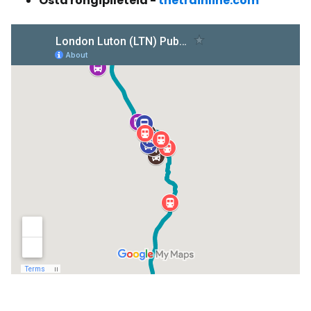
Osta rongipileteid -
thetrainline.com