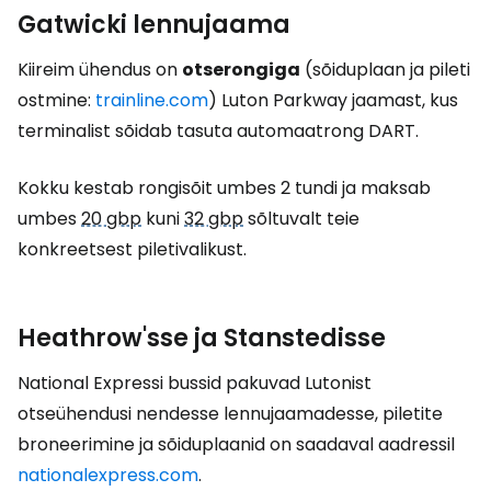
Gatwicki lennujaama
Kiireim ühendus on
otserongiga
(sõiduplaan ja pileti
ostmine:
trainline.com
) Luton Parkway jaamast, kus
terminalist sõidab tasuta automaatrong DART.
Kokku kestab rongisõit umbes 2 tundi ja maksab
umbes
20 gbp
kuni
32 gbp
sõltuvalt teie
konkreetsest piletivalikust.
Heathrow'sse ja Stanstedisse
National Expressi bussid pakuvad Lutonist
otseühendusi nendesse lennujaamadesse, piletite
broneerimine ja sõiduplaanid on saadaval aadressil
nationalexpress.com
.