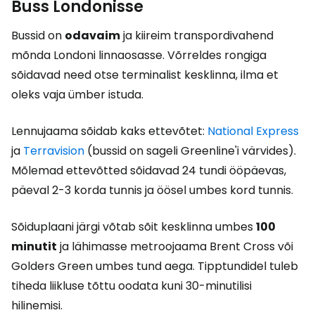
Buss Londonisse
Bussid on
odavaim
ja kiireim transpordivahend
mõnda Londoni linnaosasse. Võrreldes rongiga
sõidavad need otse terminalist kesklinna, ilma et
oleks vaja ümber istuda.
Lennujaama sõidab kaks ettevõtet:
National Express
ja
Terravision
(bussid on sageli Greenline'i värvides).
Mõlemad ettevõtted sõidavad 24 tundi ööpäevas,
päeval 2-3 korda tunnis ja öösel umbes kord tunnis.
Sõiduplaani järgi võtab sõit kesklinna umbes
100
minutit
ja lähimasse metroojaama Brent Cross või
Golders Green umbes tund aega. Tipptundidel tuleb
tiheda liikluse tõttu oodata kuni 30-minutilisi
hilinemisi.