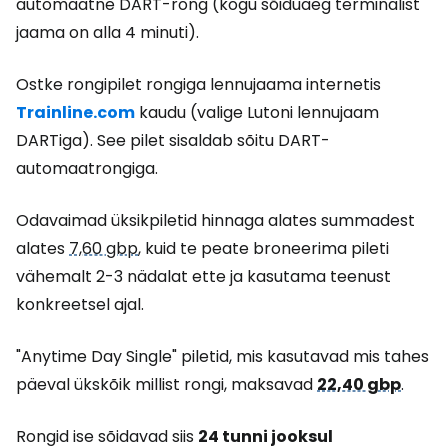
automaatne DART-rong (kogu sõiduaeg terminalist
jaama on alla 4 minuti).
Ostke rongipilet rongiga lennujaama internetis
Trainline.com
kaudu (valige Lutoni lennujaam
DARTiga). See pilet sisaldab sõitu DART-
automaatrongiga.
Odavaimad üksikpiletid hinnaga alates summadest
alates
7,60 gbp
, kuid te peate broneerima pileti
vähemalt 2-3 nädalat ette ja kasutama teenust
konkreetsel ajal.
"Anytime Day Single" piletid, mis kasutavad mis tahes
päeval ükskõik millist rongi, maksavad
22,40 gbp
.
Rongid ise sõidavad siis
24 tunni jooksul