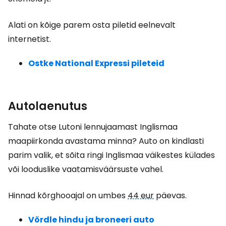
Alati on kõige parem osta piletid eelnevalt
internetist.
Ostke National Expressi pileteid
Autolaenutus
Tahate otse Lutoni lennujaamast Inglismaa
maapiirkonda avastama minna? Auto on kindlasti
parim valik, et sõita ringi Inglismaa väikestes külades
või looduslike vaatamisväärsuste vahel.
Hinnad kõrghooajal on umbes
44 eur
päevas.
Võrdle hindu ja broneeri auto