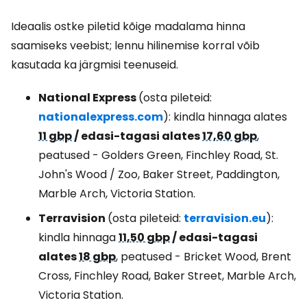
Ideaalis ostke piletid kõige madalama hinna
saamiseks veebist; lennu hilinemise korral võib
kasutada ka järgmisi teenuseid.
National Express
(osta pileteid:
nationalexpress.com
): kindla hinnaga alates
11 gbp
/ edasi-tagasi alates
17,60 gbp
,
peatused - Golders Green, Finchley Road, St.
John's Wood / Zoo, Baker Street, Paddington,
Marble Arch, Victoria Station.
Terravision
(osta pileteid:
terravision.eu
):
kindla hinnaga
11,50 gbp
/ edasi-tagasi
alates
18 gbp
, peatused - Bricket Wood, Brent
Cross, Finchley Road, Baker Street, Marble Arch,
Victoria Station.