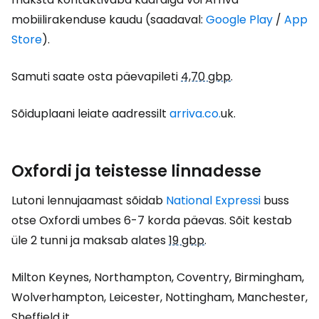
mobiilirakenduse kaudu (saadaval:
Google Play
/
App
Store
).
Samuti saate osta päevapileti
4,70 gbp
.
Sõiduplaani leiate aadressilt
arriva.co.
uk.
Oxfordi ja teistesse linnadesse
Lutoni lennujaamast sõidab
National Expressi
buss
otse Oxfordi umbes 6-7 korda päevas. Sõit kestab
üle 2 tunni ja maksab alates
19 gbp
.
Milton Keynes, Northampton, Coventry, Birmingham,
Wolverhampton, Leicester, Nottingham, Manchester,
Sheffield jt.