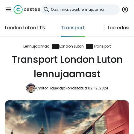
London Luton LTN
Transport
Loe edasi
Logi sisse
Cestee'sse
Lennujaamad
London Luton
Transport
Transport London Luton
... ülemaailmne reisikogukond
lennujaamast
Jätka Google'iga
Kryštof Hájek
ajakohastatud 02. 12. 2024
Jätka Facebookiga
Jätkake e-kirjaga