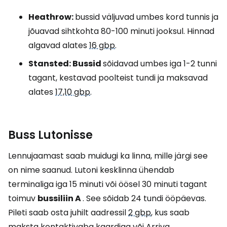
Heathrow:
bussid väljuvad umbes kord tunnis ja
jõuavad sihtkohta 80-100 minuti jooksul. Hinnad
algavad alates
16 gbp
.
Stansted:
Bussid
sõidavad umbes iga 1-2 tunni
tagant, kestavad poolteist tundi ja maksavad
alates
17,10 gbp
.
Buss Lutonisse
Lennujaamast saab muidugi ka linna, mille järgi see
on nime saanud. Lutoni kesklinna ühendab
terminaliga iga 15 minuti või öösel 30 minuti tagant
toimuv
bussiliin A
. See sõidab 24 tundi ööpäevas.
Pileti saab osta juhilt aadressil
2 gbp
, kus saab
maksta kontaktivaba kaardiga või Arriva