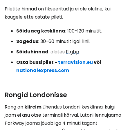
Piletite hinnad on fikseeritud ja ei ole oluline, kui
kaugele ette ostate pileti.
Sõiduaeg kesklinna
: 100-120 minutit.
Sagedus
: 30-60 minutit igal liinil.
Sõiduhinnad
: alates
11 gbp
Osta bussipilet -
terravision.eu
või
nationalexpress.com
Rongid Londonisse
Rong on
kiireim
ühendus Londoni kesklinna, kuigi
jaam ei asu otse terminali kõrval. Lutoni lennujaama
Parkway jaama jõuab iga 4 minuti tagant