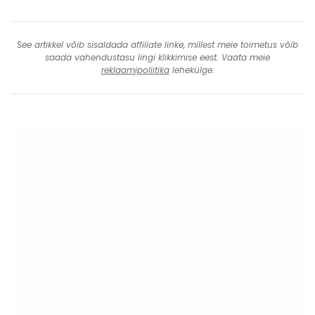
See artikkel võib sisaldada affiliate linke, millest meie toimetus võib
saada vahendustasu lingi klikkimise eest. Vaata meie
reklaamipoliitika
lehekülge.