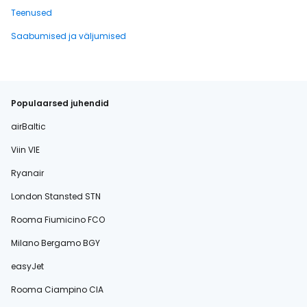
Teenused
Saabumised ja väljumised
Populaarsed juhendid
airBaltic
Viin VIE
Ryanair
London Stansted STN
Rooma Fiumicino FCO
Milano Bergamo BGY
easyJet
Rooma Ciampino CIA