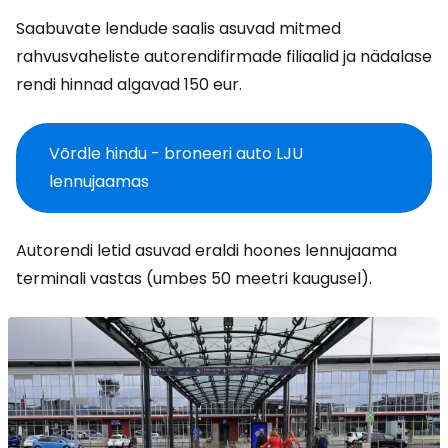
Saabuvate lendude saalis asuvad mitmed
rahvusvaheliste autorendifirmade filiaalid ja nädalase
rendi hinnad algavad 150 eur.
Võrdle hindu - broneeri auto LJU
lennujaamas
Autorendi letid asuvad eraldi hoones lennujaama
terminali vastas (umbes 50 meetri kaugusel).