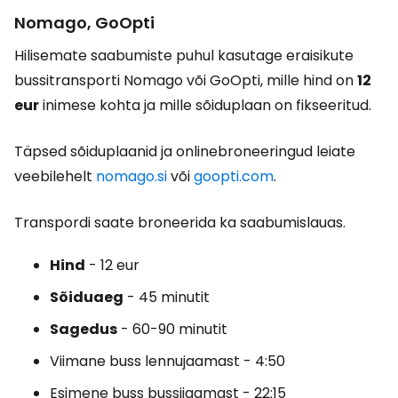
Nomago, GoOpti
Hilisemate saabumiste puhul kasutage eraisikute
bussitransporti Nomago või GoOpti, mille hind on
12
eur
inimese kohta ja mille sõiduplaan on fikseeritud.
Täpsed sõiduplaanid ja onlinebroneeringud leiate
veebilehelt
nomago.si
või
goopti.com
.
Transpordi saate broneerida ka saabumislauas.
Hind
- 12 eur
Sõiduaeg
- 45 minutit
Sagedus
- 60-90 minutit
Viimane buss lennujaamast - 4:50
Esimene buss bussijaamast - 22:15