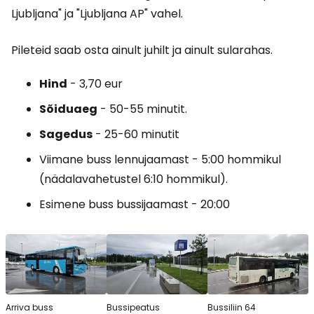
Ljubljana" ja "Ljubljana AP" vahel.
Pileteid saab osta ainult juhilt ja ainult sularahas.
Hind
- 3,70 eur
Sõiduaeg
- 50-55 minutit.
Sagedus
- 25-60 minutit
Viimane buss lennujaamast - 5:00 hommikul
(nädalavahetustel 6:10 hommikul).
Esimene buss bussijaamast - 20:00
Arriva buss
Bussipeatus
Bussiliin 64