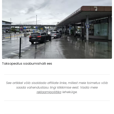
Taksopeatus saabumishalli ees
See artikkel võib sisaldada affiliate linke, millest meie toimetus võib
saada vahendustasu lingi klikkimise eest. Vaata meie
reklaamipoliitika
lehekülge.