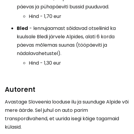
päevas ja pühapäeviti bussid puuduvad.
Hind - 1,70 eur
Bled
- lennujaamast sõidavad otseliinid ka
kuulsale Bledi järvele Alpides, alati 6 korda
päevas mõlemas suunas (tööpäeviti ja
nädalavahetustel).
Hind - 1,30 eur
Autorent
Avastage Sloveenia looduse ilu ja suunduge Alpide või
mere äärde. Sel juhul on auto parim
transpordivahend, et uurida isegi kõige tagamaid
külasid.