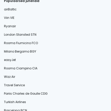
Populaarsed juhendid
airBaltic
Viin VIE
Ryanair
London Stansted STN
Rooma Fiumicino FCO
Milano Bergamo BGY
easyJet
Rooma Ciampino CIA
Wizz Air
Travel Service
Pariis Charles de Gaulle CDG
Turkish Airlines
Barcelona BCN