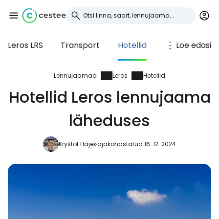
Leros LRS
Transport
Hotellid
Loe edasi
Logi sisse
Cestee'sse
Lennujaamad
Leros
Hotellid
Hotellid Leros lennujaama
... ülemaailmne reisikogukond
läheduses
Jätka Google'iga
Kryštof Hájek
ajakohastatud 16. 12. 2024
Jätka Facebookiga
Jätkake e-kirjaga