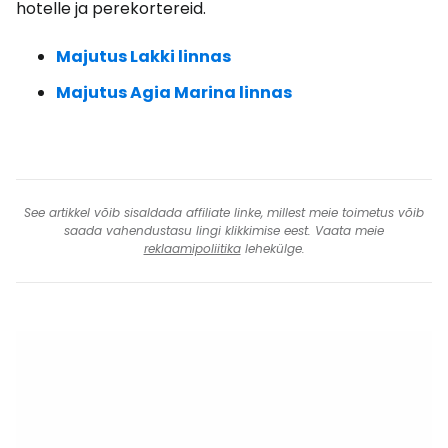
hotelle ja perekortereid.
Majutus Lakki linnas
Majutus Agia Marina linnas
See artikkel võib sisaldada affiliate linke, millest meie toimetus võib
saada vahendustasu lingi klikkimise eest. Vaata meie
reklaamipoliitika
lehekülge.