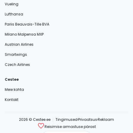
Vueling
Lufthansa
Pariis Beauvais-Tille BVA
Milano Malpensa MXP
Austrian Airlines
Smartwings
Czech Airlines
Cestee
Meie kohta
Kontakt
2026 © Cestee.ee
Tingimused
Privaatsus
Reklaam
Reisimise armastuse pärast
cestee.com