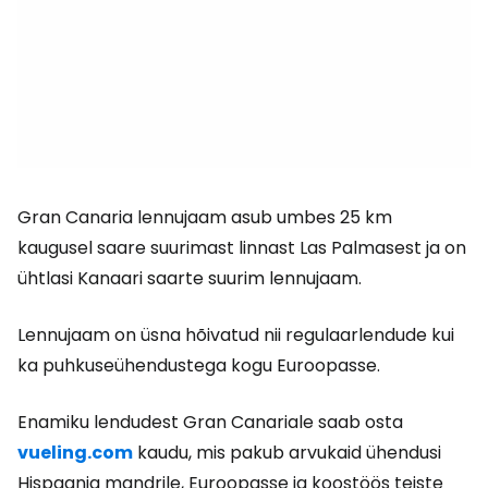
Gran Canaria lennujaam asub umbes 25 km
kaugusel saare suurimast linnast Las Palmasest ja on
ühtlasi Kanaari saarte suurim lennujaam.
Lennujaam on üsna hõivatud nii regulaarlendude kui
ka puhkuseühendustega kogu Euroopasse.
Enamiku lendudest Gran Canariale saab osta
vueling.com
kaudu, mis pakub arvukaid ühendusi
Hispaania mandrile, Euroopasse ja koostöös teiste