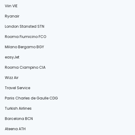
Viin VIE
Ryanair
London Stansted STN
Rooma Fiumicino FCO
Milano Bergamo BGY
easyJet
Rooma Ciampino CIA
Wizz Air
Travel Service
Pariis Charles de Gaulle CDG
Turkish Airlines
Barcelona BCN
Ateena ATH