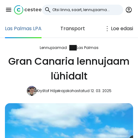
Las Palmas LPA
Transport
Loe edasi
Logi sisse
Cestee'sse
Lennujaamad
Las Palmas
Gran Canaria lennujaam
... ülemaailmne reisikogukond
lühidalt
Jätka Google'iga
Kryštof Hájek
ajakohastatud 12. 03. 2025
Jätka Facebookiga
Jätkake e-kirjaga