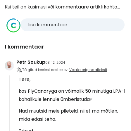
Kui teil on küsimusi või kommentaare artikli kohta...
Lisa kommentaar...
1 kommentaar
Petr Soukup
03. 12. 2024
Tõlgitud keelest cestee.cz
Vaata originaalteksti
Tere,
kas FlyCanaryga on võimalik 50 minutiga LPA-l
kohalikule lennule ümberistuda?
Nad muutsid meie pileteid, nii et ma mõtlen,
mida edasi teha.
Tänud