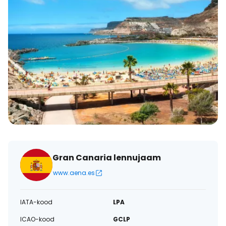
Gran Canaria lennujaam
www.aena.es
IATA-kood
LPA
ICAO-kood
GCLP