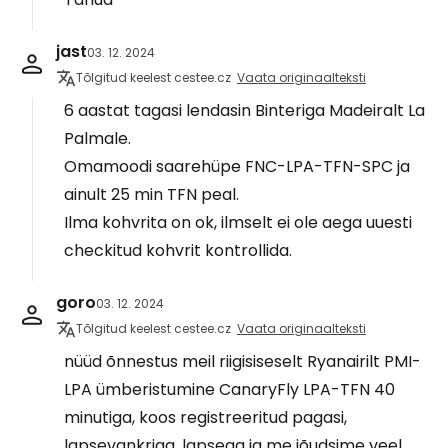
jast
03. 12. 2024
Tõlgitud keelest cestee.cz
Vaata originaalteksti
6 aastat tagasi lendasin Binteriga Madeiralt La
Palmale.
Omamoodi saarehüpe FNC-LPA-TFN-SPC ja
ainult 25 min TFN peal.
Ilma kohvrita on ok, ilmselt ei ole aega uuesti
checkitud kohvrit kontrollida.
goro
03. 12. 2024
Tõlgitud keelest cestee.cz
Vaata originaalteksti
nüüd õnnestus meil riigisiseselt Ryanairilt PMI-
LPA ümberistumine CanaryFly LPA-TFN 40
minutiga, koos registreeritud pagasi,
lapsevankriga, lapsega ja me jõudsime veel