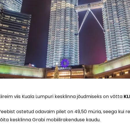
iireim viis Kuala Lumpuri kesklinna jõudmiseks on võtta
KL
eebist ostetud odavaim pilet on 49,50 müria, seega kui r
õita kesklinna Grabi mobiilirakenduse kaudu.