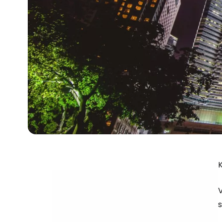
K
V
s