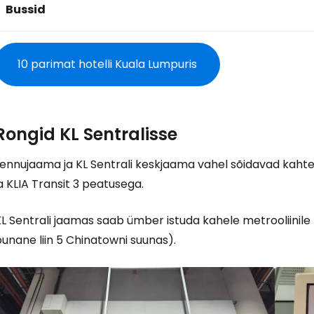
Bussid
10 parimat hotelli Kuala Lumpuris
Rongid KL Sentralisse
ennujaama ja KL Sentrali keskjaama vahel sõidavad kahte 
a KLIA Transit 3 peatusega.
L Sentrali jaamas saab ümber istuda kahele metrooliinile 
unane liin 5 Chinatowni suunas).