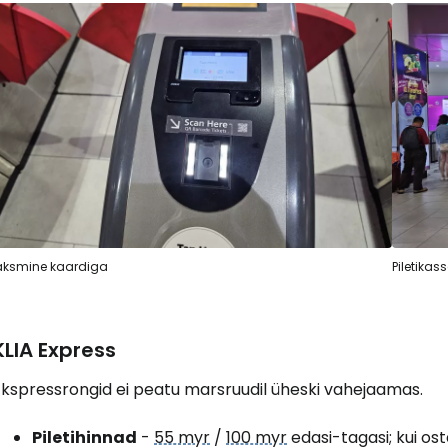
ksmine kaardiga
Piletikas
KLIA Express
Ekspressrongid ei peatu marsruudil üheski vahejaamas.
Piletihinnad
-
55 myr
/
100 myr
edasi-tagasi; kui ost