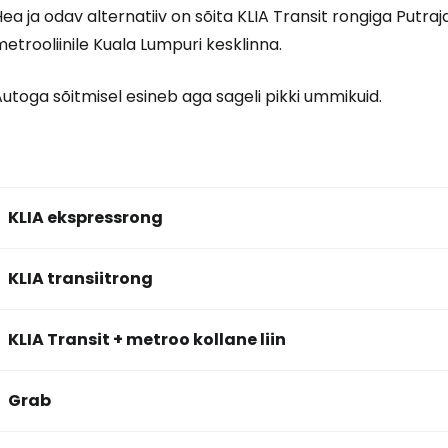
ea ja odav alternatiiv on sõita KLIA Transit rongiga Putra
etrooliinile Kuala Lumpuri kesklinna.
utoga sõitmisel esineb aga sageli pikki ummikuid.
KLIA ekspressrong
KLIA transiitrong
KLIA Transit + metroo kollane liin
Grab