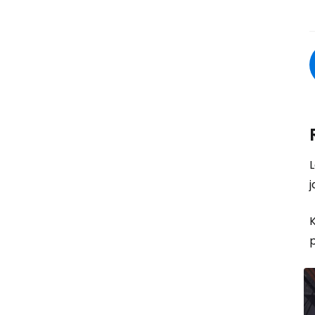
L
j
K
p