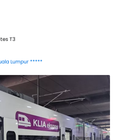
ates T3
Kuala Lumpur *****