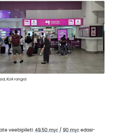
sad, KLIA rongid
ate veebipileti:
49,50 myr
/
90 myr
edasi-