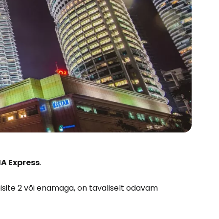
IA Express
.
eisite 2 või enamaga, on tavaliselt odavam