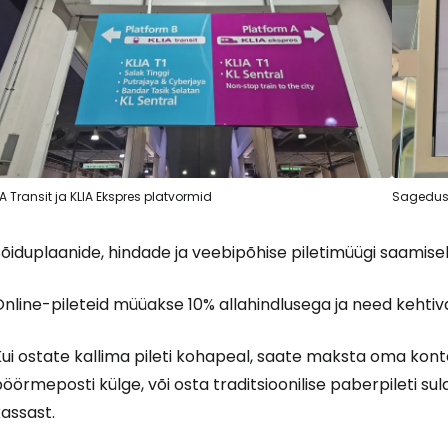
Logi sisse 
... ülemaailmne reisikogukond
IA Transit ja KLIA Ekspres platvormid
Sagedus 
õiduplaanide, hindade ja veebipõhise piletimüügi saamise
J
nline-pileteid müüakse 10% allahindlusega ja need kehtiv
ui ostate kallima pileti kohapeal, saate maksta oma konta
Jä
öörmeposti külge, või osta traditsioonilise paberpileti su
assast.