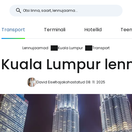
Transport
Terminali
Hotellid
Teen
Lennujaamad
Kuala Lumpur
Transport
 Kuala Lumpur le
David Eiselt
ajakohastatud 08. 11. 2025