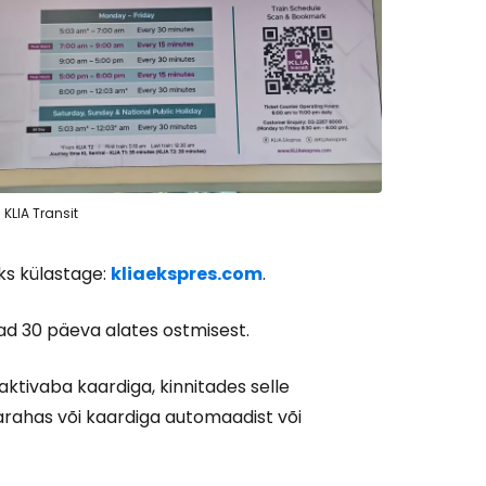
Cestee'sse
KLIA Transit
Jätka Google'iga
ks külastage:
kliaekspres.com
.
ätka Facebookiga
ad 30 päeva alates ostmisest.
ktivaba kaardiga, kinnitades selle
tkake e-kirjaga
larahas või kaardiga automaadist või