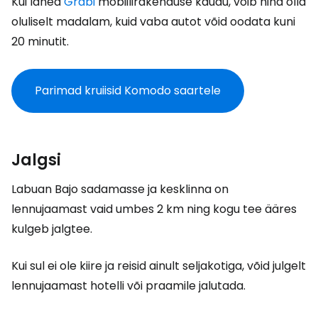
Kui lähed
Grabi
mobiilirakenduse kaudu, võib hind olla
oluliselt madalam, kuid vaba autot võid oodata kuni
20 minutit.
Parimad kruiisid Komodo saartele
Jalgsi
Labuan Bajo sadamasse ja kesklinna on
lennujaamast vaid umbes 2 km ning kogu tee ääres
kulgeb jalgtee.
Kui sul ei ole kiire ja reisid ainult seljakotiga, võid julgelt
lennujaamast hotelli või praamile jalutada.