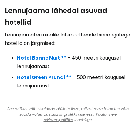
Lennujaama lähedal asuvad
hotellid
Lennujaamaterminalile lähimad heade hinnangutega
hotellid on järgmised:
Hotel Bonne Nuit **
- 450 meetri kaugusel
lennujaamast
Hotel Green Prundi **
- 500 meetri kaugusel
lennujaamast
See artikkel võib sisaldada affiliate linke, millest meie toimetus võib
saada vahendustasu lingi klikkimise eest. Vaata meie
reklaamipoliitika
lehekülge.