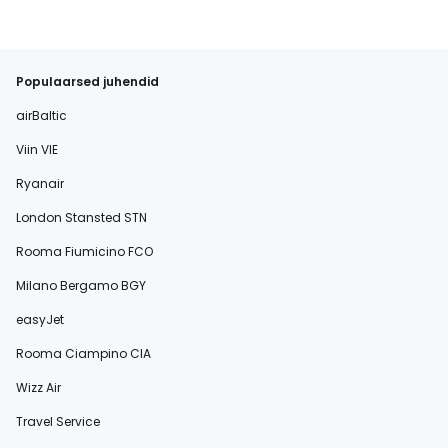
Populaarsed juhendid
airBaltic
Viin VIE
Ryanair
London Stansted STN
Rooma Fiumicino FCO
Milano Bergamo BGY
easyJet
Rooma Ciampino CIA
Wizz Air
Travel Service