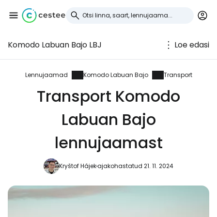
Komodo Labuan Bajo LBJ
Loe edasi
Logi sisse
Cestee'sse
Lennujaamad
Komodo Labuan Bajo
Transport
Transport Komodo
... ülemaailmne reisikogukond
Labuan Bajo
Jätka Google'iga
lennujaamast
Kryštof Hájek
ajakohastatud 21. 11. 2024
Jätka Facebookiga
Jätkake e-kirjaga