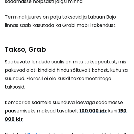
sadamasse hõlpsasti jalgsi minna.
Terminali juures on palju taksosid ja Labuan Bajo
linnas saab kasutada ka Grabi mobiilirakendust.
Takso, Grab
Saabuvate lendude saalis on mitu taksopeatust, mis
pakuvad alati kindlaid hindu sõltuvalt kohast, kuhu sa
suundud. Floresil ei ole kuskil taksomeetritega
taksosid.
Komooride saartele suunduva laevaga sadamasse
pääsemiseks maksad tavaliselt
100 000 idr
kuni
150
000 idr
.