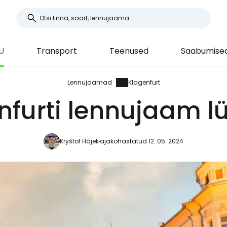
U
Transport
Teenused
Saabumised 
Lennujaamad
Klagenfurt
nfurti lennujaam lü
Kryštof Hájek
ajakohastatud 12. 05. 2024