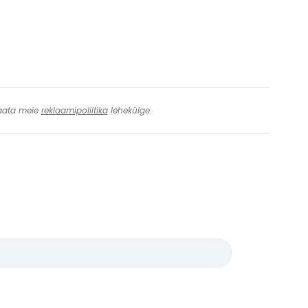
 Vaata meie
reklaamipoliitika
lehekülge.