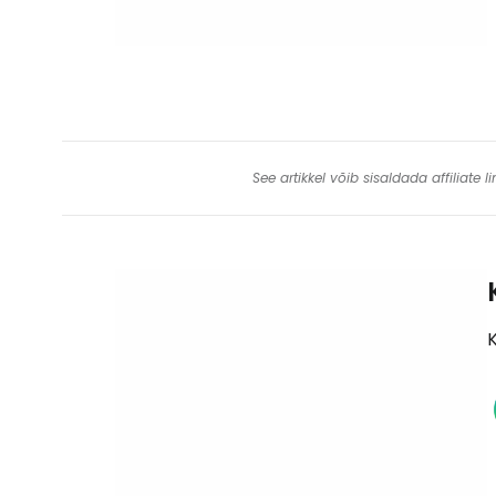
See artikkel võib sisaldada affiliate
K