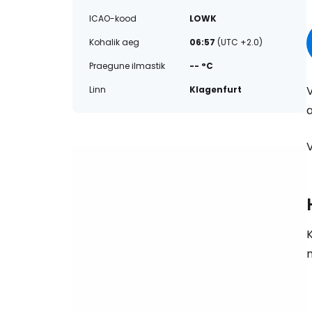
ICAO-kood
LOWK
Kohalik aeg
06:57
(UTC +2.0)
Praegune ilmastik
-- °C
V
Linn
Klagenfurt
a
V
n