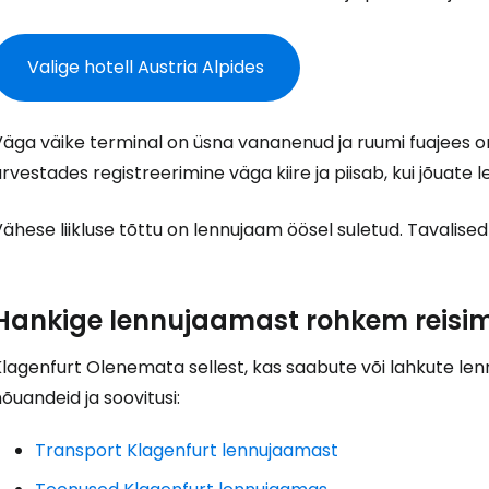
... ülemaailmne reisikogukond
Valige hotell Austria Alpides
äga väike terminal on üsna vananenud ja ruumi fuajees on t
rvestades registreerimine väga kiire ja piisab, kui jõuate
J
ähese liikluse tõttu on lennujaam öösel suletud. Tavalised 
Jä
Hankige lennujaamast rohkem reisim
Klagenfurt Olenemata sellest, kas saabute või lahkute le
õuandeid ja soovitusi:
Transport Klagenfurt lennujaamast