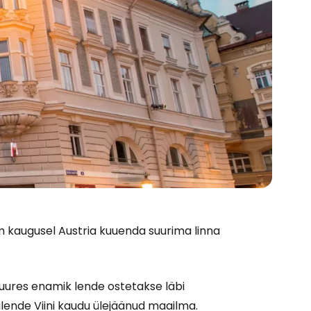
m kaugusel Austria kuuenda suurima linna
Cestee'sse
juures enamik lende ostetakse läbi
ulende Viini kaudu ülejäänud maailma.