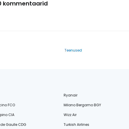
0 kommentaarid
Teenused
Ryanair
cino FCO
Milano Bergamo BGY
ino CIA
Wizz Air
s de Gaulle CDG
Turkish Airlines