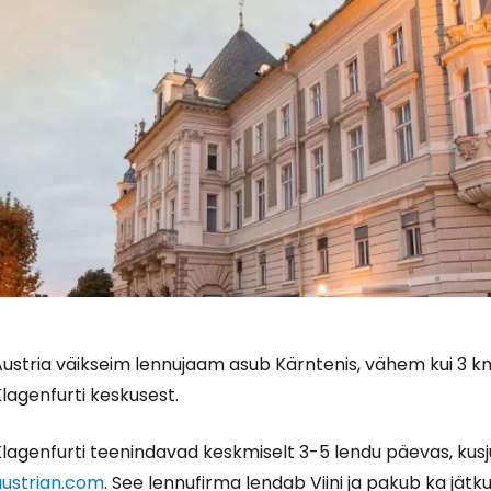
Austria väikseim lennujaam asub Kärntenis, vähem kui 3 k
lagenfurti keskusest.
Logi sisse 
Klagenfurti teenindavad keskmiselt 3-5 lendu päevas, kus
austrian.com
.
See lennufirma lendab Viini ja pakub ka jätk