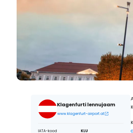
Klagenfurti lennujaam
K
www.klagenfurt-airport.at
IATA-kood
KLU