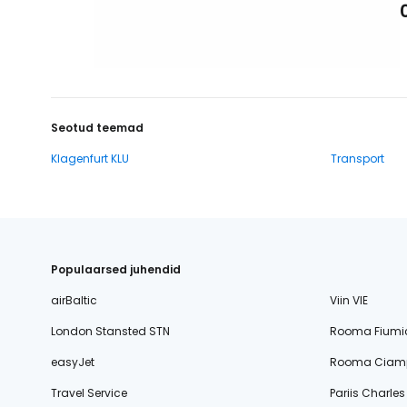
Seotud teemad
Klagenfurt KLU
Transport
Populaarsed juhendid
airBaltic
Viin VIE
London Stansted STN
Rooma Fiumi
easyJet
Rooma Ciamp
Travel Service
Pariis Charle