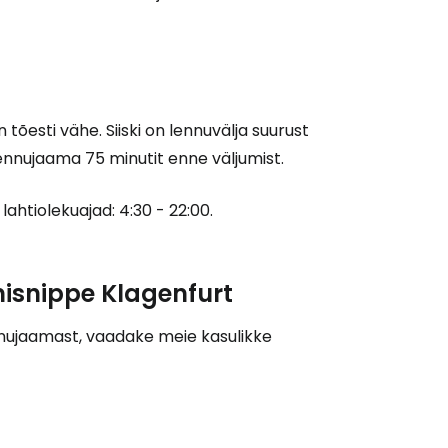
Jätka Google'iga
õesti vähe. Siiski on lennuvälja suurust
 lennujaama 75 minutit enne väljumist.
ätka Facebookiga
lahtiolekuajad: 4:30 - 22:00.
tkake e-kirjaga
isnippe Klagenfurt
nnujaamast, vaadake meie kasulikke