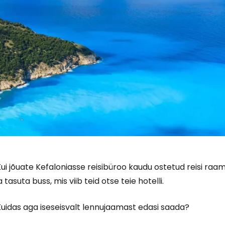
ui jõuate Kefaloniasse reisibüroo kaudu ostetud reisi raa
a tasuta buss, mis viib teid otse teie hotelli.
Kuidas aga iseseisvalt lennujaamast edasi saada?