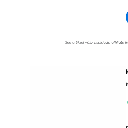
See artikkel võib sisaldada affiliate
K