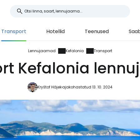
Transport
Hotellid
Teenused
Saab
Lennujaamad
Kefalonia
Transport
rt Kefalonia lenn
Kryštof Hájek
ajakohastatud 13. 10. 2024