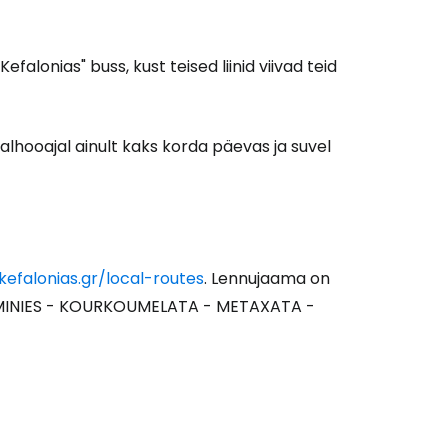
tkake e-kirjaga
falonias" buss, kust teised liinid viivad teid
lhooajal ainult kaks korda päevas ja suvel
kefalonias.gr/local-routes
. Lennujaama on
LI - MINIES - KOURKOUMELATA - METAXATA -