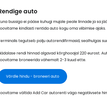
Rendige auto
una bussiga ei pääse kuhugi mujale peale linnade ja sa jä
oovitame kindlasti rentida auto kogu oma viibimise ajaks.
erminalis tegutseb palju autorendifirmasid, sealhulgas s
Logi sisse 
Nädalase rendi hinnad algavad kõrghooajal 220 eurost. Au
soovitame broneerida vähemalt 2-3 kuud ette.
... ülemaailmne reisikogukond
Võrdle hindu - broneeri auto
Soovitame vältida Add Car autorenti väga negatiivsete hi
J