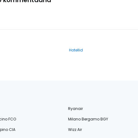
0 kommentaarid
Hotellid
Ryanair
cino FCO
Milano Bergamo BGY
ino CIA
Wizz Air