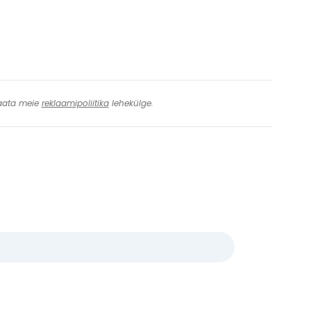
 Vaata meie
reklaamipoliitika
lehekülge.