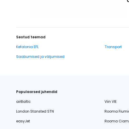
Seotud teemad
Kefalonia EFL
Transport
Saabumised ja väljumised
Populaarsed juhendid
airBaltic
Viin VIE
London Stansted STN
Rooma Fiumi
easyJet
Rooma Ciamp