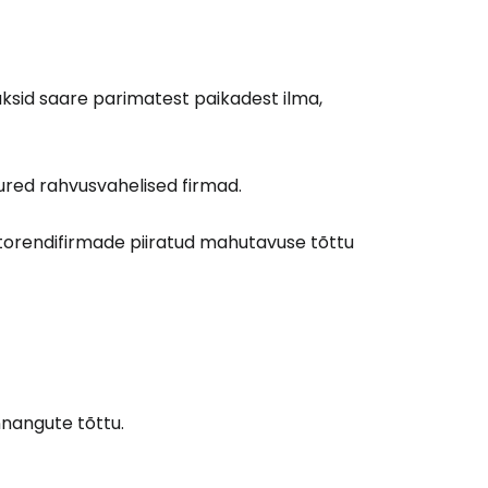
äksid saare parimatest paikadest ilma,
uured rahvusvahelised firmad.
Cestee'sse
torendifirmade piiratud mahutavuse tõttu
Jätka Google'iga
nnangute tõttu.
ätka Facebookiga