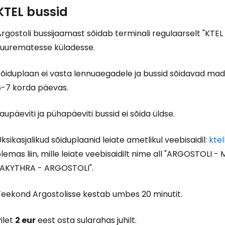
KTEL bussid
Jä
rgostoli bussijaamast sõidab terminali regulaarselt "KTEL Ke
suurematesse küladesse.
õiduplaan ei vasta lennuaegadele ja bussid sõidavad mada
6-7 korda päevas.
aupäeviti ja pühapäeviti bussid ei sõida üldse.
ksikasjalikud sõiduplaanid leiate ametlikul veebisaidil:
ktel
olemas liin, mille leiate veebisaidilt nime all "ARGOSTO
LAKYTHRA - ARGOSTOLI".
Teekond Argostolisse kestab umbes 20 minutit.
ilet
2 eur
eest osta sularahas juhilt.