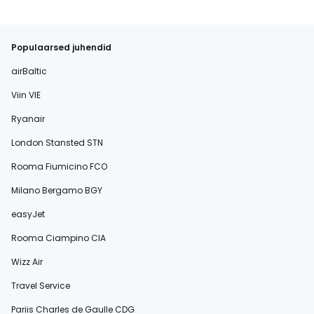
Populaarsed juhendid
airBaltic
Viin VIE
Ryanair
London Stansted STN
Rooma Fiumicino FCO
Milano Bergamo BGY
easyJet
Rooma Ciampino CIA
Wizz Air
Travel Service
Pariis Charles de Gaulle CDG