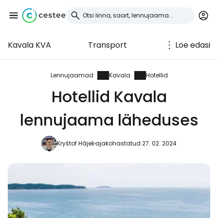
Kavala KVA
Transport
Loe edasi
Logi sisse
Cestee'sse
Lennujaamad
Kavala
Hotellid
Hotellid Kavala
... ülemaailmne reisikogukond
lennujaama läheduses
Jätka Google'iga
Kryštof Hájek
ajakohastatud 27. 02. 2024
Jätka Facebookiga
Jätkake e-kirjaga