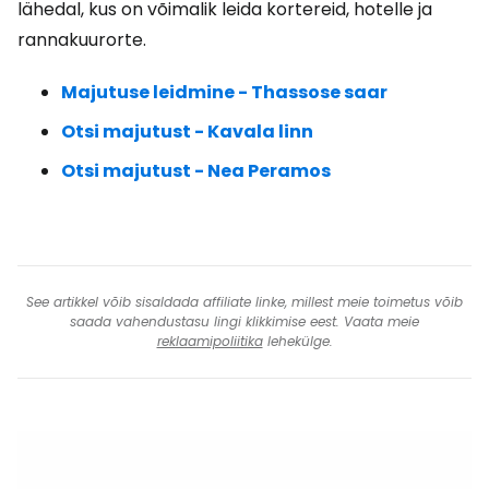
lähedal, kus on võimalik leida kortereid, hotelle ja
rannakuurorte.
Majutuse leidmine - Thassose saar
Otsi majutust - Kavala linn
Otsi majutust - Nea Peramos
See artikkel võib sisaldada affiliate linke, millest meie toimetus võib
saada vahendustasu lingi klikkimise eest. Vaata meie
reklaamipoliitika
lehekülge.