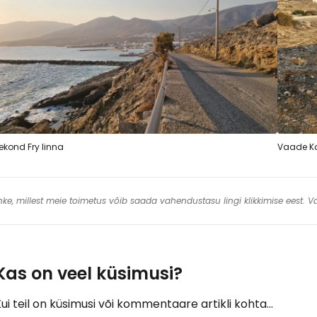
ekond Fry linna
Vaade K
 linke, millest meie toimetus võib saada vahendustasu lingi klikkimise eest.
Kas on veel küsimusi?
ui teil on küsimusi või kommentaare artikli kohta...