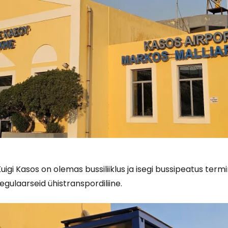
uigi Kasos on olemas bussiliiklus ja isegi bussipeatus term
egulaarseid ühistranspordiliine.