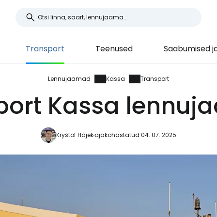
Transport
Teenused
Saabumised ja
Lennujaamad
Kassa
Transport
port Kassa lennuj
Kryštof Hájek
ajakohastatud 04. 07. 2025