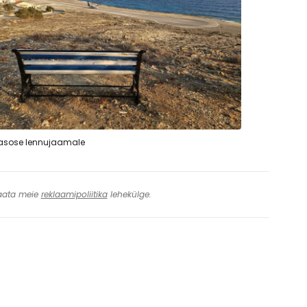
asose lennujaamale
 Vaata meie
reklaamipoliitika
lehekülge.