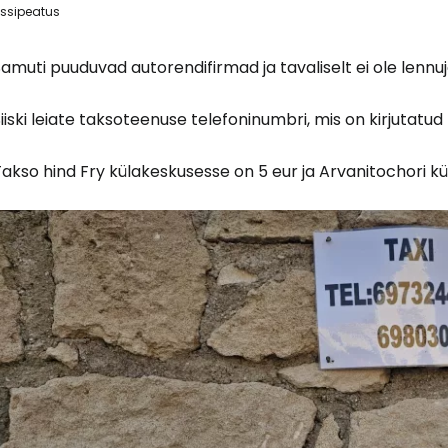
Logi sisse 
ssipeatus
amuti puuduvad autorendifirmad ja tavaliselt ei ole lenn
... ülemaailmne reisikogukond
iiski leiate taksoteenuse telefoninumbri, mis on kirjutatud 
akso hind Fry külakeskusesse on 5 eur ja Arvanitochori kü
J
Jä