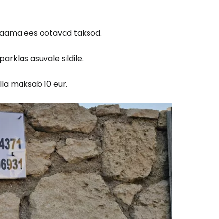
Cestee'sse
ujaama ees ootavad taksod.
parklas asuvale sildile.
Jätka Google'iga
lla maksab 10 eur.
ätka Facebookiga
tkake e-kirjaga