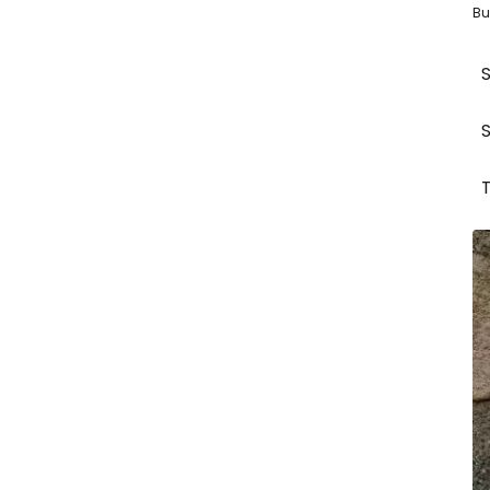
Bu
S
S
T