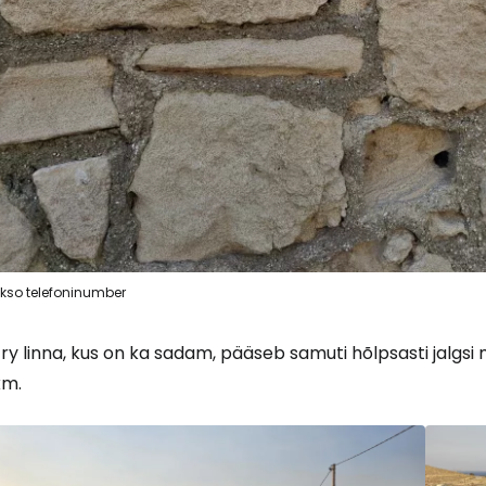
kso telefoninumber
ry linna, kus on ka sadam, pääseb samuti hõlpsasti jalgs
km.