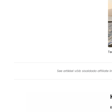
Te
See artikkel võib sisaldada affiliate
K