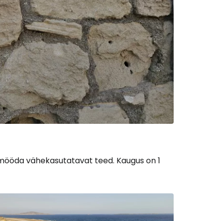
i mööda vähekasutatavat teed. Kaugus on 1