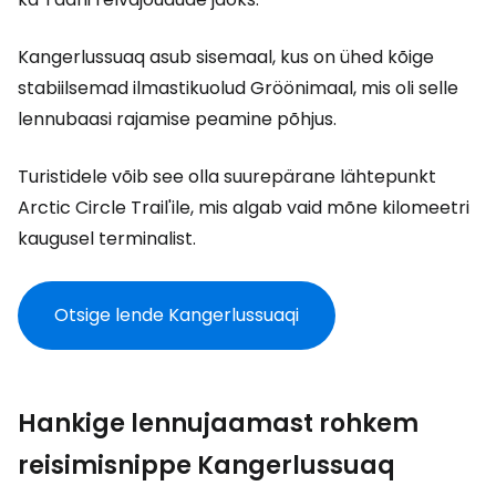
Kangerlussuaq asub sisemaal, kus on ühed kõige
stabiilsemad ilmastikuolud Gröönimaal, mis oli selle
lennubaasi rajamise peamine põhjus.
Turistidele võib see olla suurepärane lähtepunkt
Arctic Circle Trail'ile, mis algab vaid mõne kilomeetri
kaugusel terminalist.
Otsige lende Kangerlussuaqi
Hankige lennujaamast rohkem
reisimisnippe Kangerlussuaq