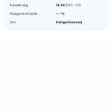
Kohalik aeg
10:34
(UTC -1.0)
Praegune ilmastik
-- °C
Linn
Kangerlussuaq