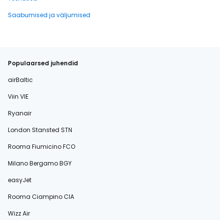
Saabumised ja väljumised
Populaarsed juhendid
airBaltic
Viin VIE
Ryanair
London Stansted STN
Rooma Fiumicino FCO
Milano Bergamo BGY
easyJet
Rooma Ciampino CIA
Wizz Air