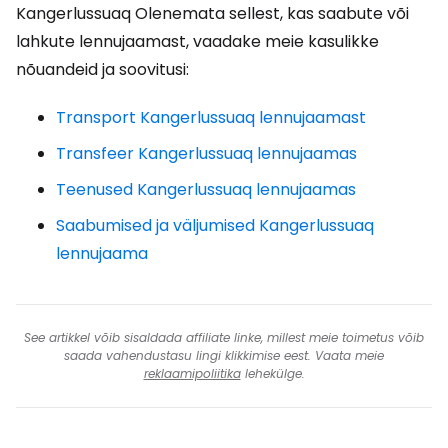
Kangerlussuaq Olenemata sellest, kas saabute või
lahkute lennujaamast, vaadake meie kasulikke
nõuandeid ja soovitusi:
Transport Kangerlussuaq lennujaamast
Transfeer Kangerlussuaq lennujaamas
Teenused Kangerlussuaq lennujaamas
Saabumised ja väljumised Kangerlussuaq
lennujaama
See artikkel võib sisaldada affiliate linke, millest meie toimetus võib
saada vahendustasu lingi klikkimise eest. Vaata meie
reklaamipoliitika
lehekülge.