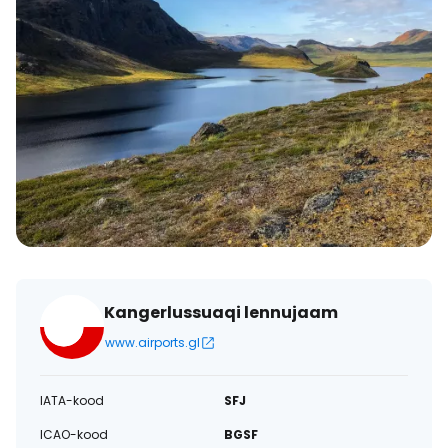
Kangerlussuaqi lennujaam
www.airports.gl
IATA-kood
SFJ
ICAO-kood
BGSF