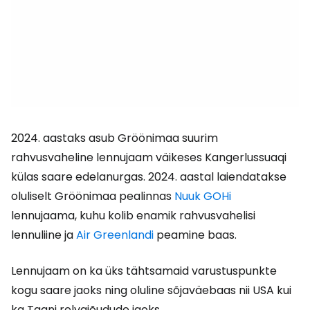
2024. aastaks asub Gröönimaa suurim
rahvusvaheline lennujaam väikeses Kangerlussuaqi
külas saare edelanurgas. 2024. aastal laiendatakse
oluliselt Gröönimaa pealinnas
Nuuk GOHi
lennujaama, kuhu kolib enamik rahvusvahelisi
lennuliine ja
Air Greenlandi
peamine baas.
Lennujaam on ka üks tähtsamaid varustuspunkte
kogu saare jaoks ning oluline sõjaväebaas nii USA kui
ka Taani relvajõudude jaoks.