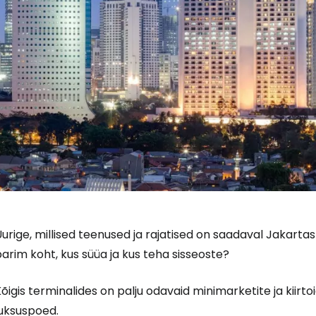
urige, millised teenused ja rajatised on saadaval Jakart
arim koht, kus süüa ja kus teha sisseoste?
õigis terminalides on palju odavaid minimarketite ja kiirto
luksuspoed.