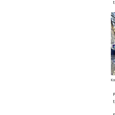
t
Ka
P