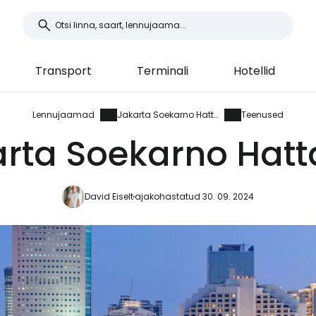
Transport
Terminali
Hotellid
Lennujaamad
Jakarta Soekarno Hatta
Teenused
rta Soekarno Hat
David Eiselt
ajakohastatud 30. 09. 2024