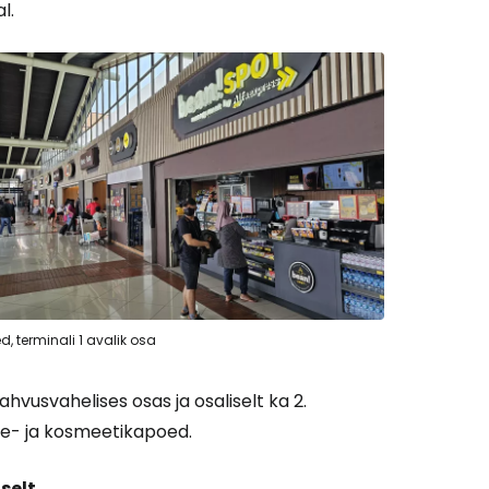
l.
, terminali 1 avalik osa
rahvusvahelises osas ja osaliselt ka 2.
oe- ja kosmeetikapoed.
selt
.