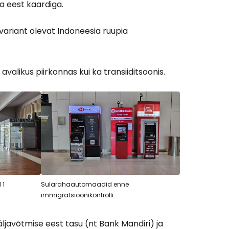
sa eest kaardiga.
ariant olevat Indoneesia ruupia
Cestee'sse
avalikus piirkonnas kui ka transiiditsoonis.
Jätka Google'iga
ätka Facebookiga
 1
Sularahaautomaadid enne
tkake e-kirjaga
immigratsioonikontrolli
javõtmise eest tasu (nt Bank Mandiri) ja