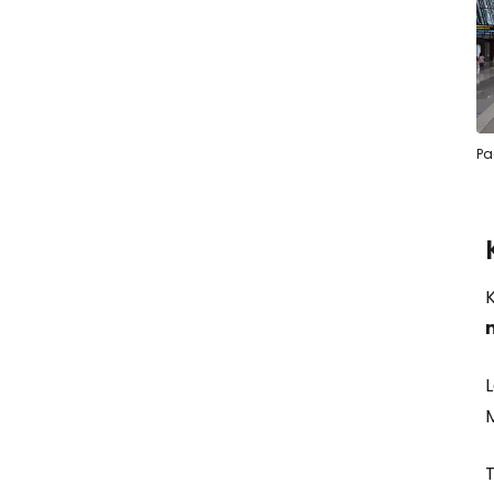
Pa
K
M
T