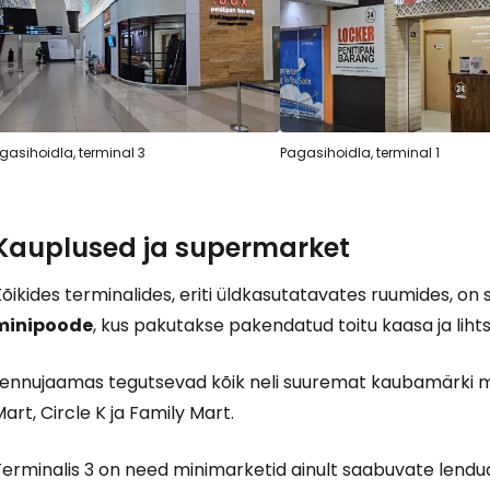
gasihoidla, terminal 3
Pagasihoidla, terminal 1
Kauplused ja supermarket
õikides terminalides, eriti üldkasutatavates ruumides, on 
minipoode
, kus pakutakse pakendatud toitu kaasa ja lihts
Lennujaamas tegutsevad kõik neli suuremat kaubamärki mi
art, Circle K ja Family Mart.
erminalis 3 on need minimarketid ainult saabuvate lendude