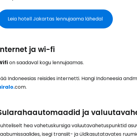
Leia hotell Jakartas lennujaama lähedal
Internet ja wi-fi
Wifi
on saadaval kogu lennujaamas.
ää Indoneesias reisides internetti. Hangi Indoneesia andmet
iralo.
com.
Sularahaautomaadid ja valuutavah
Suhteliselt hea vahetuskursiga valuutavahetuspunktid asu
aabumissaalides, isegi transiit- ja üldkasutatavates ruumi