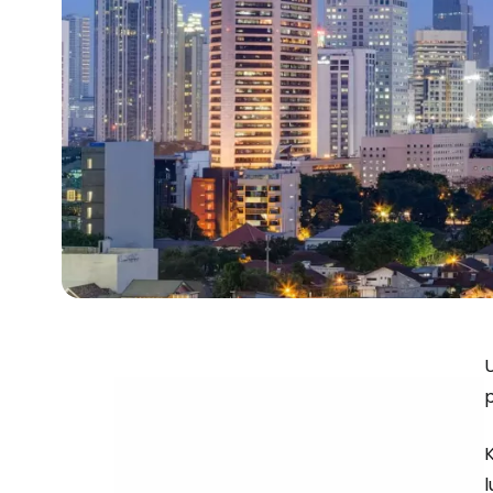
U
p
K