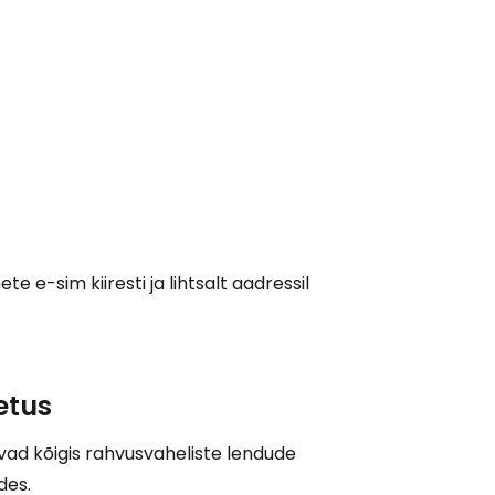
e e-sim kiiresti ja lihtsalt aadressil
etus
vad kõigis rahvusvaheliste lendude
des.