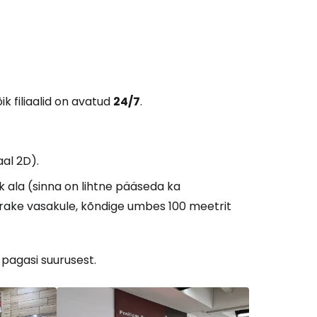
ik filiaalid on avatud
24/7
.
al 2D).
ik ala (sinna on lihtne pääseda ka
öörake vasakule, kõndige umbes 100 meetrit
 pagasi suurusest.