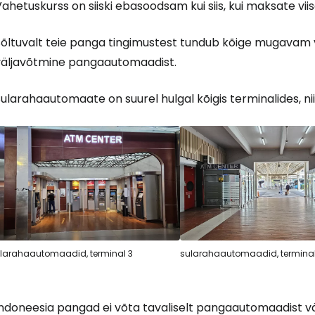
ahetuskurss on siiski ebasoodsam kui siis, kui maksate vii
Sõltuvalt teie panga tingimustest tundub kõige mugavam v
Logi sisse 
väljavõtmine pangaautomaadist.
ularahaautomaate on suurel hulgal kõigis terminalides, nii 
... ülemaailmne reisikogukond
J
larahaautomaadid, terminal 3
sularahaautomaadid, terminal
Jä
ndoneesia pangad ei võta tavaliselt pangaautomaadist väl