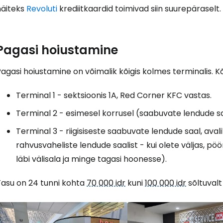
näiteks
Revoluti
krediitkaardid toimivad siin suurepäraselt.
Pagasi hoiustamine
agasi hoiustamine on võimalik kõigis kolmes terminalis. Kõ
Terminal 1 - sektsioonis 1A, Red Corner KFC vastas.
Terminal 2 - esimesel korrusel (saabuvate lendude sa
Terminal 3 - riigisiseste saabuvate lendude saal, aval
rahvusvaheliste lendude saalist - kui olete väljas, p
läbi välisala ja minge tagasi hoonesse).
Tasu on 24 tunni kohta
70 000 idr
kuni
100 000 idr
sõltuvalt