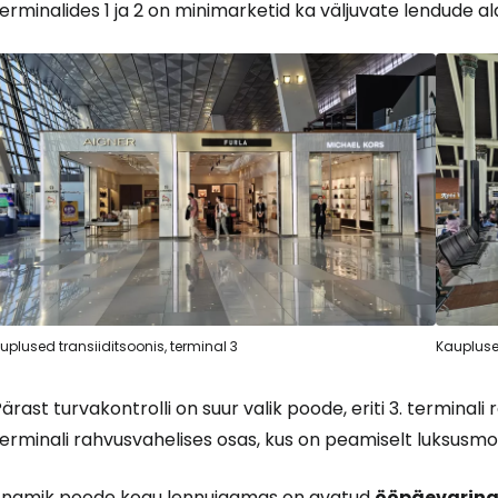
erminalides 1 ja 2 on minimarketid ka väljuvate lendude ala
uplused transiiditsoonis, terminal 3
Kauplused
ärast turvakontrolli on suur valik poode, eriti 3. terminali 
terminali rahvusvahelises osas, kus on peamiselt luksusm
Enamik poode kogu lennujaamas on avatud
ööpäevaring