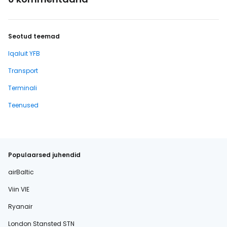
Seotud teemad
Iqaluit YFB
Transport
Terminali
Teenused
Populaarsed juhendid
airBaltic
Viin VIE
Ryanair
London Stansted STN