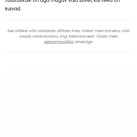
Jalutuskäik on aga mugav vaid suvel, kui teed on
kuivad.
See artikkel võib sisaldada affiliate linke, millest meie toimetus võib
saada vahendustasu lingi klikkimise eest. Vaata meie
reklaamipoliitika
lehekülge.