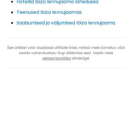
Hotellid Ibiza lennujaama läheduses
Teenused Ibiza lennujaamas
Saabumised ja väljumised Ibiza lennujaama
See artikkel võib sisaldada affiliate linke, millest meie toimetus võib
saada vahendustasu lingi klikkimise eest. Vaata meie
reklaamipoliitika
lehekülge.