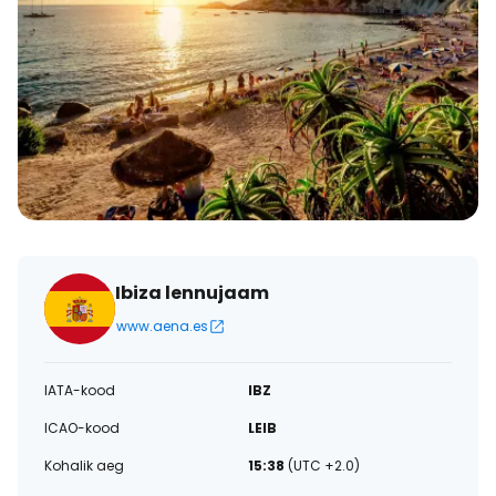
Ibiza lennujaam
www.aena.es
IATA-kood
IBZ
ICAO-kood
LEIB
Kohalik aeg
15:38
(UTC +2.0)