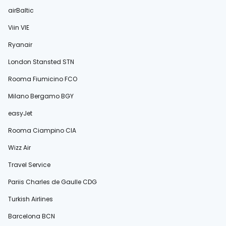
airBaltic
Viin VIE
Ryanair
London Stansted STN
Rooma Fiumicino FCO
Milano Bergamo BGY
easyJet
Rooma Ciampino CIA
Wizz Air
Travel Service
Pariis Charles de Gaulle CDG
Turkish Airlines
Barcelona BCN