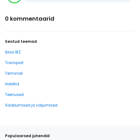
0 kommentaarid
Seotud teemad
Ibiza IBZ
Transport
Terminali
Hotellid
Teenused
Saabumised ja väljumised
Populaarsed juhendid