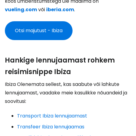
koos ümberistumistega üle maailma on
vueling.com
või
iberia.com
.
Otsi majutust - Ibiza
Hankige lennujaamast rohkem
reisimisnippe Ibiza
Ibiza Olenemata sellest, kas saabute või lahkute
lennujaamast, vaadake meie kasulikke nõuandeid ja
soovitusi:
Transport Ibiza lennujaamast
Transfeer Ibiza lennujaamas