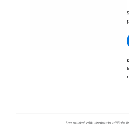
S
p
K
l
See artikkel võib sisaldada affiliate