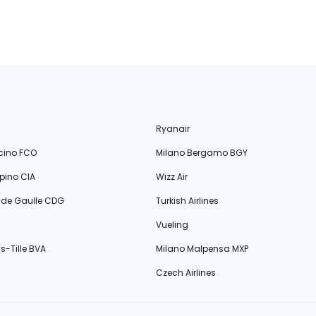
Ryanair
cino FCO
Milano Bergamo BGY
ino CIA
Wizz Air
s de Gaulle CDG
Turkish Airlines
Vueling
s-Tille BVA
Milano Malpensa MXP
Czech Airlines