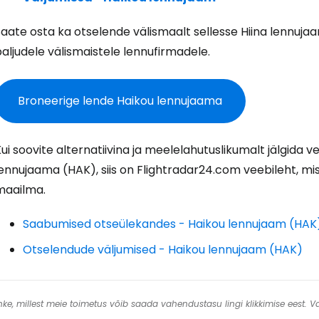
aate osta ka otselende välismaalt sellesse Hiina lennujaama
aljudele välismaistele lennufirmadele.
J
Broneerige lende Haikou lennujaama
Jä
ui soovite alternatiivina ja meelelahutuslikumalt jälgida 
ennujaama (HAK), siis on Flightradar24.com veebileht, mis j
maailma.
Saabumised otseülekandes - Haikou lennujaam (HAK
Otselendude väljumised - Haikou lennujaam (HAK)
 linke, millest meie toimetus võib saada vahendustasu lingi klikkimise eest.