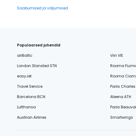
Saabumised ja väljumised
Populaarsed juhendid
airBaltic
Viin VIE
London Stansted STN
Rooma Fiumi
easyJet
Rooma Ciamp
Travel Service
Pariis Charle
Barcelona BCN
Ateena ATH
Lufthansa
Pariis Beauvai
Austrian Airlines
Smartwings