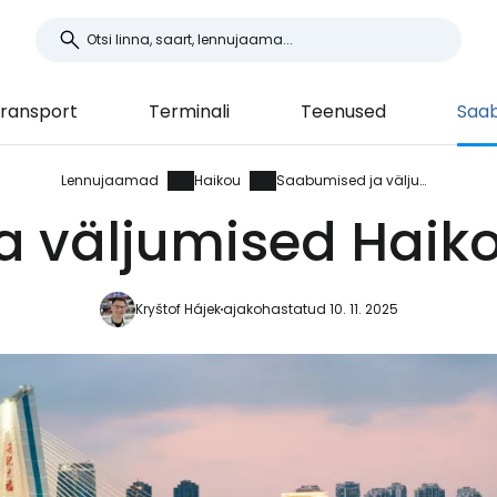
ransport
Terminali
Teenused
Saab
Lennujaamad
Haikou
Saabumised ja väljumised
a väljumised Haik
Kryštof Hájek
ajakohastatud 10. 11. 2025