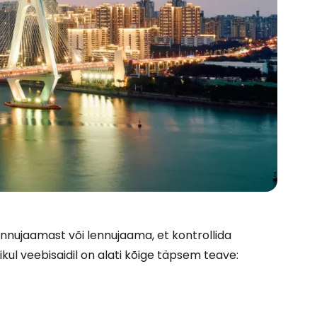
Cestee'sse
lennujaamast või lennujaama, et kontrollida
ul veebisaidil on alati kõige täpsem teave: