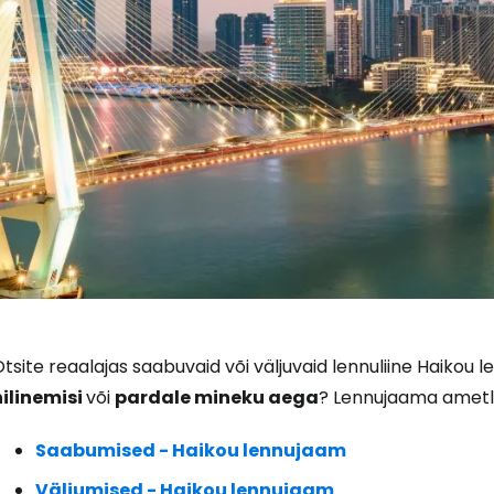
Logi sisse 
tsite reaalajas saabuvaid või väljuvaid lennuliine Haikou 
hilinemisi
või
pardale mineku aega
? Lennujaama ametlik
... ülemaailmne reisikogukond
Saabumised - Haikou lennujaam
Väljumised - Haikou lennujaam