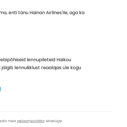
Jätka Google'iga
, eriti tänu Hainan Airlines'ile, aga ka
ätka Facebookiga
tkake e-kirjaga
veebipõhiseid lennupileteid Haikou
älgib lennuliiklust reaalajas üle kogu
)
 Vaata meie
reklaamipoliitika
lehekülge.