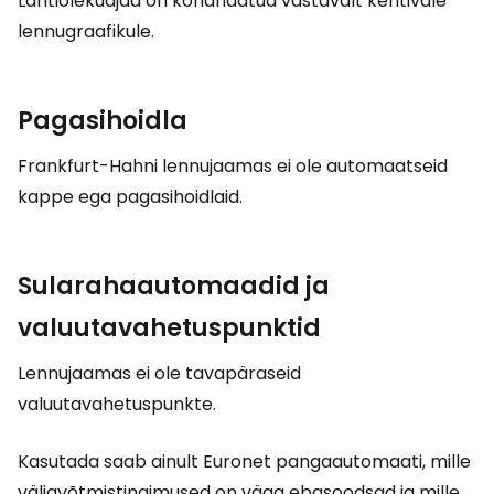
Lahtiolekuajad on kohandatud vastavalt kehtivale
lennugraafikule.
Pagasihoidla
Frankfurt-Hahni lennujaamas ei ole automaatseid
kappe ega pagasihoidlaid.
Sularahaautomaadid ja
valuutavahetuspunktid
Lennujaamas ei ole tavapäraseid
valuutavahetuspunkte.
Kasutada saab ainult Euronet pangaautomaati, mille
väljavõtmistingimused on väga ebasoodsad ja mille