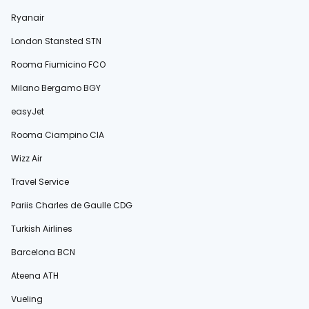
Ryanair
London Stansted STN
Rooma Fiumicino FCO
Milano Bergamo BGY
easyJet
Rooma Ciampino CIA
Wizz Air
Travel Service
Pariis Charles de Gaulle CDG
Turkish Airlines
Barcelona BCN
Ateena ATH
Vueling