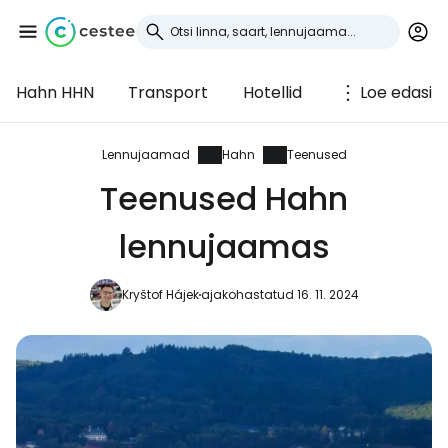
Hahn HHN
Transport
Hotellid
Loe edasi
Logi sisse
Cestee'sse
Lennujaamad
Hahn
Teenused
Teenused Hahn
... ülemaailmne reisikogukond
lennujaamas
Jätka Google'iga
Kryštof Hájek
ajakohastatud 16. 11. 2024
Jätka Facebookiga
Jätkake e-kirjaga