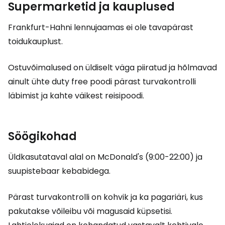
Supermarketid ja kauplused
Frankfurt-Hahni lennujaamas ei ole tavapärast
toidukauplust.
Ostuvõimalused on üldiselt väga piiratud ja hõlmavad
ainult ühte
duty free
poodi pärast turvakontrolli
läbimist ja kahte väikest reisipoodi.
Söögikohad
Üldkasutataval alal on McDonald's (9:00-22:00) ja
suupistebaar kebabidega.
Pärast turvakontrolli on kohvik ja ka pagariäri, kus
pakutakse võileibu või magusaid küpsetisi.