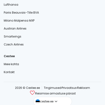
Lufthansa
Pariis Beauvais-Tille BVA
Milano Malpensa MXP
Austrian Airlines
Smartwings
Czech Airlines
Cestee
Meie kohta
Kontakt
2026 © Cestee.ee
Tingimused
Privaatsus
Reklaam
Reisimise armastuse pärast
cestee.com
cestee.ee