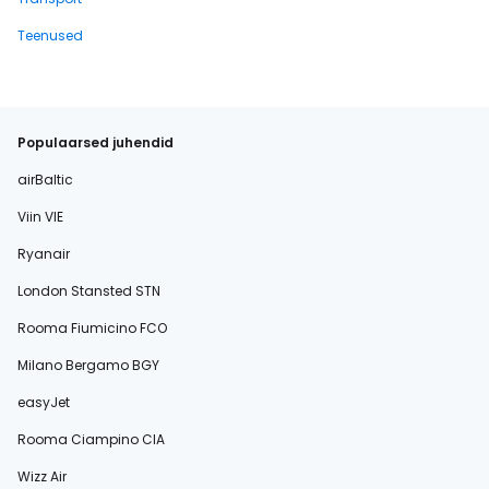
Teenused
Populaarsed juhendid
airBaltic
Viin VIE
Ryanair
London Stansted STN
Rooma Fiumicino FCO
Milano Bergamo BGY
easyJet
Rooma Ciampino CIA
Wizz Air