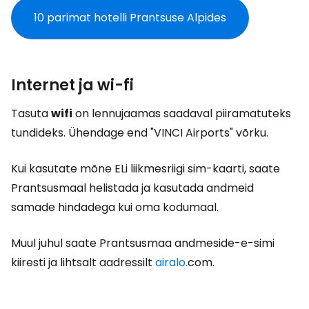
10 parimat hotelli Prantsuse Alpides
Internet ja wi-fi
Tasuta
wifi
on lennujaamas saadaval piiramatuteks
tundideks. Ühendage end "VINCI Airports" võrku.
Kui kasutate mõne ELi liikmesriigi sim-kaarti, saate
Prantsusmaal helistada ja kasutada andmeid
samade hindadega kui oma kodumaal.
Muul juhul saate Prantsusmaa andmeside-e-simi
kiiresti ja lihtsalt aadressilt
airalo.
com.