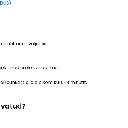
(DUS)
Jätka Google'iga
ätka Facebookiga
inutit enne väljumist.
tkake e-kirjaga
rjekorrad ei ole väga pikad.
lipunktist ei ole pikem kui 5-8 minutit.
avatud?