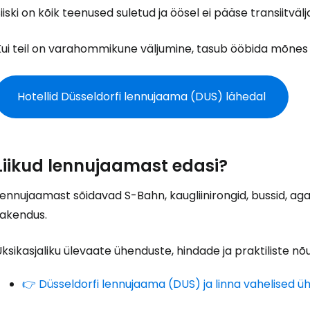
iiski on kõik teenused suletud ja öösel ei pääse transiitvälj
ui teil on varahommikune väljumine, tasub ööbida mõnes t
Hotellid Düsseldorfi lennujaama (DUS) lähedal
Liikud lennujaamast edasi?
ennujaamast sõidavad S-Bahn, kaugliinirongid, bussid, ag
rakendus.
ksikasjaliku ülevaate ühenduste, hindade ja praktiliste nõu
👉 Düsseldorfi lennujaama (DUS) ja linna vahelised 