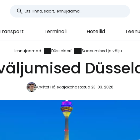
Transport
Terminali
Hotellid
Teenu
Lennujaamad
Düsseldorf
Saabumised ja väljumised
väljumised Düssel
Kryštof Hájek
ajakohastatud 23. 03. 2026