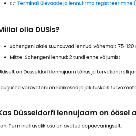
👉
Terminali ülevaade ja lennufirma registreerimine 
Millal olla DUSis?
J
Schengeni alale suunduvad lennud: vähemalt 75-120 m
Mitte-Schengeni lennud: 2 tundi enne väljumist
Jä
ldiselt on Düsseldorfi lennujaam tõhus ja turvakontrolli jä
augused väravateni on lühikesed ja jalutuskäik turvakontrol
Kas Düsseldorfi lennujaam on öösel 
ah. Terminali avalik osa on avatud ööpäevaringselt.