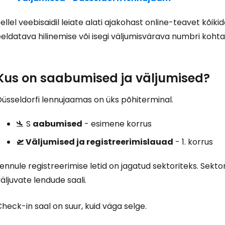
ellel veebisaidil leiate alati ajakohast online-teavet kõik
eldatava hilinemise või isegi väljumisvärava numbri kohta
Kus on saabumised ja väljumised?
Düsseldorfi lennujaamas on üks põhiterminal.
🛬 S
aabumised
- esimene korrus
🛫 Väljumised ja registreerimislauad
- 1. korrus
ennule registreerimise letid on jagatud sektoriteks. Sektor
Logi sisse 
äljuvate lendude saali.
heck-in saal on suur, kuid väga selge.
... ülemaailmne reisikogukond