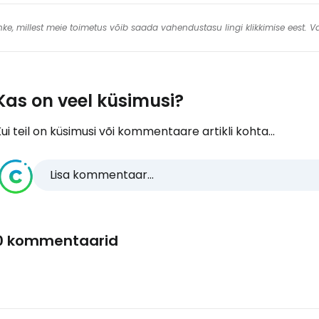
 linke, millest meie toimetus võib saada vahendustasu lingi klikkimise eest.
Kas on veel küsimusi?
ui teil on küsimusi või kommentaare artikli kohta...
Lisa kommentaar...
0 kommentaarid