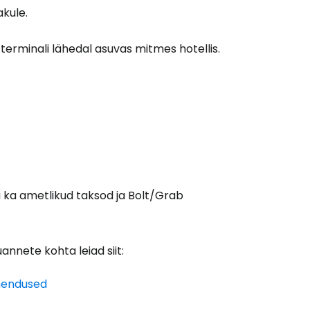
akule.
erminali lähedal asuvas mitmes hotellis.
a ka ametlikud taksod ja Bolt/Grab
annete kohta leiad siit:
ühendused