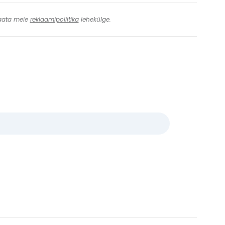
 Vaata meie
reklaamipoliitika
lehekülge.