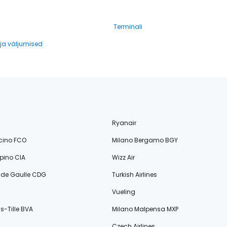
Terminali
a väljumised
Ryanair
cino FCO
Milano Bergamo BGY
ino CIA
Wizz Air
s de Gaulle CDG
Turkish Airlines
Vueling
s-Tille BVA
Milano Malpensa MXP
Czech Airlines