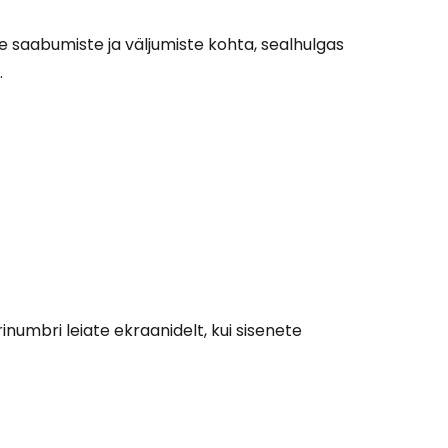
ide saabumiste ja väljumiste kohta, sealhulgas
.
inumbri leiate ekraanidelt, kui sisenete
Cestee'sse