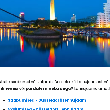
tsite saabumisi või väljumisi Düsseldorfi lennujaamast või
hilinemisi
või
pardale mineku aega
? Lennujaama ametlik
Saabumised - Düsseldorfi lennujaam
Väljumised - Düsseldorfi lennujaam