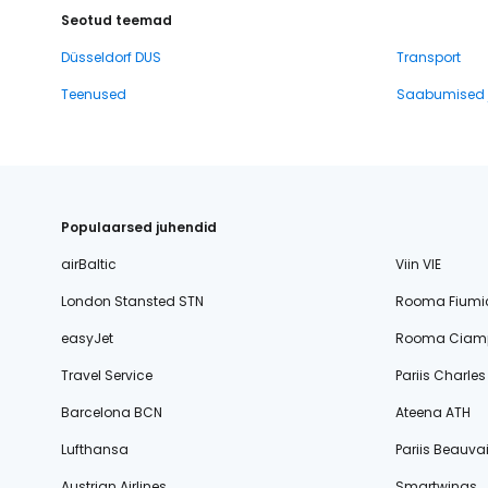
Seotud teemad
Düsseldorf DUS
Transport
Teenused
Saabumised j
Populaarsed juhendid
airBaltic
Viin VIE
London Stansted STN
Rooma Fiumi
easyJet
Rooma Ciamp
Travel Service
Pariis Charle
Barcelona BCN
Ateena ATH
Lufthansa
Pariis Beauvai
Austrian Airlines
Smartwings