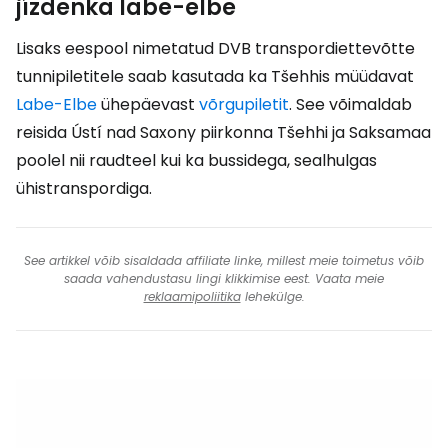
jízdenka labe-elbe
Lisaks eespool nimetatud DVB transpordiettevõtte
tunnipiletitele saab kasutada ka Tšehhis müüdavat
Labe-Elbe
ühepäevast
võrgupiletit
. See võimaldab
reisida Ústí nad Saxony piirkonna Tšehhi ja Saksamaa
poolel nii raudteel kui ka bussidega, sealhulgas
ühistranspordiga.
See artikkel võib sisaldada affiliate linke, millest meie toimetus võib
saada vahendustasu lingi klikkimise eest. Vaata meie
reklaamipoliitika
lehekülge.