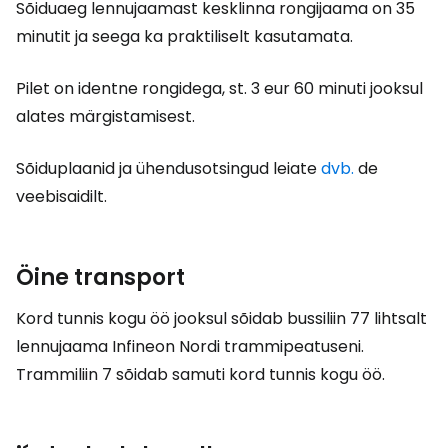
Sõiduaeg lennujaamast kesklinna rongijaama on 35
minutit ja seega ka praktiliselt kasutamata.
Pilet on identne rongidega, st.
3 eur
60 minuti jooksul
alates märgistamisest.
Sõiduplaanid ja ühendusotsingud leiate
dvb.
de
veebisaidilt.
Öine transport
Kord tunnis kogu öö jooksul sõidab bussiliin 77 lihtsalt
lennujaama Infineon Nordi trammipeatuseni.
Trammiliin 7 sõidab samuti kord tunnis kogu öö.