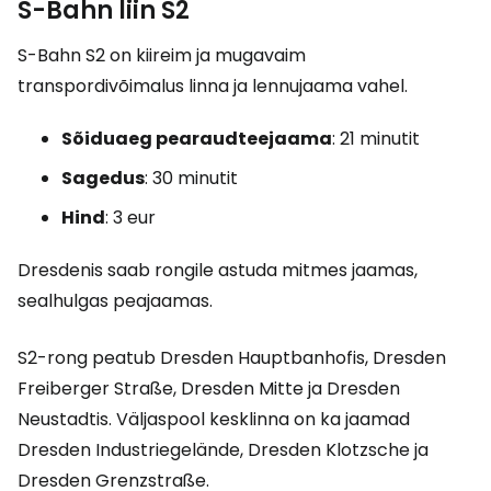
S-Bahn liin S2
S-Bahn S2 on kiireim ja mugavaim
transpordivõimalus linna ja lennujaama vahel.
Sõiduaeg pearaudteejaama
: 21 minutit
Sagedus
: 30 minutit
Hind
:
3 eur
Dresdenis saab rongile astuda mitmes jaamas,
sealhulgas peajaamas.
S2-rong peatub Dresden Hauptbanhofis, Dresden
Freiberger Straße, Dresden Mitte ja Dresden
Neustadtis. Väljaspool kesklinna on ka jaamad
Dresden Industriegelände, Dresden Klotzsche ja
Dresden Grenzstraße.