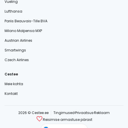
Vueling
Lufthansa
Pariis Beauvais-Tille BVA
Milano Malpensa MXP
Austrian Airlines
Smartwings
Czech Airlines
Cestee
Meie kohta
Kontakt
2026 © Cestee.ee
Tingimused
Privaatsus
Reklaam
Reisimise armastuse pärast
cestee.com