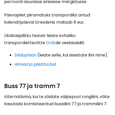
perroonil asuvasse sinisesse märgistusse.
Päevapilet piiramatuks transpordiks antud
kalendripäeval Dresdenis maksab
8 eur
.
Üksikasjalikku teavet leiate kohaliku
transpordiettevõtte
DVB.
de veebisaidilt:
Sõiduplaan
(leiate selle, kui sisestate liini nime).
Hinnad ja piletitüübid
Buss 77 ja tramm 7
Alternatiivina, kui te sõidate väljaspool rongiliini, võite
kasutada kombineeritud bussiliini 77 ja trammiliini 7.