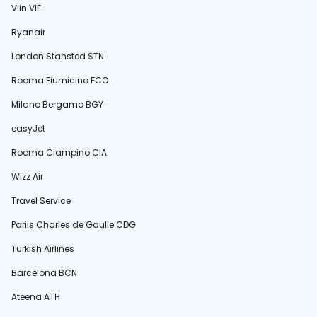
Viin VIE
Ryanair
London Stansted STN
Rooma Fiumicino FCO
Milano Bergamo BGY
easyJet
Rooma Ciampino CIA
Wizz Air
Travel Service
Pariis Charles de Gaulle CDG
Turkish Airlines
Barcelona BCN
Ateena ATH