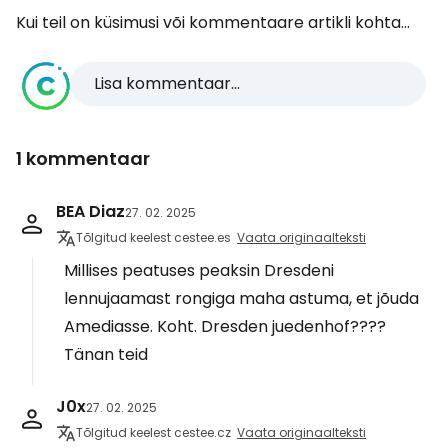
Kui teil on küsimusi või kommentaare artikli kohta...
Lisa kommentaar...
1 kommentaar
BEA Diaz
27. 02. 2025
Tõlgitud keelest cestee.es
Vaata originaalteksti
Millises peatuses peaksin Dresdeni
lennujaamast rongiga maha astuma, et jõuda
Amediasse. Koht. Dresden juedenhof????
Tänan teid
J0x
27. 02. 2025
Tõlgitud keelest cestee.cz
Vaata originaalteksti