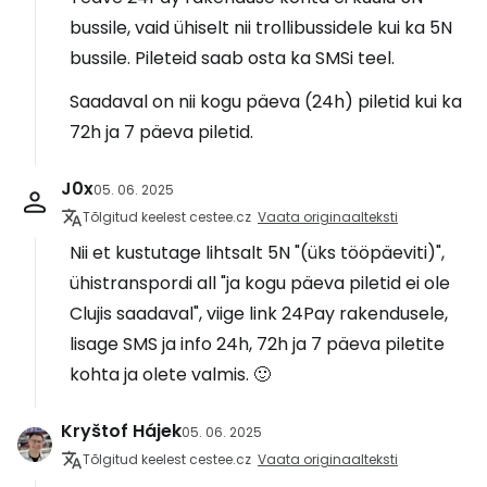
bussile, vaid ühiselt nii trollibussidele kui ka 5N
bussile. Pileteid saab osta ka SMSi teel.
Saadaval on nii kogu päeva (24h) piletid kui ka
72h ja 7 päeva piletid.
J0x
05. 06. 2025
Tõlgitud keelest cestee.cz
Vaata originaalteksti
Nii et kustutage lihtsalt 5N "(üks tööpäeviti)",
ühistranspordi all "ja kogu päeva piletid ei ole
Clujis saadaval", viige link 24Pay rakendusele,
lisage SMS ja info 24h, 72h ja 7 päeva piletite
kohta ja olete valmis. 🙂
Kryštof Hájek
05. 06. 2025
Tõlgitud keelest cestee.cz
Vaata originaalteksti