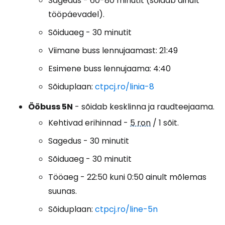
Sagedus - 60-80 minutit (sõidab ainult
tööpäevadel).
Sõiduaeg - 30 minutit
Viimane buss lennujaamast: 21:49
Esimene buss lennujaama: 4:40
Sõiduplaan:
ctpcj.ro/linia-8
Ööbuss 5N
- sõidab kesklinna ja raudteejaama.
Kehtivad erihinnad -
5 ron
/ 1 sõit.
Sagedus - 30 minutit
Sõiduaeg - 30 minutit
Tööaeg - 22:50 kuni 0:50 ainult mõlemas
suunas.
Sõiduplaan:
ctpcj.ro/line-5n