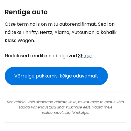
Rentige auto
Otse terminalis on mitu autorendifirmat. Seal on
näiteks Thrifty, Hertz, Alamo, Autounion ja kohalik
Klass Wagen.
Nädalased rendihinnad algavad
35 eur
.
Võrrelge pakkumisi kõige odavamalt
See artikkel võib sisaldada affiliate linke, millest meie toimetus võib
saada vahendustasu lingi klikkimise eest. Vaata meie
reklaamipoliitika
lehekülge.