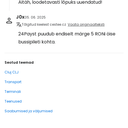
Aitäh, loodetavasti lõpuks uuendatud!
J0x
05. 06. 2025
Tõlgitud keelest cestee.cz
Vaata originaalteksti
24Payst puudub endiselt märge 5 RONi öise
bussipileti kohta.
Seotud teemad
Cluj CLJ
Transport
Terminali
Teenused
Saabumised ja väljumised