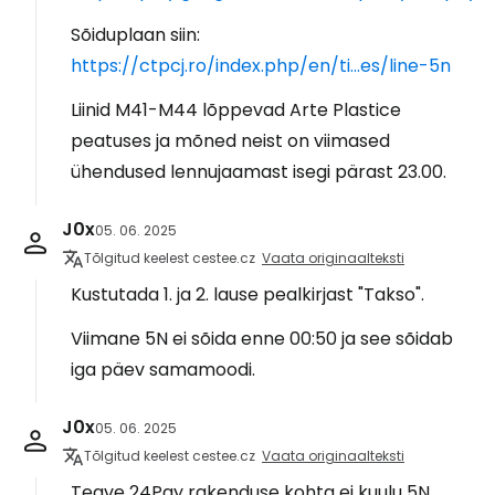
Sõiduplaan siin:
https://ctpcj.ro/index.php/en/ti...es/line-5n
Liinid M41-M44 lõppevad Arte Plastice
peatuses ja mõned neist on viimased
ühendused lennujaamast isegi pärast 23.00.
J0x
05. 06. 2025
Tõlgitud keelest cestee.cz
Vaata originaalteksti
Kustutada 1. ja 2. lause pealkirjast "Takso".
Viimane 5N ei sõida enne 00:50 ja see sõidab
iga päev samamoodi.
J0x
05. 06. 2025
Tõlgitud keelest cestee.cz
Vaata originaalteksti
Teave 24Pay rakenduse kohta ei kuulu 5N