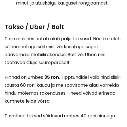
minuti jalutuskäigu kaugusel rongijaamast
Takso / Uber / Bolt
Terminali ees ootab alati palju taksosid. Nõudke alati
sõidumeetriga sõitmist või kasutage sageli
odavamaid mobiilirakendusi Bolt või Uber, mis
töötavad Clujis suurepäraselt.
Hinnad on umbes
35 ron
. Tipptundidel võib hind siiski
tõusta 60 roni kaudu ja me soovitame alati võrrelda
hindu mõlemas rakenduses - need võivad erineda
kümnete leide võrra.
Tavalised taksod sõidavad umbes 40 roni hinnaga.