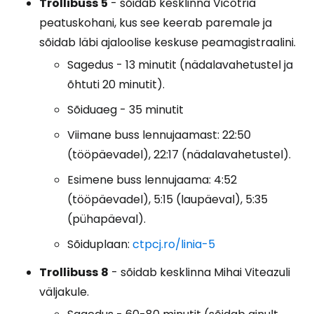
Trollibuss
5
- sõidab kesklinna Vicotria
peatuskohani, kus see keerab paremale ja
sõidab läbi ajaloolise keskuse peamagistraalini.
Sagedus - 13 minutit (nädalavahetustel ja
õhtuti 20 minutit).
Sõiduaeg - 35 minutit
Viimane buss lennujaamast: 22:50
(tööpäevadel), 22:17 (nädalavahetustel).
Esimene buss lennujaama: 4:52
(tööpäevadel), 5:15 (laupäeval), 5:35
(pühapäeval).
Sõiduplaan:
ctpcj.ro/linia-5
Trollibuss
8
- sõidab kesklinna Mihai Viteazuli
väljakule.