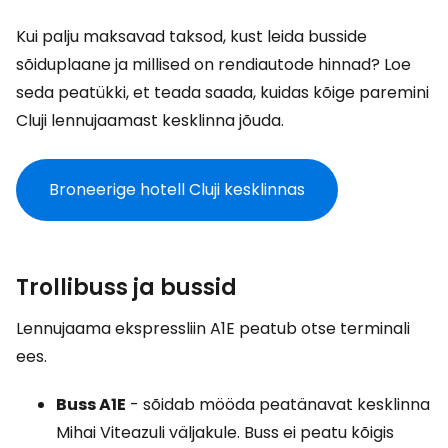
Kui palju maksavad taksod, kust leida busside
sõiduplaane ja millised on rendiautode hinnad? Loe
seda peatükki, et teada saada, kuidas kõige paremini
Cluji lennujaamast kesklinna jõuda.
Broneerige hotell Cluji kesklinnas
Trollibuss ja bussid
Lennujaama ekspressliin A1E peatub otse terminali
ees.
Buss A1E
- sõidab mööda peatänavat kesklinna
Mihai Viteazuli väljakule. Buss ei peatu kõigis