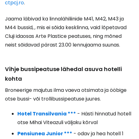
ctpcj.ro
.
Jaama läbivad ka linnalähiliinide M41, M42, M43 ja
M44 bussid,
, mis ei sõida kesklinna, vaid lõpetavad
Cluji idaosas Arte Plastice peatuses, ning mõned
neist sõidavad pärast 23.00 lennujaama suunas.
Vihje bussipeatuse lähedal asuva hotelli
kohta
Broneerige majutus ilma vaeva otsimata ja ööbige
otse bussi- või trollibussipeatuse juures.
Hotel Transilvania ***
- Hästi hinnatud hotell
otse Mihai Viteazuli väljaku kõrval
Pensiunea Junior ***
- odav ja hea hotell 1