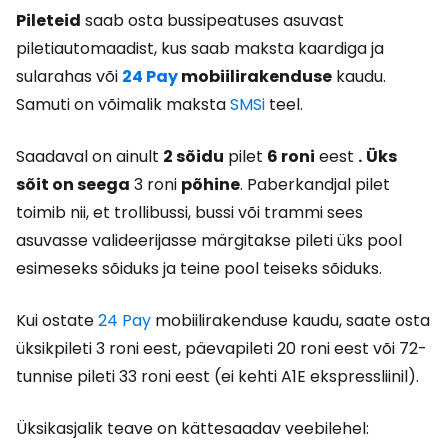
Pileteid
saab osta bussipeatuses asuvast
piletiautomaadist, kus saab maksta kaardiga ja
sularahas või
24 Pay
mobiilirakenduse
kaudu.
Samuti on võimalik maksta
SMSi
teel.
Saadaval on ainult
2 sõidu
pilet
6 roni
eest
.
Üks
sõit on seega
3 roni
põhine
. Paberkandjal pilet
toimib nii, et trollibussi, bussi või trammi sees
asuvasse valideerijasse märgitakse pileti üks pool
esimeseks sõiduks ja teine pool teiseks sõiduks.
Kui ostate
24 Pay
mobiilirakenduse kaudu, saate osta
üksikpileti 3 roni eest, päevapileti 20 roni eest või 72-
tunnise pileti 33 roni eest (ei kehti A1E ekspressliinil).
Üksikasjalik teave on kättesaadav veebilehel: