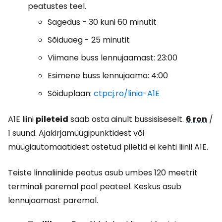
peatustes teel.
Sagedus - 30 kuni 60 minutit
Sõiduaeg - 25 minutit
Viimane buss lennujaamast: 23:00
Esimene buss lennujaama: 4:00
Sõiduplaan:
ctpcj.ro/linia-A1E
A1E liini
pileteid
saab osta ainult bussisiseselt.
6 ron
/
1 suund. Ajakirjamüügipunktidest või
müügiautomaatidest ostetud piletid ei kehti liinil A1E.
Teiste linnaliinide peatus asub umbes 120 meetrit
terminali paremal pool peateel. Keskus asub
lennujaamast paremal.