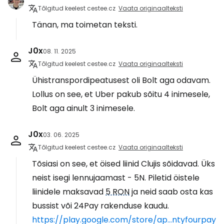
Tõlgitud keelest cestee.cz
Vaata originaalteksti
Tänan, ma toimetan teksti.
J0x
08. 11. 2025
Tõlgitud keelest cestee.cz
Vaata originaalteksti
Ühistranspordipeatusest oli Bolt aga odavam.
Lollus on see, et Uber pakub sõitu 4 inimesele,
Bolt aga ainult 3 inimesele.
J0x
03. 06. 2025
Tõlgitud keelest cestee.cz
Vaata originaalteksti
Tõsiasi on see, et öised liinid Clujis sõidavad. Üks
neist isegi lennujaamast - 5N. Piletid öistele
liinidele maksavad
5 RON
ja neid saab osta kas
bussist või 24Pay rakenduse kaudu.
https://play.google.com/store/ap...ntyfourpay