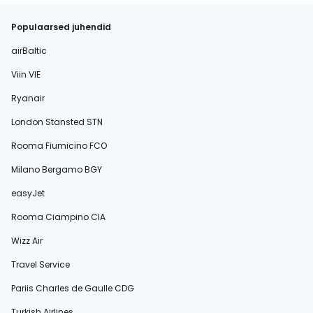
Populaarsed juhendid
airBaltic
Viin VIE
Ryanair
London Stansted STN
Rooma Fiumicino FCO
Milano Bergamo BGY
easyJet
Rooma Ciampino CIA
Wizz Air
Travel Service
Pariis Charles de Gaulle CDG
Turkish Airlines