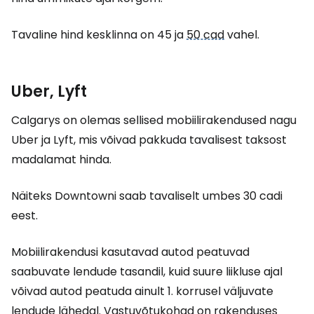
Tavaline hind kesklinna on 45 ja
50 cad
vahel.
Uber, Lyft
Calgarys on olemas sellised mobiilirakendused nagu
Uber ja Lyft, mis võivad pakkuda tavalisest taksost
madalamat hinda.
Näiteks Downtowni saab tavaliselt umbes 30 cadi
eest.
Mobiilirakendusi kasutavad autod peatuvad
saabuvate lendude tasandil, kuid suure liikluse ajal
võivad autod peatuda ainult 1. korrusel väljuvate
lendude lähedal. Vastuvõtukohad on rakenduses