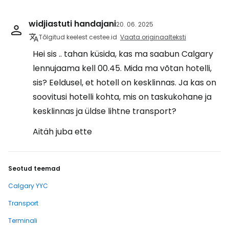
widjiastuti handajani
20. 06. 2025
Tõlgitud keelest cestee.id
Vaata originaalteksti
Hei sis .. tahan küsida, kas ma saabun Calgary
lennujaama kell 00.45. Mida ma võtan hotelli,
sis? Eeldusel, et hotell on kesklinnas. Ja kas on
soovitusi hotelli kohta, mis on taskukohane ja
kesklinnas ja üldse lihtne transport?
Aitäh juba ette
Seotud teemad
Calgary YYC
Transport
Terminali