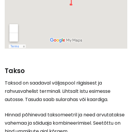
Takso
Taksod on saadaval väljaspool riigisisest ja
rahvusvahelist terminali. Lihtsalt istu esimesse
autosse. Tasuda saab sularahas või kaardiga.
Hinnad põhinevad taksomeetril ja need arvutatakse
vahemaa ja sõiduaja kombineerimisel. Seetõttu on
hind ummikute ajal kõrgem.