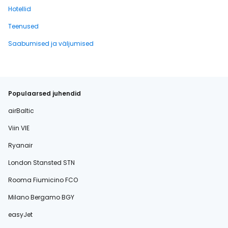
Hotellid
Teenused
Saabumised ja väljumised
Populaarsed juhendid
airBaltic
Viin VIE
Ryanair
London Stansted STN
Rooma Fiumicino FCO
Milano Bergamo BGY
easyJet