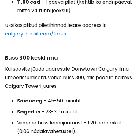
11,60 cad
- 1 päeva pilet (kehtib kalendripäeval,
mitte 24 tunni jooksul)
Üksikasjalikud piletihinnad leiate aadressilt
calgarytransit.com/fares
.
Buss 300 kesklinna
Kui soovite jõuda aadressile
Donwtown Calgary
ilma
ümberistumiseta, võtke buss 300, mis peatub näiteks
Calgary Toweri juures.
Sõiduaeg
- 45-50 minutit.
Sagedus
- 23-30 minutit
Viimane buss lennujaamast - 1:20 hommikul
(0:06 nädalavahetustel).