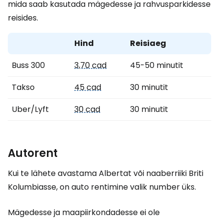
mida saab kasutada mägedesse ja rahvusparkidesse
reisides.
Hind
Reisiaeg
Buss 300
3,70 cad
45-50 minutit
Takso
45 cad
30 minutit
Uber/Lyft
30 cad
30 minutit
Autorent
Kui te lähete avastama Albertat või naaberriiki Briti
Kolumbiasse, on auto rentimine valik number üks.
Mägedesse ja maapiirkondadesse ei ole