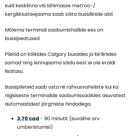
kuid kesklinna või lähimasse metroo-/
kergliiklusteejaama saab sõita bussiliinide abil.
Mõlema terminali saabumishallide ees on
bussipeatused.
Piletid on kõikides Calgary bussides ja kiirliinides
samad ning lennujaama sõidu eest ei ole eraldi
lisatasu.
Bussipileteid saab osta nii rahvusvaheliste kui ka
riigisiseste terminalide saabumissaalides asuvatest
automaatidest järgmiste hindadega.
3,70 cad
- 90 minutit (suvaline arv
ümberistumisi)