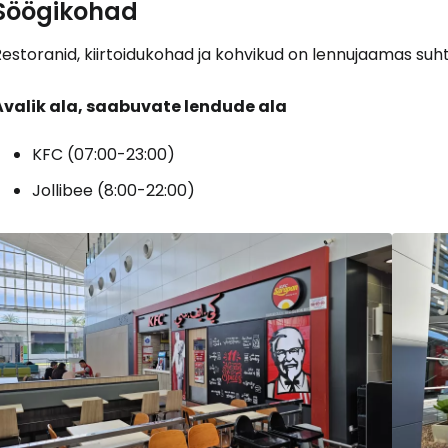
Söögikohad
estoranid, kiirtoidukohad ja kohvikud on lennujaamas suhtel
Logi sisse 
Avalik ala, saabuvate lendude ala
... ülemaailmne reisikogukond
KFC (07:00-23:00)
Jollibee (8:00-22:00)
J
Jä