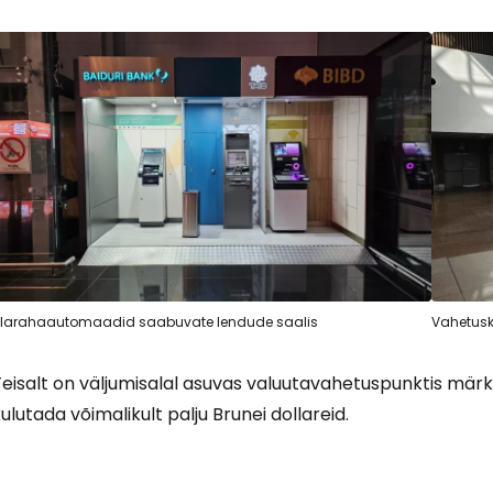
larahaautomaadid saabuvate lendude saalis
Vahetusk
eisalt on väljumisalal asuvas valuutavahetuspunktis märk
ulutada võimalikult palju Brunei dollareid.