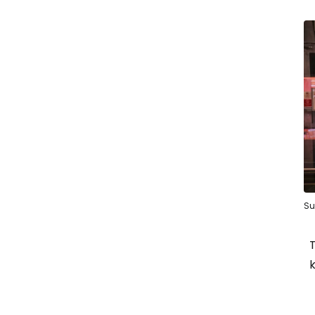
Su
T
k