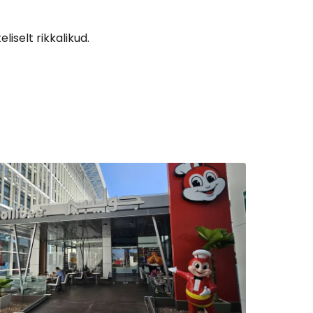
iselt rikkalikud.
Cestee'sse
Jätka Google'iga
ätka Facebookiga
tkake e-kirjaga