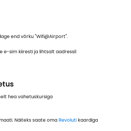
age end võrku "Wifi@Airport".
-sim kiiresti ja lihtsalt aadressil
etus
selt hea vahetuskursiga
omaati. Näiteks saate oma
Revoluti
kaardiga