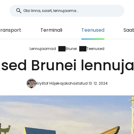
ransport
Terminali
Teenused
Saab
Lennujaamad
Brunei
Teenused
sed Brunei lennu
Kryštof Hájek
ajakohastatud 13. 12. 2024