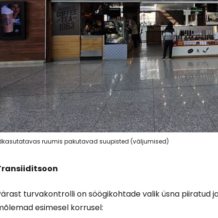
dkasutatavas ruumis pakutavad suupisted (väljumised)
Transiiditsoon
ärast turvakontrolli on söögikohtade valik üsna piiratud ja
mõlemad esimesel korrusel: