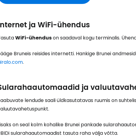
Internet ja WiFi-ühendus
Tasuta
WiFi-ühendus
on saadaval kogu terminalis. Ühend
ääge Bruneis reisides internetti. Hankige Brunei andmeside e
airalo.com
.
Sularahaautomaadid ja valuutavah
Saabuvate lendude saali üldkasutatavas ruumis on suhteli
valuutavahetuspunkt.
Lisaks on seal kolm kohalike Brunei pankade sularahaaut
BIDi sularahaautomaadist tasuta raha välja võtta.