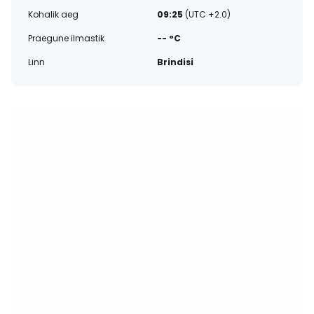
Kohalik aeg
09:25
(UTC +2.0)
Praegune ilmastik
-- °C
Linn
Brindisi