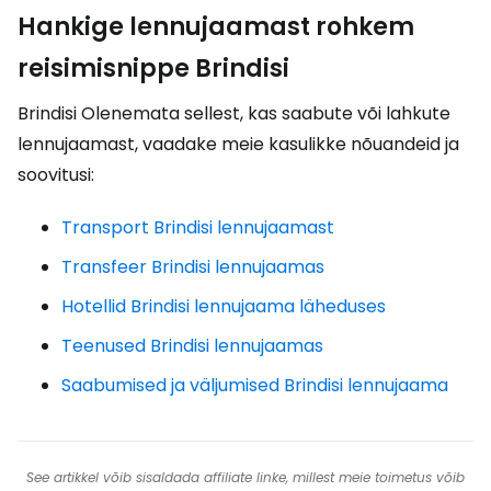
Hankige lennujaamast rohkem
reisimisnippe Brindisi
Brindisi Olenemata sellest, kas saabute või lahkute
lennujaamast, vaadake meie kasulikke nõuandeid ja
soovitusi:
Transport Brindisi lennujaamast
Transfeer Brindisi lennujaamas
Hotellid Brindisi lennujaama läheduses
Teenused Brindisi lennujaamas
Saabumised ja väljumised Brindisi lennujaama
See artikkel võib sisaldada affiliate linke, millest meie toimetus võib