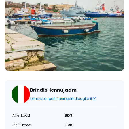
Brindisi lennujaam
brindisi.airports.aeroportidipuglia.it
IATA-kood
BDS
ICAO-kood
LIBR