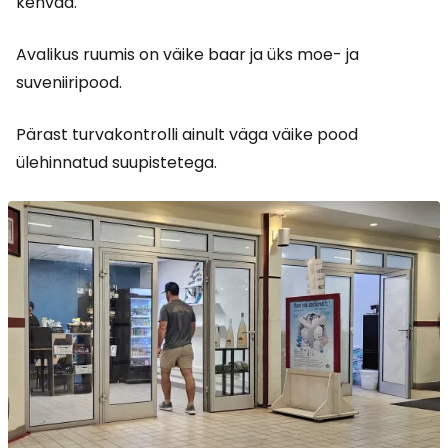
kehvad.
Avalikus ruumis on väike baar ja üks moe- ja
suveniiripood.
Pärast turvakontrolli ainult väga väike pood
ülehinnatud suupistetega.