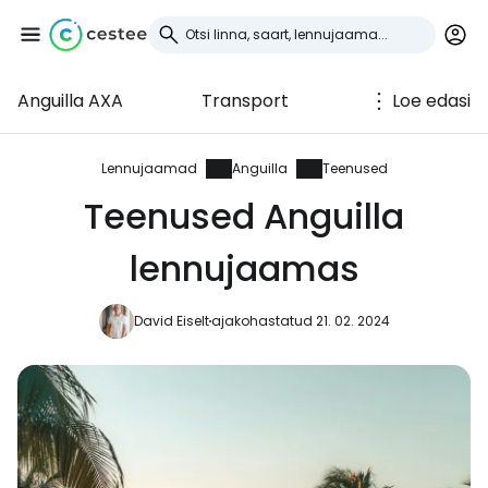
Anguilla AXA
Transport
Loe edasi
Logi sisse
Cestee'sse
Lennujaamad
Anguilla
Teenused
Teenused Anguilla
... ülemaailmne reisikogukond
lennujaamas
Jätka Google'iga
David Eiselt
ajakohastatud 21. 02. 2024
Jätka Facebookiga
Jätkake e-kirjaga