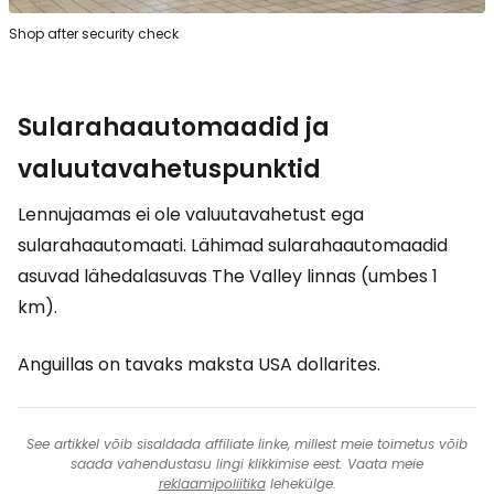
Shop after security check
Sularahaautomaadid ja
valuutavahetuspunktid
Lennujaamas ei ole valuutavahetust ega
sularahaautomaati. Lähimad sularahaautomaadid
asuvad lähedalasuvas The Valley linnas (umbes 1
km).
Anguillas on tavaks maksta USA dollarites.
See artikkel võib sisaldada affiliate linke, millest meie toimetus võib
saada vahendustasu lingi klikkimise eest. Vaata meie
reklaamipoliitika
lehekülge.