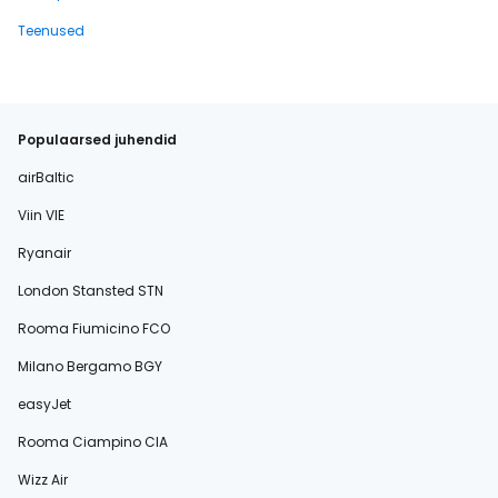
Teenused
Populaarsed juhendid
airBaltic
Viin VIE
Ryanair
London Stansted STN
Rooma Fiumicino FCO
Milano Bergamo BGY
easyJet
Rooma Ciampino CIA
Wizz Air