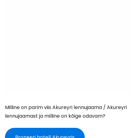
Milline on parim viis Akureyri lennujaama / Akureyri
lennujaamast ja milline on kõige odavam?
Broneeri hotell Akureyris