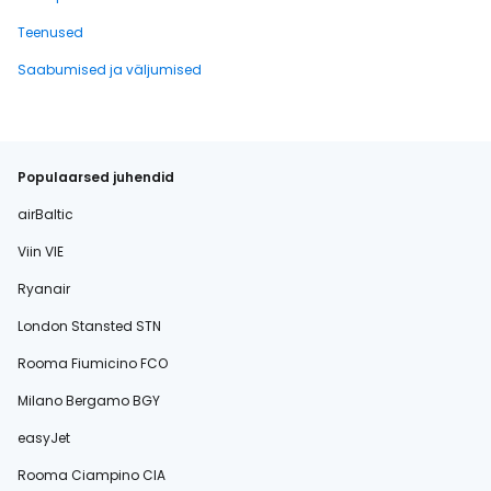
Teenused
Saabumised ja väljumised
Populaarsed juhendid
airBaltic
Viin VIE
Ryanair
London Stansted STN
Rooma Fiumicino FCO
Milano Bergamo BGY
easyJet
Rooma Ciampino CIA