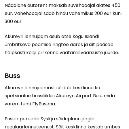
Nädalane autorent maksab suvehooajal alates 450
eur. Vahehooajal saab hindu vahemikus 200 eur kuni
300 eur.
Akureyri lennujaam asub otse kogu Islandi
ümbritseva peamise ringtee ääres ja siit pääseb
hõlpsasti kõigi piirkonna vaatamisväärsuste juurde.
Buss
Akureyri lennujaamast sõidab kesklinna ka
spetsiaalne bussiliiklus
Akureyri Airport Bus,
, mida
varem tunti FlyBusena.
Bussi opereerib Sysli ja sõiduplaan järgib
regulaarlennuteenust. Sõit kesklinna kestab umbes