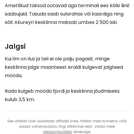
Ametlikud taksod ootavad aga terminali ees kõiki liinil
saabujaid. Tasuda saab sularahas või kaardiga ning
sõit Akureyri kesklinna maksab umbes 2 500 iski.
Jalgsi
Kui ilm on ilus ja teil ei ole palju pagasit, minge
kesklinna jalgsi maanteest eraldi kulgevat jalgteed
mööda.
Rada kulgeb mööda fjordi ja kesklinna jõudmiseks
kulub 3,5 km.
See artikkel võib sisaldada affiliate linke, millest meie toimetus võib
saada vahendustasu lingi klikkimise eest. Vaata meie
reklaamipoliitika
lehekülge.