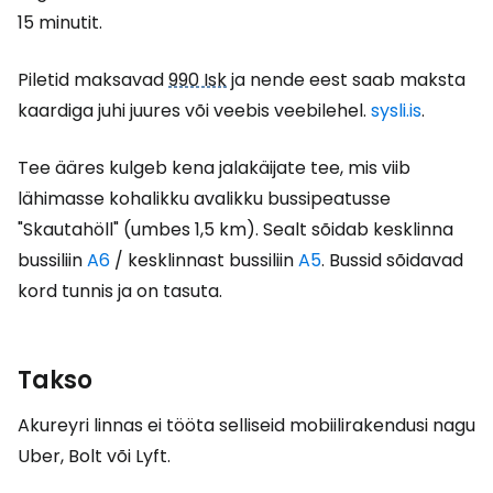
15 minutit.
Piletid maksavad
990 Isk
ja nende eest saab maksta
kaardiga juhi juures või veebis veebilehel.
sysli.is
.
Tee ääres kulgeb kena jalakäijate tee, mis viib
lähimasse kohalikku avalikku bussipeatusse
"Skautahöll" (umbes 1,5 km). Sealt sõidab kesklinna
bussiliin
A6
/ kesklinnast bussiliin
A5
. Bussid sõidavad
kord tunnis ja on tasuta.
Takso
Akureyri linnas ei tööta selliseid mobiilirakendusi nagu
Uber, Bolt või Lyft.