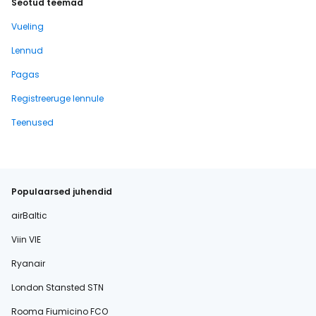
Seotud teemad
Vueling
Lennud
Pagas
Registreeruge lennule
Teenused
Populaarsed juhendid
airBaltic
Viin VIE
Ryanair
London Stansted STN
Rooma Fiumicino FCO