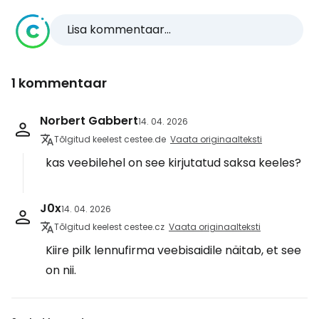
Lisa kommentaar...
1 kommentaar
Norbert Gabbert
14. 04. 2026
Tõlgitud keelest cestee.de
Vaata originaalteksti
kas veebilehel on see kirjutatud saksa keeles?
J0x
14. 04. 2026
Tõlgitud keelest cestee.cz
Vaata originaalteksti
Kiire pilk lennufirma veebisaidile näitab, et see
on nii.