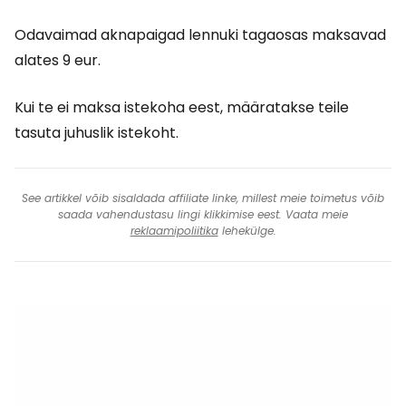
Odavaimad aknapaigad lennuki tagaosas maksavad
alates 9 eur.
Kui te ei maksa istekoha eest, määratakse teile
tasuta juhuslik istekoht.
See artikkel võib sisaldada affiliate linke, millest meie toimetus võib
saada vahendustasu lingi klikkimise eest. Vaata meie
reklaamipoliitika
lehekülge.