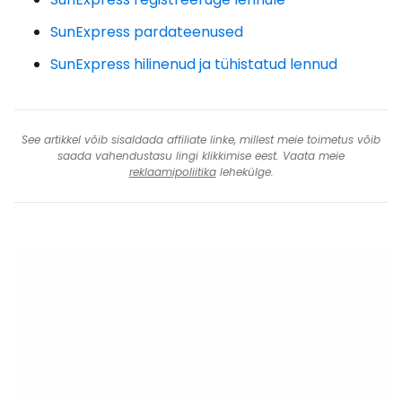
SunExpress pardateenused
SunExpress hilinenud ja tühistatud lennud
See artikkel võib sisaldada affiliate linke, millest meie toimetus võib
saada vahendustasu lingi klikkimise eest. Vaata meie
reklaamipoliitika
lehekülge.