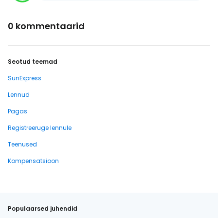
0 kommentaarid
Seotud teemad
SunExpress
Lennud
Pagas
Registreeruge lennule
Teenused
Kompensatsioon
Populaarsed juhendid