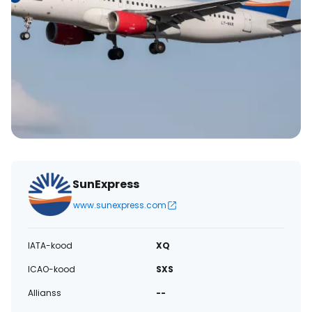
SunExpress
www.sunexpress.com
IATA-kood
XQ
ICAO-kood
SXS
Allianss
--