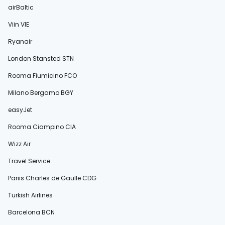
airBaltic
Viin VIE
Ryanair
London Stansted STN
Rooma Fiumicino FCO
Milano Bergamo BGY
easyJet
Rooma Ciampino CIA
Wizz Air
Travel Service
Pariis Charles de Gaulle CDG
Turkish Airlines
Barcelona BCN