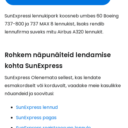
SunExpressi lennukipark koosneb umbes 60 Boeing
737-800 ja 737 MAX 8 lennukist, lisaks rendib
lennufirma suveks mitu Airbus A320 lennukit.
Rohkem näpunäiteid lendamise
kohta SunExpress
SunExpress Olenemata sellest, kas lendate
esmakordselt või korduvalt, vaadake meie kasulikke
nõuandeid ja soovitusi:
SunExpress lennud
SunExpress pagas
SunExpress registreeruge lennule