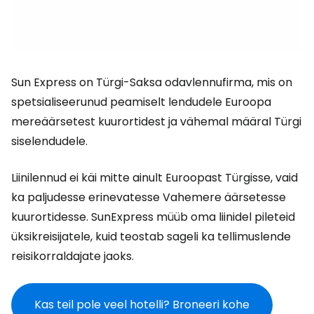
Sun Express on Türgi-Saksa odavlennufirma, mis on
spetsialiseerunud peamiselt lendudele Euroopa
mereäärsetest kuurortidest ja vähemal määral Türgi
siselendudele.
Liinilennud ei käi mitte ainult Euroopast Türgisse, vaid
ka paljudesse erinevatesse Vahemere äärsetesse
kuurortidesse. SunExpress müüb oma liinidel pileteid
üksikreisijatele, kuid teostab sageli ka tellimuslende
reisikorraldajate jaoks.
Kas teil pole veel hotelli? Broneeri kohe