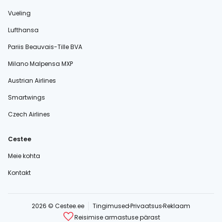
Vueling
Lufthansa
Pariis Beauvais-Tille BVA
Milano Malpensa MXP
Austrian Airlines
Smartwings
Czech Airlines
Cestee
Meie kohta
Kontakt
2026 © Cestee.ee
Tingimused
Privaatsus
Reklaam
Reisimise armastuse pärast