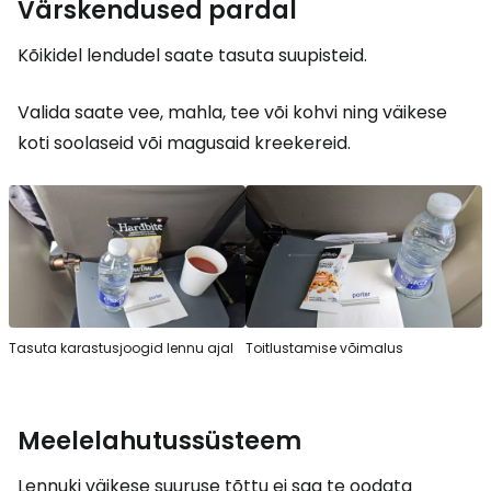
Värskendused pardal
Kõikidel lendudel saate tasuta suupisteid.
Valida saate vee, mahla, tee või kohvi ning väikese
koti soolaseid või magusaid kreekereid.
Tasuta karastusjoogid lennu ajal
Toitlustamise võimalus
Meelelahutussüsteem
Lennuki väikese suuruse tõttu ei saa te oodata