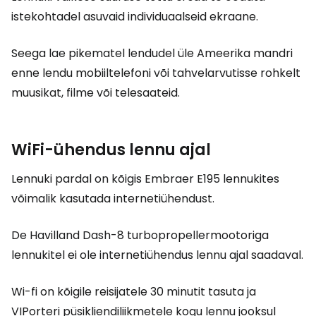
istekohtadel asuvaid individuaalseid ekraane.
Seega lae pikematel lendudel üle Ameerika mandri
enne lendu mobiiltelefoni või tahvelarvutisse rohkelt
muusikat, filme või telesaateid.
WiFi-ühendus lennu ajal
Lennuki pardal on kõigis Embraer E195 lennukites
võimalik kasutada internetiühendust.
De Havilland Dash-8 turbopropellermootoriga
lennukitel ei ole internetiühendus lennu ajal saadaval.
Wi-fi on kõigile reisijatele 30 minutit tasuta ja
VIPorteri püsikliendiliikmetele kogu lennu jooksul