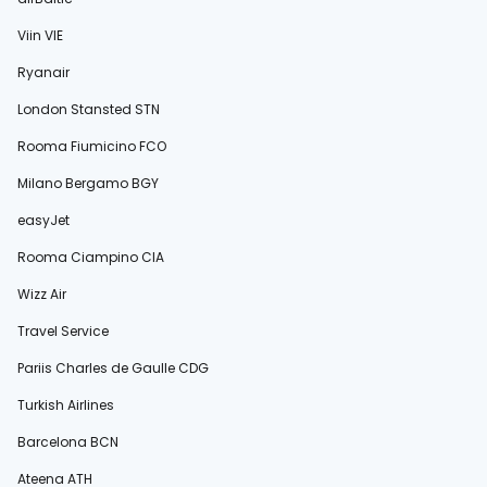
Viin VIE
Ryanair
London Stansted STN
Rooma Fiumicino FCO
Milano Bergamo BGY
easyJet
Rooma Ciampino CIA
Wizz Air
Travel Service
Pariis Charles de Gaulle CDG
Turkish Airlines
Barcelona BCN
Ateena ATH