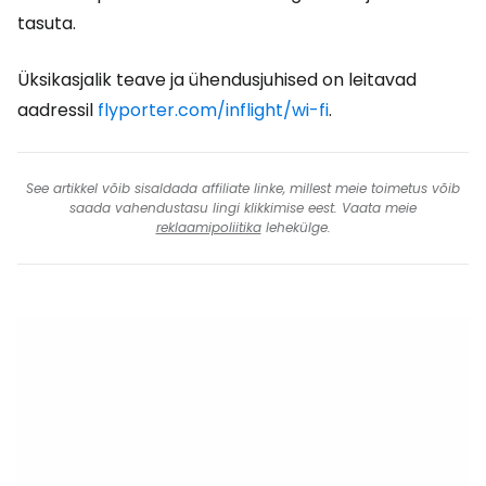
tasuta.
Üksikasjalik teave ja ühendusjuhised on leitavad
aadressil
flyporter.com/inflight/wi-fi
.
See artikkel võib sisaldada affiliate linke, millest meie toimetus võib
saada vahendustasu lingi klikkimise eest. Vaata meie
reklaamipoliitika
lehekülge.