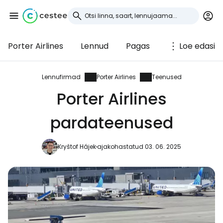
Porter Airlines
Lennud
Pagas
Loe edasi
Logi sisse
Cestee'sse
Lennufirmad
Porter Airlines
Teenused
Porter Airlines
... ülemaailmne reisikogukond
pardateenused
Jätka Google'iga
Kryštof Hájek
ajakohastatud 03. 06. 2025
Jätka Facebookiga
Jätkake e-kirjaga