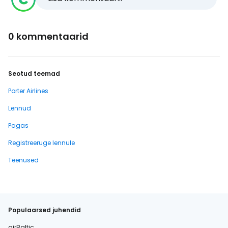
0 kommentaarid
Seotud teemad
Porter Airlines
Lennud
Pagas
Registreeruge lennule
Teenused
Populaarsed juhendid
airBaltic