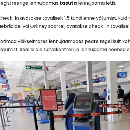
Registreerige lennujaamas
tasuta
lennujaama letis.
heck-in avatakse tavaliselt 1,5 tundi enne väljumist, kuid 
ebriididel või Orkney saartel, avatakse check-in tavalisel
Šotimaa väikseimates lennujaamades peate tegelikult koha
äljumist. Seal ei ole turvakontrolli ja lennujaama hooned
Logi sisse 
... ülemaailmne reisikogukond