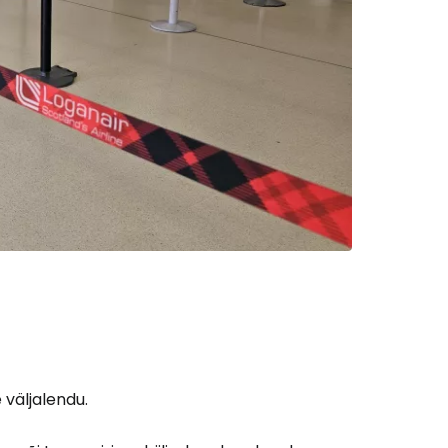
ätka Facebookiga
tkake e-kirjaga
väljalendu.