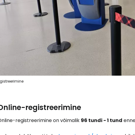
J
Jä
gistreerimine
Online-registreerimine
Online-registreerimine on võimalik
96 tundi - 1 tund
enne 