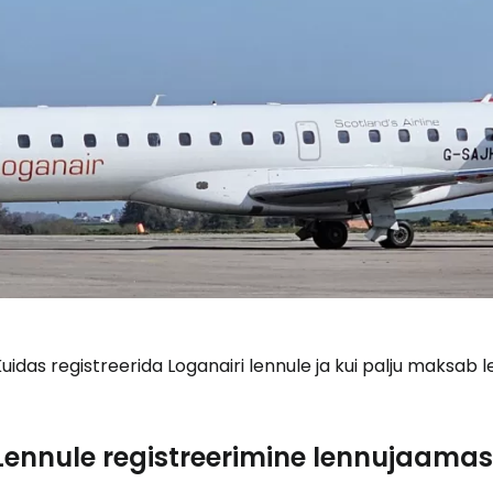
uidas registreerida Loganairi lennule ja kui palju maksab
Lennule registreerimine lennujaamas