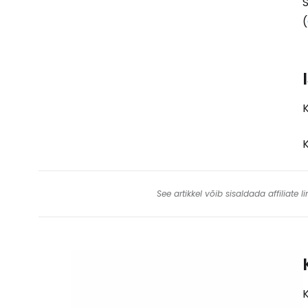
(
K
See artikkel võib sisaldada affiliate
K