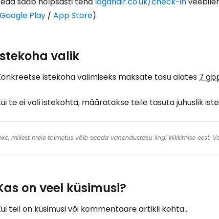
Seda saab hõlpsasti teha
loganair.co.uk/check-in
veebileh
Google Play
/
App Store
).
Istekoha valik
Konkreetse istekoha valimiseks maksate tasu alates
7 gb
ui te ei vali istekohta, määratakse teile tasuta juhuslik ist
 linke, millest meie toimetus võib saada vahendustasu lingi klikkimise eest.
Kas on veel küsimusi?
ui teil on küsimusi või kommentaare artikli kohta...