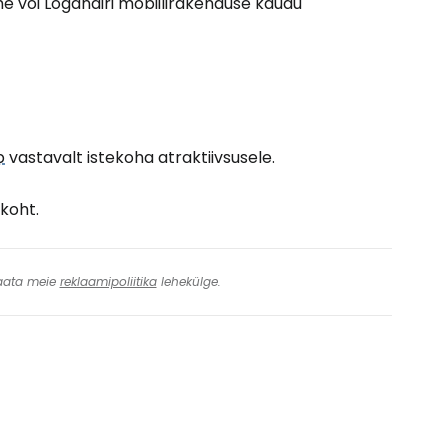
e või Loganairi mobiilirakenduse kaudu
p
vastavalt istekoha atraktiivsusele.
ekoht.
 Vaata meie
reklaamipoliitika
lehekülge.