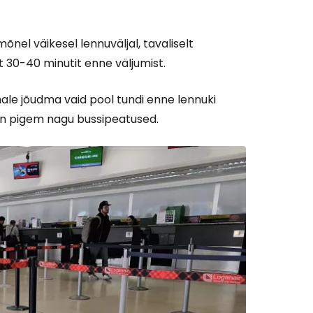
mõnel väikesel lennuväljal, tavaliselt
t 30-40 minutit enne väljumist.
le jõudma vaid pool tundi enne lennuki
 on pigem nagu bussipeatused.
Cestee'sse
Jätka Google'iga