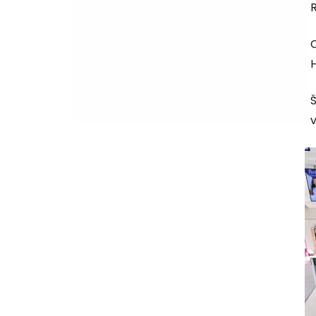
C
H
v