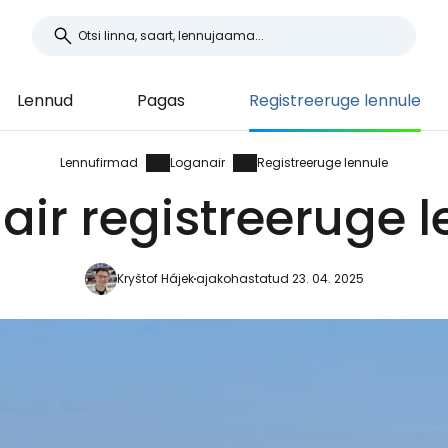
Lennud
Pagas
Registreeruge lennule
Lennufirmad
Loganair
Registreeruge lennule
air registreeruge l
Kryštof Hájek
ajakohastatud 23. 04. 2025