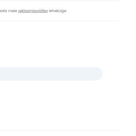
 Vaata meie
reklaamipoliitika
lehekülge.