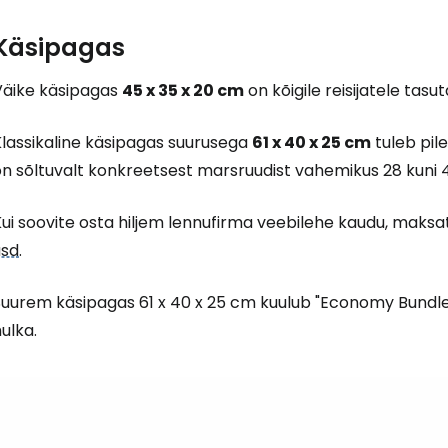
Käsipagas
Väike käsipagas
45 x 35 x 20 cm
on kõigile reisijatele tasut
Klassikaline käsipagas suurusega
61 x 40 x 25 cm
tuleb pile
n sõltuvalt konkreetsest marsruudist vahemikus 28 kuni 4
Kui soovite osta hiljem lennufirma veebilehe kaudu, maks
usd
.
Suurem käsipagas 61 x 40 x 25 cm kuulub "Economy Bundle"
ulka.
Logi sisse 
... ülemaailmne reisikogukond