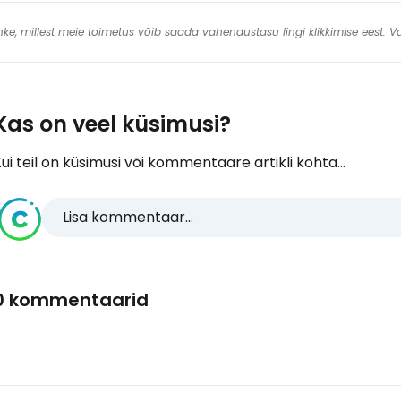
 linke, millest meie toimetus võib saada vahendustasu lingi klikkimise eest.
Kas on veel küsimusi?
ui teil on küsimusi või kommentaare artikli kohta...
Lisa kommentaar...
0 kommentaarid