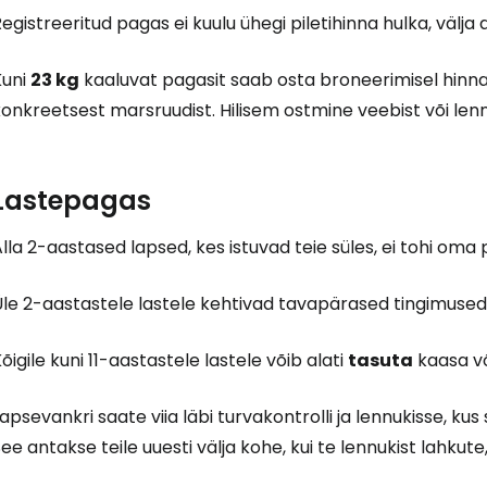
egistreeritud pagas ei kuulu ühegi piletihinna hulka, välja
Kuni
23 kg
kaaluvat pagasit saab osta broneerimisel hinnaga
onkreetsest marsruudist. Hilisem ostmine veebist või lenn
Lastepagas
lla 2-aastased lapsed, kes istuvad teie süles, ei tohi oma
le 2-aastastele lastele kehtivad tavapärased tingimused 
õigile kuni 11-aastastele lastele võib alati
tasuta
kaasa v
apsevankri saate viia läbi turvakontrolli ja lennukisse, ku
ee antakse teile uuesti välja kohe, kui te lennukist lahkut