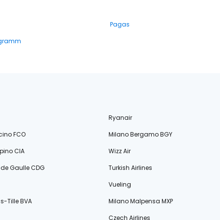
Pagas
ogramm
Ryanair
cino FCO
Milano Bergamo BGY
ino CIA
Wizz Air
s de Gaulle CDG
Turkish Airlines
Vueling
s-Tille BVA
Milano Malpensa MXP
Czech Airlines