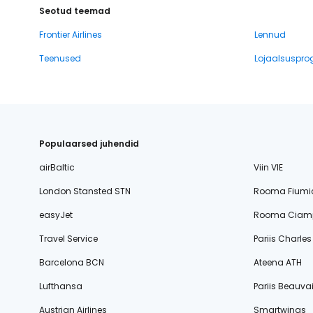
Seotud teemad
Frontier Airlines
Lennud
Teenused
Lojaalsuspr
Populaarsed juhendid
airBaltic
Viin VIE
London Stansted STN
Rooma Fiumi
easyJet
Rooma Ciamp
Travel Service
Pariis Charle
Barcelona BCN
Ateena ATH
Lufthansa
Pariis Beauvai
Austrian Airlines
Smartwings