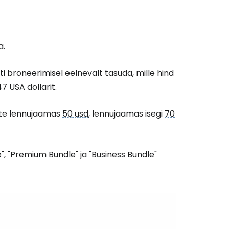
a.
ti broneerimisel eelnevalt tasuda, mille hind
7 USA dollarit.
ate lennujaamas
50 usd
, lennujaamas isegi
70
, "Premium Bundle" ja "Business Bundle"
Cestee'sse