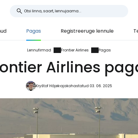
nud
Pagas
Registreeruge lennule
T
Lennufirmad
Frontier Airlines
Pagas
ontier Airlines pa
Kryštof Hájek
ajakohastatud 03. 06. 2025