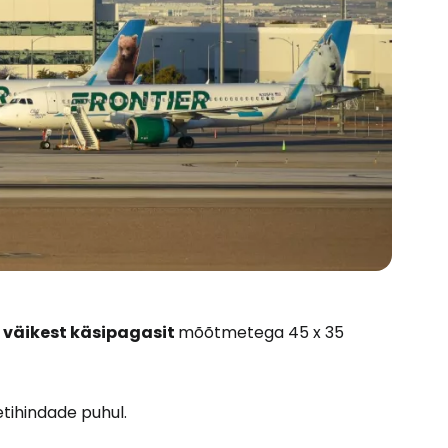
t
väikest käsipagasit
mõõtmetega 45 x 35
etihindade puhul.