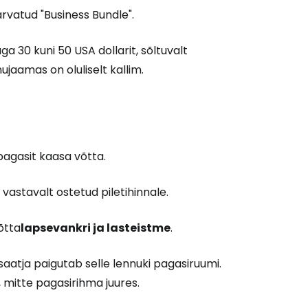
 arvatud "Business Bundle".
 30 kuni 50 USA dollarit, sõltuvalt
ujaamas on oluliselt kallim.
 pagasit kaasa võtta.
vastavalt ostetud piletihinnale.
õtta
lapsevankri ja lasteistme
.
s saatja paigutab selle lennuki pagasiruumi.
e, mitte pagasirihma juures.