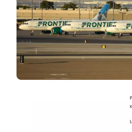
P
x
L