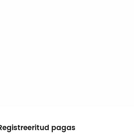
J
Jä
Registreeritud pagas