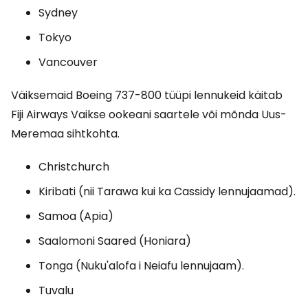
Sydney
Tokyo
Vancouver
Väiksemaid Boeing 737-800 tüüpi lennukeid käitab
Fiji Airways Vaikse ookeani saartele või mõnda Uus-
Meremaa sihtkohta.
Christchurch
Kiribati (nii Tarawa kui ka Cassidy lennujaamad).
Samoa (Apia)
Saalomoni Saared (Honiara)
Tonga (Nuku'alofa i Neiafu lennujaam).
Tuvalu