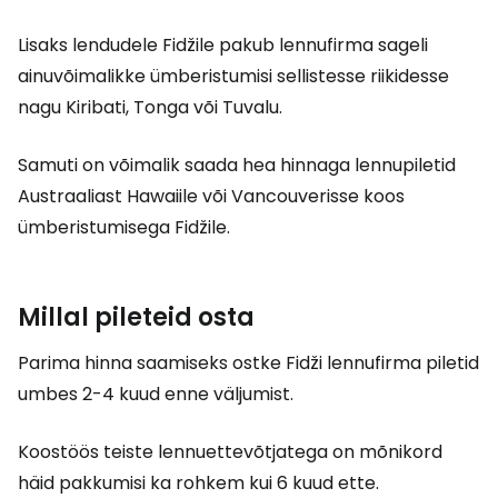
Lisaks lendudele Fidžile pakub lennufirma sageli
ainuvõimalikke ümberistumisi sellistesse riikidesse
nagu Kiribati, Tonga või Tuvalu.
Samuti on võimalik saada hea hinnaga lennupiletid
Austraaliast Hawaiile või Vancouverisse koos
ümberistumisega Fidžile.
Millal pileteid osta
Parima hinna saamiseks ostke Fidži lennufirma piletid
umbes 2-4 kuud enne väljumist.
Koostöös teiste lennuettevõtjatega on mõnikord
häid pakkumisi ka rohkem kui 6 kuud ette.