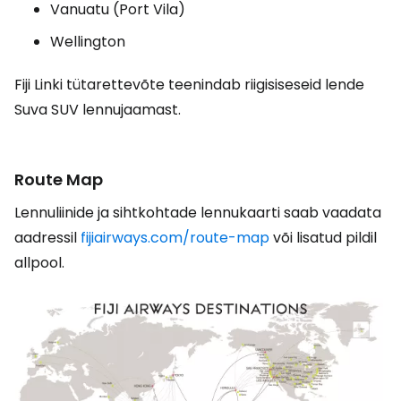
Vanuatu (Port Vila)
Wellington
Fiji Linki tütarettevõte teenindab riigisiseseid lende
Suva SUV lennujaamast.
Route Map
Lennuliinide ja sihtkohtade lennukaarti saab vaadata
aadressil
fijiairways.com/route-map
või lisatud pildil
allpool.