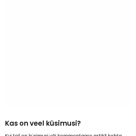
Kas on veel küsimusi?
Kui teil on küsimusi või kommentaare artikli kohta...