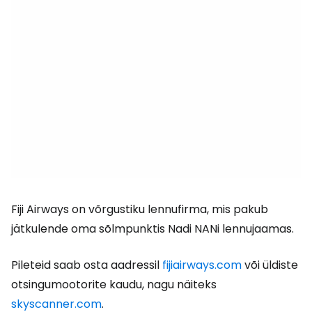
Fiji Airways on võrgustiku lennufirma, mis pakub
jätkulende oma sõlmpunktis Nadi NANi lennujaamas.
Pileteid saab osta aadressil
fijiairways.com
või üldiste
otsingumootorite kaudu, nagu näiteks
skyscanner.com
.