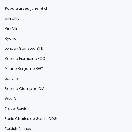
Populaarsed juhendid
airBaltic
Viin VIE
Ryanair
London Stansted STN
Rooma Fiumicino FCO
Milano Bergamo BGY
easyJet
Rooma Ciampino CIA
Wizz Air
Travel Service
Pariis Charles de Gaulle CDG
Turkish Airlines