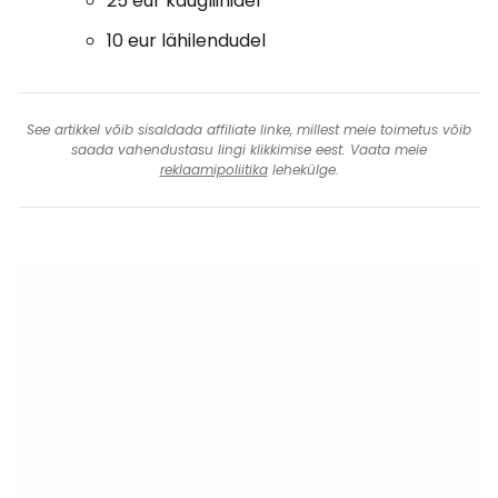
25 eur kaugliinidel
10 eur lähilendudel
See artikkel võib sisaldada affiliate linke, millest meie toimetus võib
saada vahendustasu lingi klikkimise eest. Vaata meie
reklaamipoliitika
lehekülge.