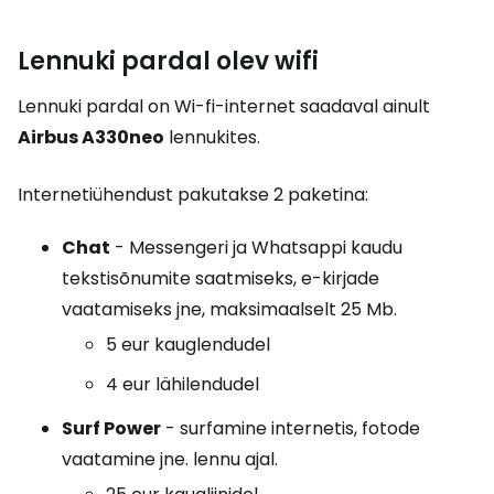
Lennuki pardal olev wifi
Lennuki pardal on Wi-fi-internet saadaval ainult
Airbus A330neo
lennukites.
Internetiühendust pakutakse 2 paketina:
Chat
- Messengeri ja Whatsappi kaudu
tekstisõnumite saatmiseks, e-kirjade
vaatamiseks jne, maksimaalselt 25 Mb.
5 eur kauglendudel
4 eur lähilendudel
Surf Power
- surfamine internetis, fotode
vaatamine jne. lennu ajal.