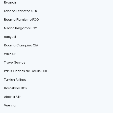
Ryanair
London Stansted STN
Rooma Fiumicino FCO
Milano Bergamo BGY
easyJet
Rooma Ciampino CIA
Wizz Air
Travel Service
Pariis Charles de Gaulle CDG
Turkish Airlines
Barcelona BCN
Ateena ATH
Vueling