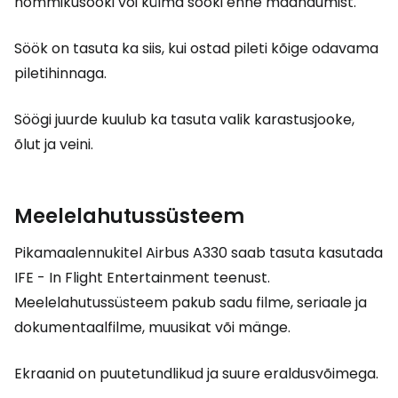
hommikusööki või külma sööki enne maandumist.
Söök on tasuta ka siis, kui ostad pileti kõige odavama
piletihinnaga.
Söögi juurde kuulub ka tasuta valik karastusjooke,
õlut ja veini.
Meelelahutussüsteem
Pikamaalennukitel Airbus A330 saab tasuta kasutada
IFE - In Flight Entertainment teenust.
Meelelahutussüsteem pakub sadu filme, seriaale ja
dokumentaalfilme, muusikat või mänge.
Ekraanid on puutetundlikud ja suure eraldusvõimega.