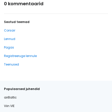
0 kommentaarid
Seotud teemad
Corsair
Lennud
Pagas
Registreeruge lennule
Teenused
Populaarsed juhendid
airBaltic
Viin VIE