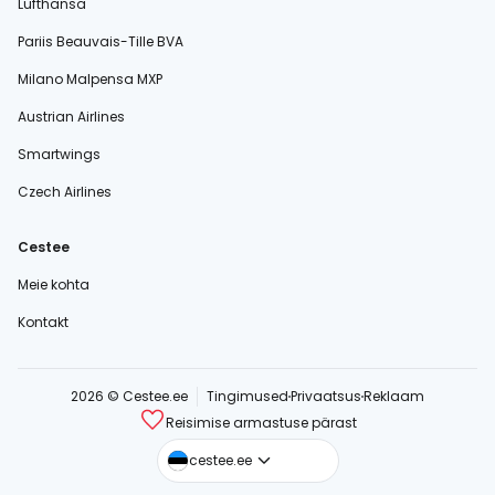
Lufthansa
Pariis Beauvais-Tille BVA
Milano Malpensa MXP
Austrian Airlines
Smartwings
Czech Airlines
Cestee
Meie kohta
Kontakt
2026 © Cestee.ee
Tingimused
Privaatsus
Reklaam
Reisimise armastuse pärast
cestee.com
cestee.ee
cestee.sk