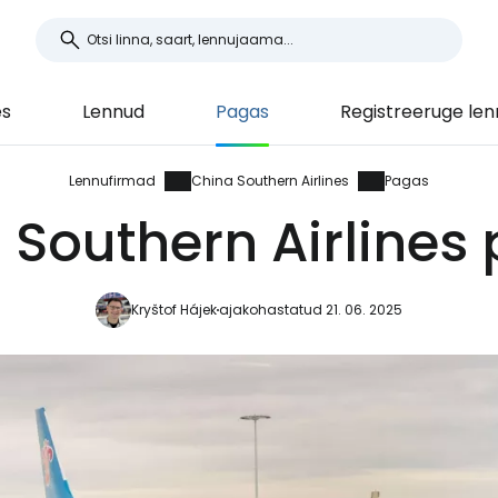
es
Lennud
Pagas
Registreeruge len
Lennufirmad
China Southern Airlines
Pagas
 Southern Airlines
Kryštof Hájek
ajakohastatud 21. 06. 2025