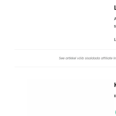
A
s
L
See artikkel võib sisaldada affiliate
K