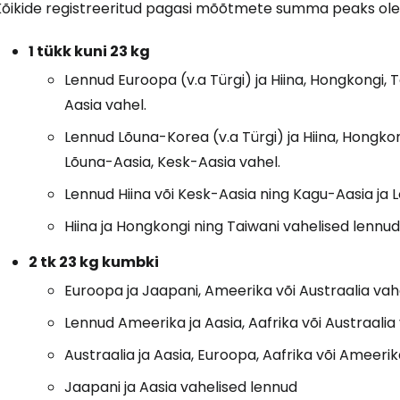
Kõikide registreeritud pagasi mõõtmete summa peaks ol
1 tükk kuni 23 kg
Lennud Euroopa (v.a Türgi) ja Hiina, Hongkongi,
Aasia vahel.
Lennud Lõuna-Korea (v.a Türgi) ja Hiina, Hongko
Lõuna-Aasia, Kesk-Aasia vahel.
Lennud Hiina või Kesk-Aasia ning Kagu-Aasia ja 
Hiina ja Hongkongi ning Taiwani vahelised lennud
2 tk 23 kg kumbki
Euroopa ja Jaapani, Ameerika või Austraalia vah
Lennud Ameerika ja Aasia, Aafrika või Austraalia
Austraalia ja Aasia, Euroopa, Aafrika või Ameeri
Jaapani ja Aasia vahelised lennud