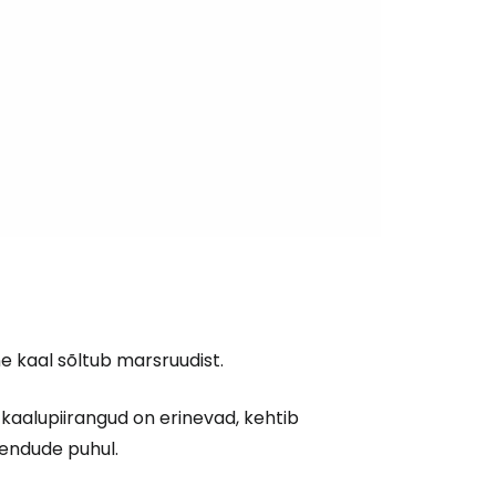
Cestee'sse
Jätka Google'iga
ätka Facebookiga
tkake e-kirjaga
e kaal sõltub marsruudist.
e kaalupiirangud on erinevad, kehtib
lendude puhul.