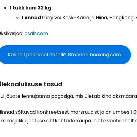
1 tükk kuni 32 kg
Lennud
Türgi või Kesk-Aasia ja Hiina, Hongkongi 
ksikasjad:
csair.com
Kas teil pole veel hotelli? Broneeri booking.com
Ülekaalulisuse tasud
ui jõuate lennujaama pagasiga, mis ületab kindlaksmääratu
Hinnad sõltuvad konkreetsest marsruudist ja on umbes
1 
ksikasjaliku jaotuse sihtkohtade kaupa leiate veebilehelt