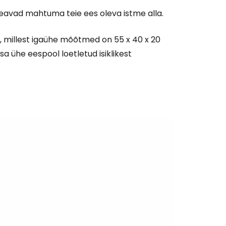
peavad mahtuma teie ees oleva istme alla.
ti, millest igaühe mõõtmed on 55 x 40 x 20
sa ühe eespool loetletud isiklikest