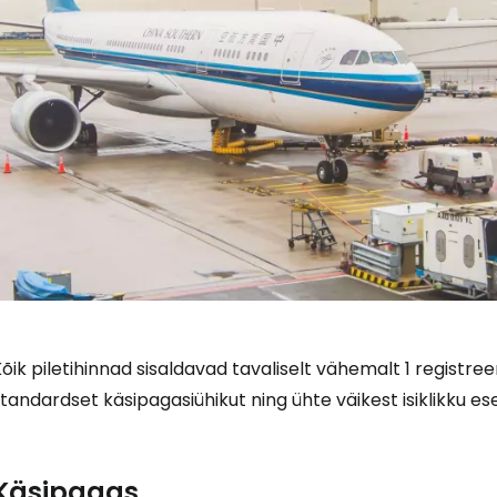
õik piletihinnad sisaldavad tavaliselt vähemalt 1 registreer
tandardset käsipagasiühikut ning ühte väikest isiklikku ese
Käsipagas