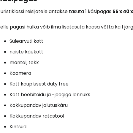
uristiklassi reisijatele antakse tasuta 1 käsipagas
55 x 40 
elle pagasi hulka võib ilma lisatasuta kaasa võtta ka 1 jär
Sülearvuti kott
naiste käekott
mantel, tekk
Kaamera
Kott kauplusest
duty free
Kott beebitoidu ja -joogiga lennuks
Kokkupandav jalutuskäru
Kokkupandav ratastool
Kintsud