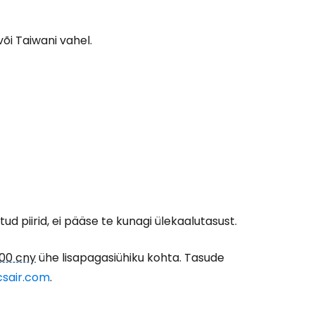
või Taiwani vahel.
d piirid, ei pääse te kunagi ülekaalutasust.
000 cny
ühe lisapagasiühiku kohta. Tasude
csair.com
.