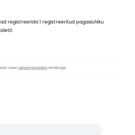
vad registreerida 1 registreeritud pagasiühiku
letil.
 Vaata meie
reklaamipoliitika
lehekülge.