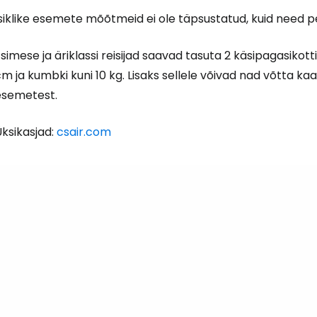
Isiklike esemete mõõtmeid ei ole täpsustatud, kuid need 
simese ja äriklassi reisijad saavad tasuta 2 käsipagasikot
m ja kumbki kuni 10 kg. Lisaks sellele võivad nad võtta kaa
esemetest.
ksikasjad:
csair.com