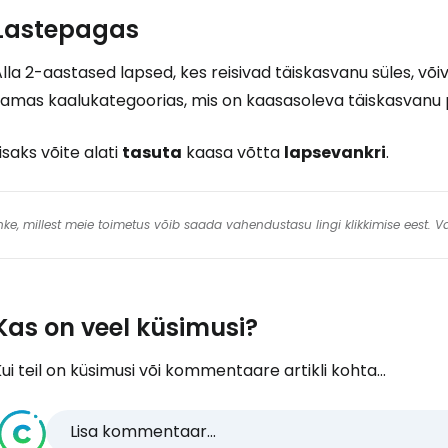
Lastepagas
lla 2-aastased lapsed, kes reisivad täiskasvanu süles, või
amas kaalukategoorias, mis on kaasasoleva täiskasvanu pi
isaks võite alati
tasuta
kaasa võtta
lapsevankri
.
 linke, millest meie toimetus võib saada vahendustasu lingi klikkimise eest.
Kas on veel küsimusi?
ui teil on küsimusi või kommentaare artikli kohta...
Lisa kommentaar...