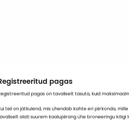
Logi sisse 
... ülemaailmne reisikogukond
J
Registreeritud pagas
Jä
egistreeritud pagas on tavaliselt tasuta, kuid maksimaaln
ui teil on jätkulend, mis ühendab kahte eri piirkonda, mill
avaliselt alati suurem kaalupiirang ühe broneeringu kõigi 