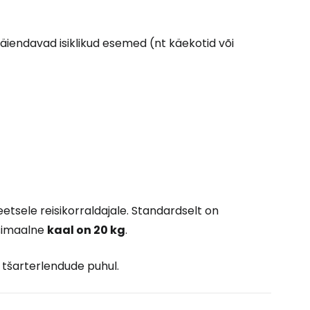
Jätka Google'iga
 Täiendavad isiklikud esemed (nt käekotid või
ätka Facebookiga
tkake e-kirjaga
eetsele reisikorraldajale. Standardselt on
ksimaalne
kaal on 20 kg
.
te tšarterlendude puhul.