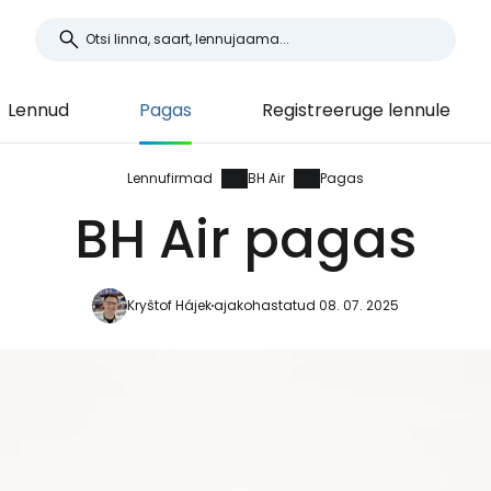
Lennud
Pagas
Registreeruge lennule
Lennufirmad
BH Air
Pagas
BH Air pagas
Kryštof Hájek
ajakohastatud 08. 07. 2025