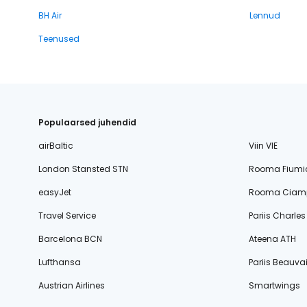
BH Air
Lennud
Teenused
Populaarsed juhendid
airBaltic
Viin VIE
London Stansted STN
Rooma Fiumi
easyJet
Rooma Ciamp
Travel Service
Pariis Charle
Barcelona BCN
Ateena ATH
Lufthansa
Pariis Beauvai
Austrian Airlines
Smartwings