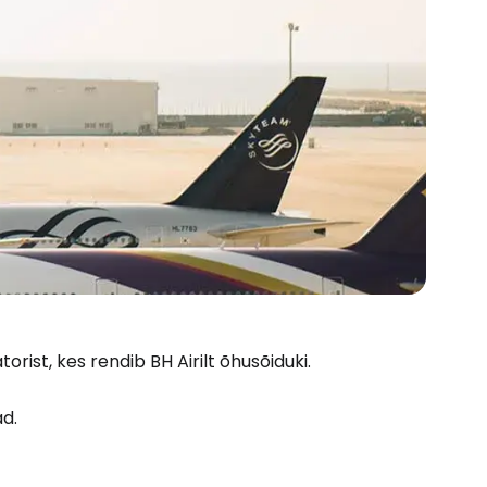
rist, kes rendib BH Airilt õhusõiduki.
Cestee'sse
ad.