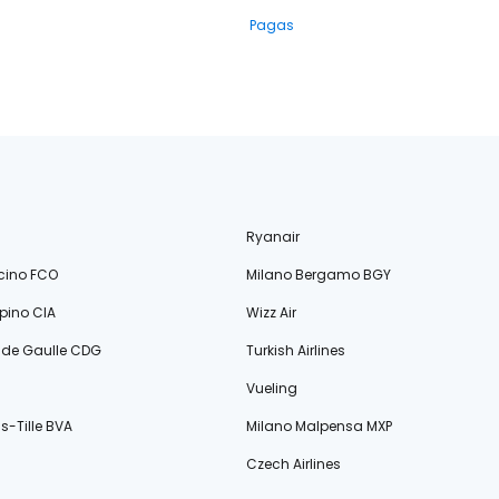
Pagas
Ryanair
cino FCO
Milano Bergamo BGY
ino CIA
Wizz Air
s de Gaulle CDG
Turkish Airlines
Vueling
s-Tille BVA
Milano Malpensa MXP
Czech Airlines