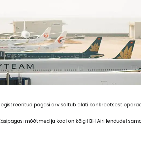
egistreeritud pagasi arv sõltub alati konkreetsest operaato
Logi sisse 
äsipagasi mõõtmed ja kaal on kõigil BH Airi lendudel sam
... ülemaailmne reisikogukond