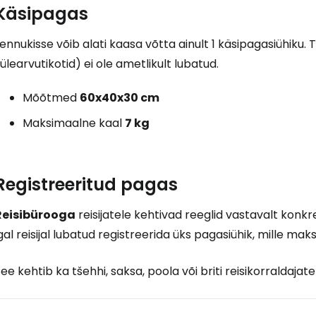
Käsipagas
ennukisse võib alati kaasa võtta ainult 1 käsipagasiühiku.
ülearvutikotid) ei ole ametlikult lubatud.
J
Mõõtmed
60x40x30 cm
Maksimaalne kaal
7 kg
Jä
Registreeritud pagas
Reisibürooga
reisijatele kehtivad reeglid vastavalt konkr
gal reisijal lubatud registreerida üks pagasiühik, mille ma
ee kehtib ka tšehhi, saksa, poola või briti reisikorraldaja