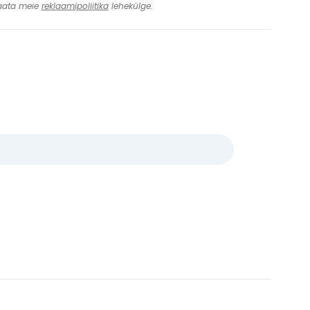
 Vaata meie
reklaamipoliitika
lehekülge.