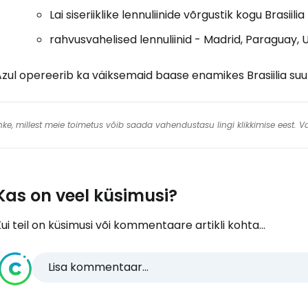
Lai siseriiklike lennuliinide võrgustik kogu Brasiilia 
rahvusvahelised lennuliinid - Madrid, Paraguay, 
Azul opereerib ka väiksemaid baase enamikes Brasiilia su
 linke, millest meie toimetus võib saada vahendustasu lingi klikkimise eest.
Kas on veel küsimusi?
ui teil on küsimusi või kommentaare artikli kohta...
Lisa kommentaar...