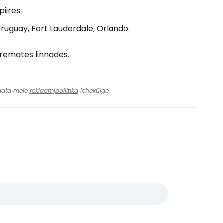
piires
Uruguay, Fort Lauderdale, Orlando.
uremates linnades.
 Vaata meie
reklaamipoliitika
lehekülge.