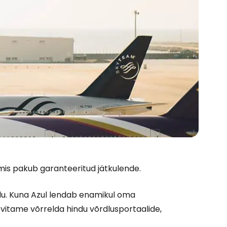
, mis pakub garanteeritud jätkulende.
u. Kuna Azul lendab enamikul oma
oovitame võrrelda hindu võrdlusportaalide,