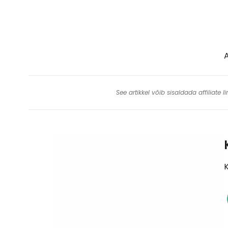
See artikkel võib sisaldada affiliate
K