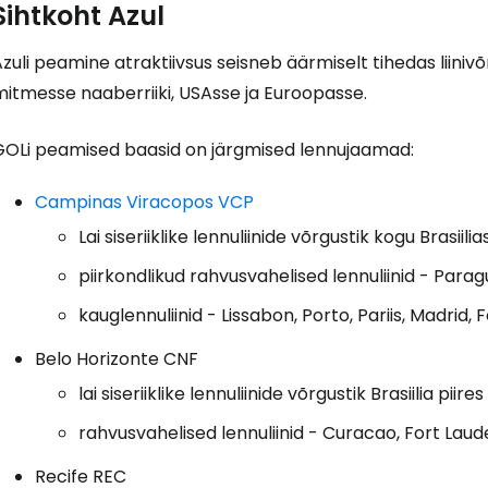
Sihtkoht Azul
zuli peamine atraktiivsus seisneb äärmiselt tihedas liinivõ
mitmesse naaberriiki, USAsse ja Euroopasse.
GOLi peamised baasid on järgmised lennujaamad:
Campinas Viracopos VCP
Lai siseriiklike lennuliinide võrgustik kogu Brasiilia
piirkondlikud rahvusvahelised lennuliinid - Para
kauglennuliinid - Lissabon, Porto, Pariis, Madrid,
Belo Horizonte CNF
lai siseriiklike lennuliinide võrgustik Brasiilia piires
rahvusvahelised lennuliinid - Curacao, Fort Lau
Recife REC