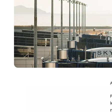
A
P
l