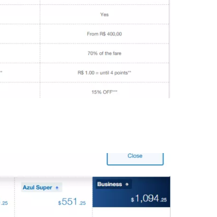
Jätka Google'iga
ätka Facebookiga
tkake e-kirjaga