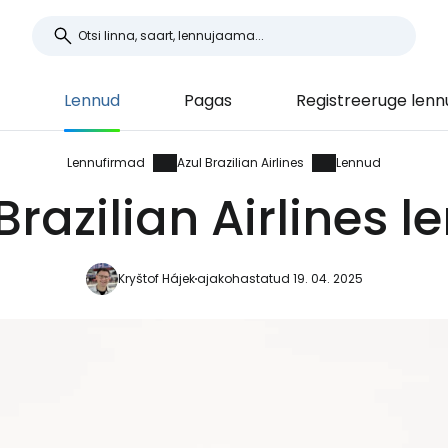
Lennud
Pagas
Registreeruge lenn
Lennufirmad
Azul Brazilian Airlines
Lennud
Brazilian Airlines 
Kryštof Hájek
ajakohastatud 19. 04. 2025