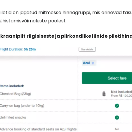
iletid on jagatud mitmesse hinnagruppi, mis erinevad tas
tühistamisvõimaluste poolest.
kraanipilt riigisiseste ja piirkondlike liinide piletihi
Logi sisse 