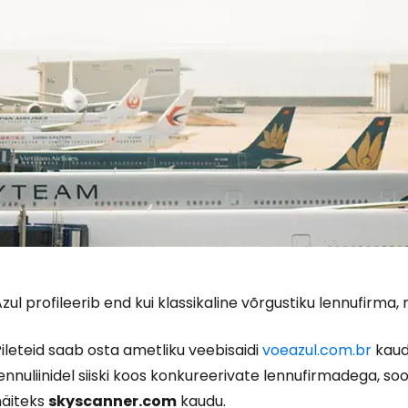
zul profileerib end kui klassikaline võrgustiku lennufirma
ileteid saab osta ametliku veebisaidi
voeazul.com.br
kaud
ennuliinidel siiski koos konkureerivate lennufirmadega, s
näiteks
skyscanner.com
kaudu.