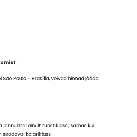
jumist
.
i Sao Paulo - Brasília, võivad hinnad jääda
ennukitel ainult turistiklassi, samas kui
 saadaval ka äriklass.