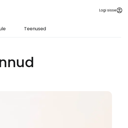
Logi sisse
ule
Teenused
lennud