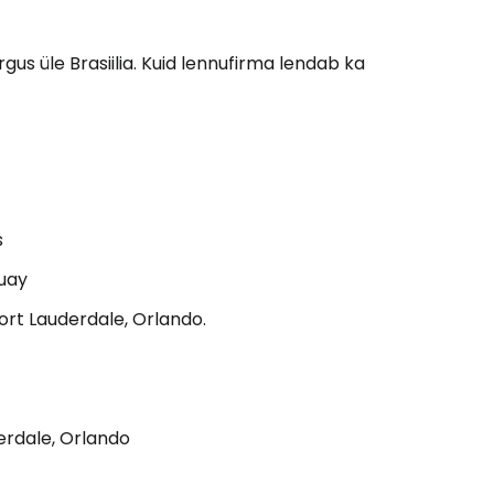
rgus üle Brasiilia. Kuid lennufirma lendab ka
s
guay
 Fort Lauderdale, Orlando.
derdale, Orlando