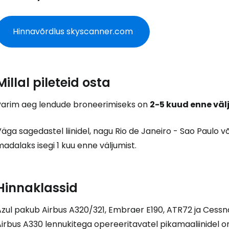
Hinnavõrdlus skyscanner.com
Millal pileteid osta
Parim aeg lendude broneerimiseks on
2-5 kuud enne väl
äga sagedastel liinidel, nagu Rio de Janeiro - Sao Paulo võ
adalaks isegi 1 kuu enne väljumist.
Hinnaklassid
zul pakub Airbus A320/321, Embraer E190, ATR72 ja Cessna l
irbus A330 lennukitega opereeritavatel pikamaaliinidel on