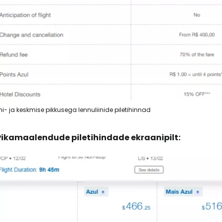
... ülemaailmne reisikogukond
J
hi- ja keskmise pikkusega lennuliinide piletihinnad
Pikamaalendude piletihindade ekraanipilt:
Jä