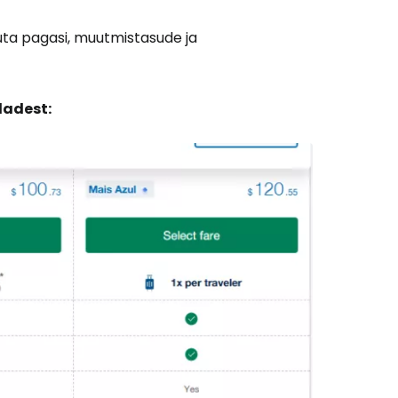
uta pagasi, muutmistasude ja
ndadest:
Cestee'sse