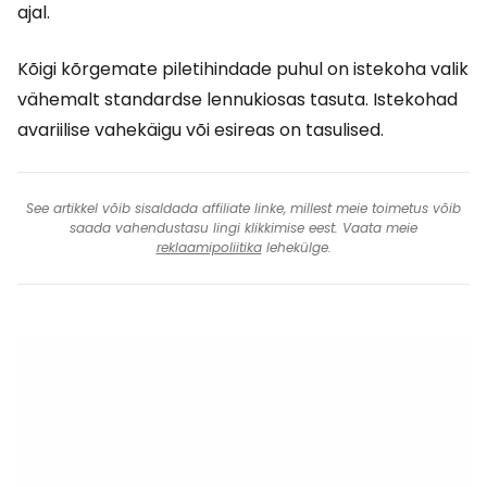
ajal.
Kõigi kõrgemate piletihindade puhul on istekoha valik
vähemalt standardse lennukiosas tasuta. Istekohad
avariilise vahekäigu või esireas on tasulised.
See artikkel võib sisaldada affiliate linke, millest meie toimetus võib
saada vahendustasu lingi klikkimise eest. Vaata meie
reklaamipoliitika
lehekülge.