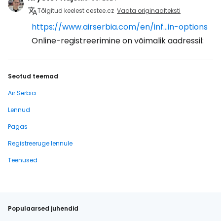
Tõlgitud keelest cestee.cz
Vaata originaalteksti
https://www.airserbia.com/en/inf...in-options
Online-registreerimine on võimalik aadressil:
Seotud teemad
Air Serbia
Lennud
Pagas
Registreeruge lennule
Teenused
Populaarsed juhendid