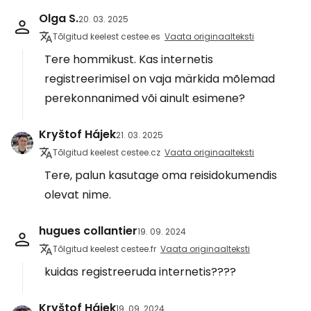
Olga S.
20. 03. 2025
Tõlgitud keelest cestee.es
Vaata originaalteksti
Tere hommikust. Kas internetis
registreerimisel on vaja märkida mõlemad
perekonnanimed või ainult esimene?
Kryštof Hájek
21. 03. 2025
Tõlgitud keelest cestee.cz
Vaata originaalteksti
Tere, palun kasutage oma reisidokumendis
olevat nime.
hugues collantier
19. 09. 2024
Tõlgitud keelest cestee.fr
Vaata originaalteksti
kuidas registreeruda internetis????
Kryštof Hájek
19. 09. 2024