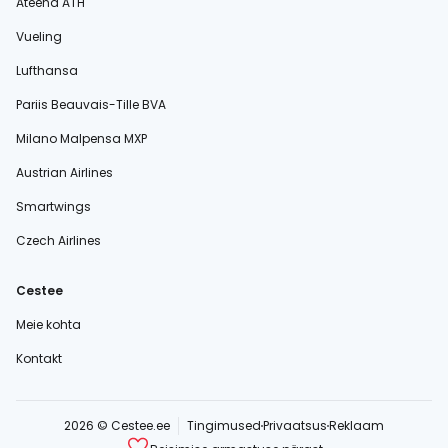
Ateena ATH
Vueling
Lufthansa
Pariis Beauvais-Tille BVA
Milano Malpensa MXP
Austrian Airlines
Smartwings
Czech Airlines
Cestee
Meie kohta
Kontakt
2026 © Cestee.ee
Tingimused
Privaatsus
Reklaam