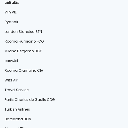
airBaltic
Viin VIE
Ryanair
London Stansted STN
Rooma Fiumicino FCO
Milano Bergamo BGY
easyJet
Rooma Ciampino CIA
Wizz Air
Travel Service
Pariis Charles de Gaulle CDG
Turkish Airlines
Barcelona BCN