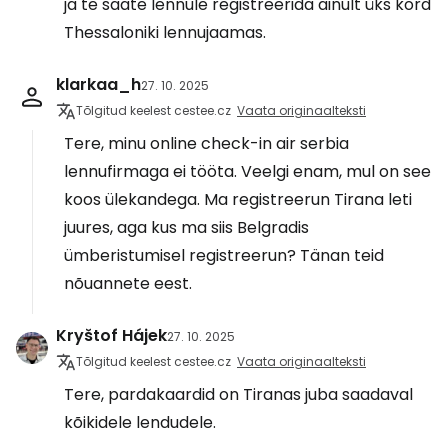
ja te saate lennule registreerida ainult üks kord
Thessaloniki lennujaamas.
klarkaa_h
27. 10. 2025
Tõlgitud keelest cestee.cz
Vaata originaalteksti
Tere, minu online check-in air serbia
lennufirmaga ei tööta. Veelgi enam, mul on see
koos ülekandega. Ma registreerun Tirana leti
juures, aga kus ma siis Belgradis
ümberistumisel registreerun? Tänan teid
nõuannete eest.
Kryštof Hájek
27. 10. 2025
Tõlgitud keelest cestee.cz
Vaata originaalteksti
Tere, pardakaardid on Tiranas juba saadaval
kõikidele lendudele.