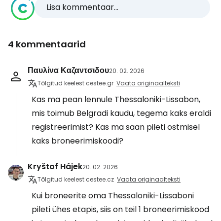
Lisa kommentaar...
4 kommentaarid
Παυλίνα Καζαντσιδου
20. 02. 2026
Tõlgitud keelest cestee.gr
Vaata originaalteksti
Kas ma pean lennule Thessaloniki-Lissabon,
mis toimub Belgradi kaudu, tegema kaks eraldi
registreerimist? Kas ma saan pileti ostmisel
kaks broneerimiskoodi?
Kryštof Hájek
20. 02. 2026
Tõlgitud keelest cestee.cz
Vaata originaalteksti
Kui broneerite oma Thessaloniki-Lissaboni
pileti ühes etapis, siis on teil 1 broneerimiskood