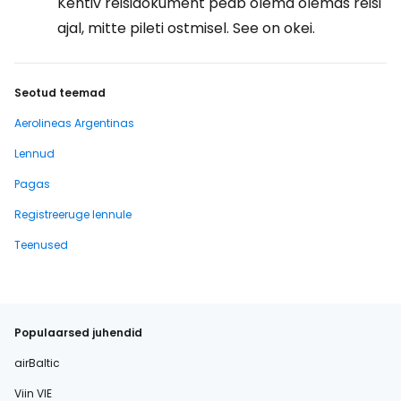
Kehtiv reisidokument peab olema olemas reisi
ajal, mitte pileti ostmisel. See on okei.
Seotud teemad
Aerolineas Argentinas
Lennud
Pagas
Registreeruge lennule
Teenused
Populaarsed juhendid
airBaltic
Viin VIE