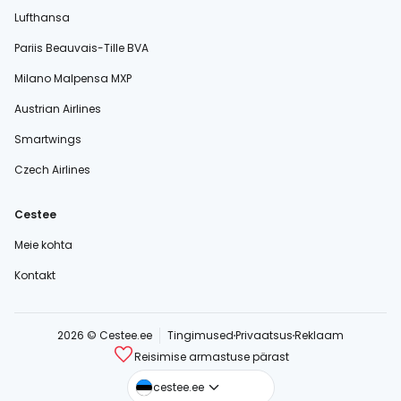
Lufthansa
Pariis Beauvais-Tille BVA
Milano Malpensa MXP
Austrian Airlines
Smartwings
Czech Airlines
Cestee
Meie kohta
Kontakt
2026 © Cestee.ee
Tingimused
Privaatsus
Reklaam
Reisimise armastuse pärast
cestee.com
cestee.ee