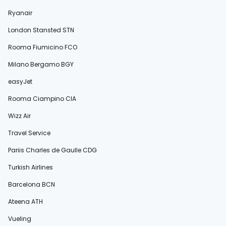
Ryanair
London Stansted STN
Rooma Fiumicino FCO
Milano Bergamo BGY
easyJet
Rooma Ciampino CIA
Wizz Air
Travel Service
Pariis Charles de Gaulle CDG
Turkish Airlines
Barcelona BCN
Ateena ATH
Vueling