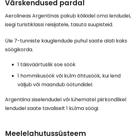
Värskendused pardal
Aerolineas Argentinas pakub kõikidel oma lendudel,
isegi turistiklassi reisijatele, tasuta suupisteid.
Üle 7-tunniste kauglendude puhul saate alati kaks
söögikorda.
1 täisväärtuslik soe söök
1 hommikusöök või külm õhtusöök, kui lend
väljub või maandub öötundidel.
Argentiina siselendudel või lühematel piirkondlikel
lendudel saate tavaliselt 1 külma söögi.
Meelelahutussüsteem