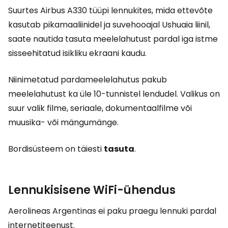
Suurtes Airbus A330 tüüpi lennukites, mida ettevõte
kasutab pikamaaliinidel ja suvehooajal Ushuaia liinil,
saate nautida tasuta meelelahutust pardal iga istme
sisseehitatud isikliku ekraani kaudu.
Niinimetatud pardameelelahutus pakub
meelelahutust ka üle 10-tunnistel lendudel. Valikus on
suur valik filme, seriaale, dokumentaalfilme või
muusika- või mängumänge.
Bordisüsteem on täiesti
tasuta
.
Lennukisisene WiFi-ühendus
Aerolineas Argentinas ei paku praegu lennuki pardal
internetiteenust.