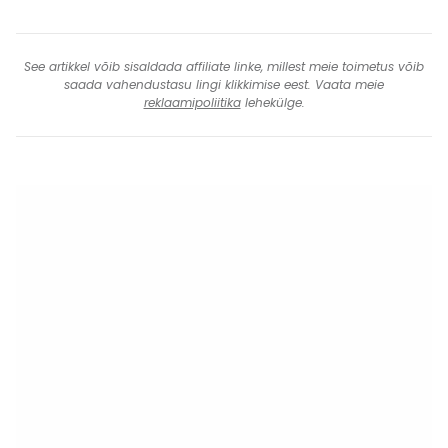
See artikkel võib sisaldada affiliate linke, millest meie toimetus võib
saada vahendustasu lingi klikkimise eest. Vaata meie
reklaamipoliitika
lehekülge.