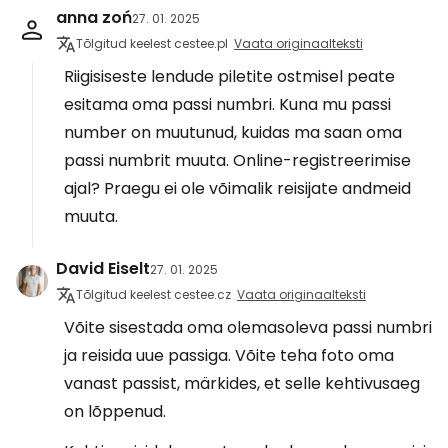
anna zoń
27. 01. 2025
Tõlgitud keelest cestee.pl
Vaata originaalteksti
Riigisiseste lendude piletite ostmisel peate
esitama oma passi numbri. Kuna mu passi
number on muutunud, kuidas ma saan oma
passi numbrit muuta. Online-registreerimise
ajal? Praegu ei ole võimalik reisijate andmeid
muuta.
David Eiselt
27. 01. 2025
Tõlgitud keelest cestee.cz
Vaata originaalteksti
Võite sisestada oma olemasoleva passi numbri
ja reisida uue passiga. Võite teha foto oma
vanast passist, märkides, et selle kehtivusaeg
on lõppenud.