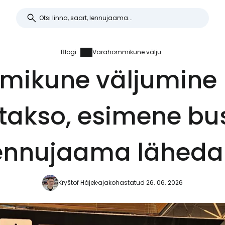
Blogi
Varahommikune väljumine Fiumicino lennujaamast: takso, esimene buss või ööbimine lennujaama lähedal?
ikune väljumine 
takso, esimene bu
ennujaama läheda
Kryštof Hájek
ajakohastatud 26. 06. 2026