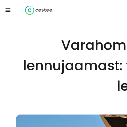
Varahomm
lennujaamast: 
l