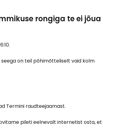
mmikuse rongiga te ei jõua
Cestee'sse
6:10.
seega on teil põhimõtteliselt vaid kolm
Jätka Google'iga
ätka Facebookiga
uvad Termini raudteejaamast.
tkake e-kirjaga
itame pileti eelnevalt internetist osta, et