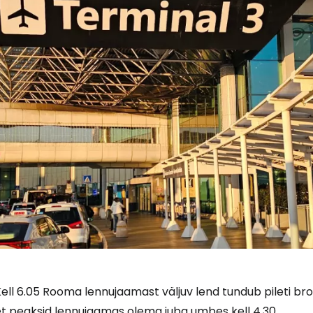
ell 6.05 Rooma lennujaamast väljuv lend tundub pileti bron
et peaksid lennujaamas olema juba umbes kell 4.30.