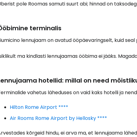
Uberist pole Roomas samuti suurt abi; hinnad on taksode
Ööbimine terminalis
Fiumicino lennujaam on avatud ööpäevaringselt, kuid seal
siklikult ma kindlasti lennujaamas ööbima ei jääks. Magada
Lennujaama hotellid: millal on need mõistli
erminalide vahetus läheduses on vaid kaks hotelli ja nend
Hilton Rome Airport ****
Air Rooms Rome Airport by Hellosky ****
rvestades kõrgeid hindu, ei arva ma, et lennujaama lähedal