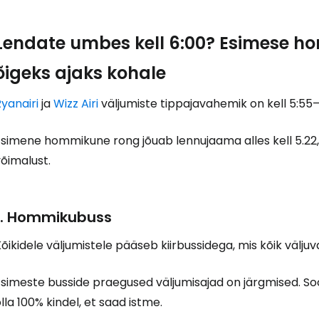
Lendate umbes kell 6:00? Esimese ho
Logi sisse 
õigeks ajaks kohale
yanairi
ja
Wizz Airi
väljumiste tippajavahemik on kell 5:55–
... ülemaailmne reisikogukond
simene hommikune rong jõuab lennujaama alles kell 5.22, 
õimalust.
J
1. Hommikubuss
õikidele väljumistele pääseb kiirbussidega, mis kõik välj
Jä
simeste busside praegused väljumisajad on järgmised. Soov
lla 100% kindel, et saad istme.