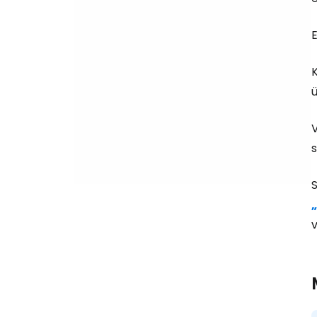
E
K
ü
s
S
v