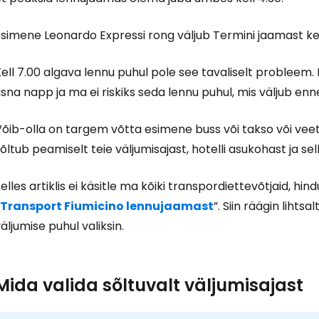
simene Leonardo Expressi rong väljub Termini jaamast kell
ell 7.00 algava lennu puhul pole see tavaliselt probleem. 
sna napp ja ma ei riskiks seda lennu puhul, mis väljub enne
Võib-olla on targem võtta esimene buss või takso või vee
õltub peamiselt teie väljumisajast, hotelli asukohast ja se
elles artiklis ei käsitle ma kõiki transpordiettevõtjaid, hin
„Transport Fiumicino lennujaamast
”. Siin räägin lihts
äljumise puhul valiksin.
Mida valida sõltuvalt väljumisajast