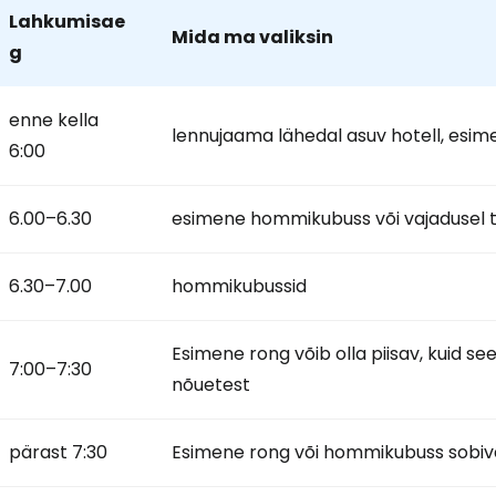
Lahkumisae
Mida ma valiksin
g
enne kella
lennujaama lähedal asuv hotell, esi
6:00
6.00–6.30
esimene hommikubuss või vajadusel 
6.30–7.00
hommikubussid
Esimene rong võib olla piisav, kuid se
7:00–7:30
nõuetest
pärast 7:30
Esimene rong või hommikubuss sobivad