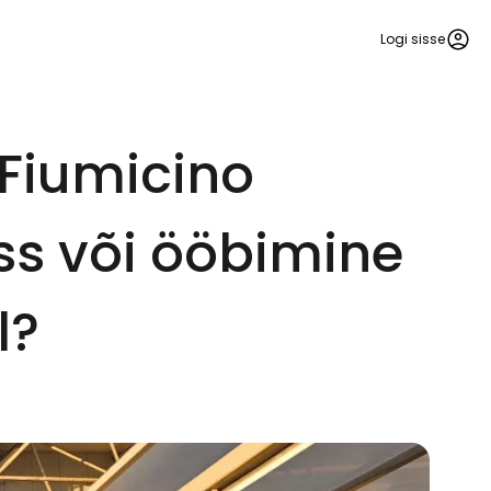
Logi sisse
Fiumicino
ss või ööbimine
l?