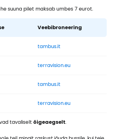
ühe suuna pilet maksab umbes 7 eurot.
se
Veebibroneering
tambus.it
terravision.eu
tambus.it
terravision.eu
ad tavaliselt
õigeaegselt
.
e teil mingit raskust jõuda bussile, kui teie