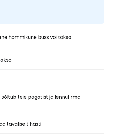
mene hommikune buss või takso
takso
e sõltub teie pagasist ja lennufirma
 tavaliselt hästi