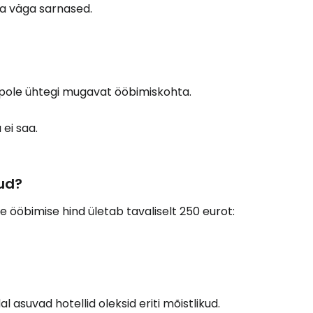
ga väga sarnased.
 pole ühtegi mugavat ööbimiskohta.
 ei saa.
kud?
e ööbimise hind ületab tavaliselt 250 eurot:
 asuvad hotellid oleksid eriti mõistlikud.