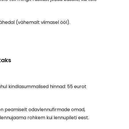
ähedal (vähemalt viimasel ööl).
kaks
hul kindlasummalised hinnad: 55 eurot
 on peamiselt odavlennufirmade omad,
 lennujaama rohkem kui lennupileti eest.