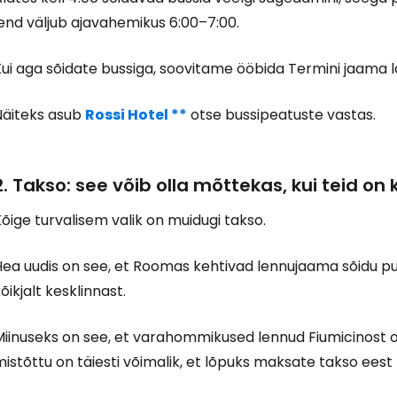
end väljub ajavahemikus 6:00–7:00.
ui aga sõidate bussiga, soovitame ööbida Termini jaama l
Näiteks asub
Rossi Hotel **
otse bussipeatuste vastas.
2. Takso: see võib olla mõttekas, kui teid on 
õige turvalisem valik on muidugi takso.
Hea uudis on see, et Roomas kehtivad lennujaama sõidu pu
õikjalt kesklinnast.
Miinuseks on see, et varahommikused lennud Fiumicinost
istõttu on täiesti võimalik, et lõpuks maksate takso eest