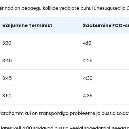
Hinnad on peaaegu kõikide vedajate puhul ühesugused ja 
Väljumine Terminist
Saabumine FCO-s
3:30
4:10
3:40
4:25
3:45
4:30
3:50
4:35
Varahommikul on transpordiga probleeme ja bussid sõidav
lates kell 4:00 sõidavad bussid veelgi sagedamini, seega pol